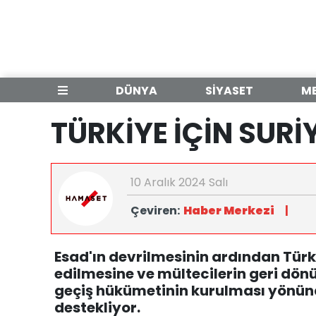
DÜNYA
SİYASET
M
TÜRKİYE İÇİN SURİ
10 Aralık 2024 Salı
Çeviren:
Haber Merkezi
|
Esad'ın devrilmesinin ardından Türk
edilmesine ve mültecilerin geri dön
geçiş hükümetinin kurulması yönün
destekliyor.