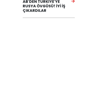
AB'DEN TÜRKİYE'YE
RUSYA ÖVGÜSÜ! İYİ İŞ
ÇIKARDILAR