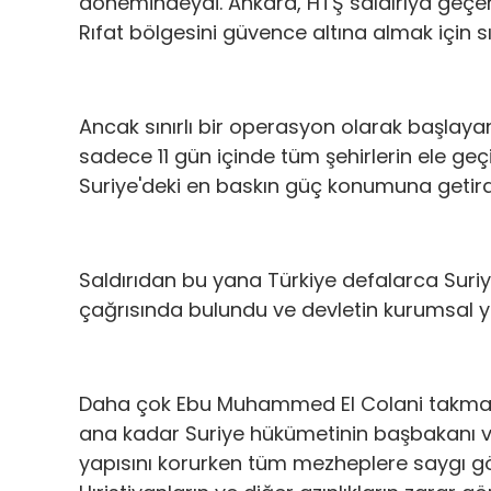
dönemindeydi. Ankara, HTŞ saldırıya geçer
Rıfat bölgesini güvence altına almak için 
Ancak sınırlı bir operasyon olarak başlaya
sadece 11 gün içinde tüm şehirlerin ele geç
Suriye'deki en baskın güç konumuna getird
Saldırıdan bu yana Türkiye defalarca Suriy
çağrısında bulundu ve devletin kurumsal ya
Daha çok Ebu Muhammed El Colani takma ad
ana kadar Suriye hükümetinin başbakanı ve
yapısını korurken tüm mezheplere saygı gö