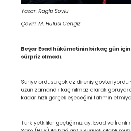
Yazar: Ragip Soylu
Çeviri: M. Hulusi Cengiz
Beşar Esad hükümetinin birkaç gün içi
sürpriz olmadı.
Suriye ordusu çok az direniş gösteriyordu v
uzun zamandır kaçınılmaz olarak görüyor
kadar hızlı gerçekleşeceğini tahmin etmiyo
Türk yetkililer geçtiğimiz ay, Esad ve İranl
Şam (HTS) ile bağlantılı Suriyeli silahlı muh