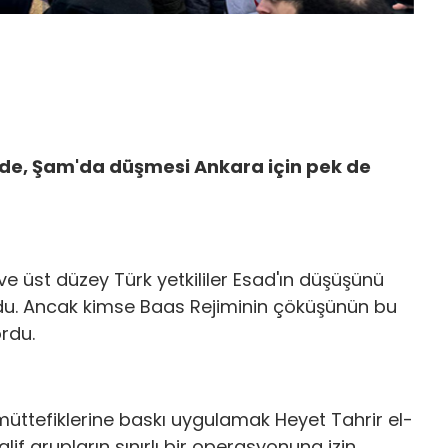
nde, Şam'da düşmesi Ankara için pek de
e üst düzey Türk yetkililer Esad'ın düşüşünü
du. Ancak kimse Baas Rejiminin çöküşünün bu
rdu.
ı müttefiklerine baskı uygulamak Heyet Tahrir el-
alif grupların sınırlı bir operasyonuna izin