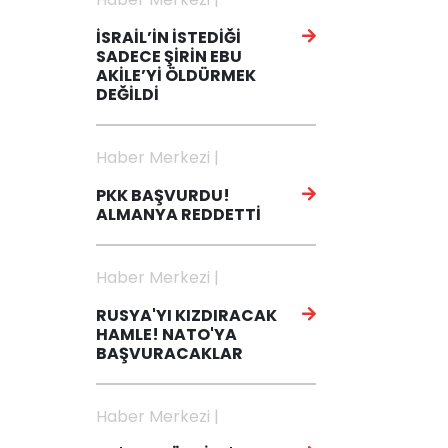
İSRAİL’İN İSTEDİĞİ
SADECE ŞİRİN EBU
AKİLE’Yİ ÖLDÜRMEK
DEĞİLDİ
Haber Merkezi |
PKK BAŞVURDU!
ALMANYA REDDETTİ
Haber Merkezi |
RUSYA'YI KIZDIRACAK
HAMLE! NATO'YA
BAŞVURACAKLAR
Haber Merkezi |