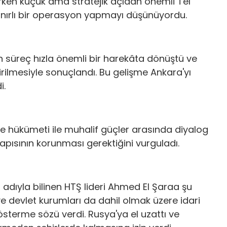
ken küçük ama stratejik açıdan önemli Tel
sınırlı bir operasyon yapmayı düşünüyordu.
n süreç hızla önemli bir harekâta dönüştü ve
irilmesiyle sonuçlandı. Bu gelişme Ankara'yı
i.
e hükümeti ile muhalif güçler arasında diyalog
pısının korunması gerektiğini vurguladı.
ıyla bilinen HTŞ lideri Ahmed El Şaraa şu
 devlet kurumları da dahil olmak üzere idari
sterme sözü verdi. Rusya'ya el uzattı ve