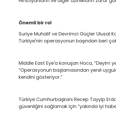
Hıristiyanların ve diğer azınlıkların zarar 
Önemli bir rol
Suriye Muhalif ve Devrimci Güçler Ulusal K
Türkiye'nin operasyonun başından beri çok
Middle East Eye'a konuşan Hoca, “Deyim yer
“Operasyonun başlamasından yerel uygula
kendini gösteriyor.”
Türkiye Cumhurbaşkanı Recep Tayyip Erdoğa
güvenliğini sağlamak için “yakında iyi habe