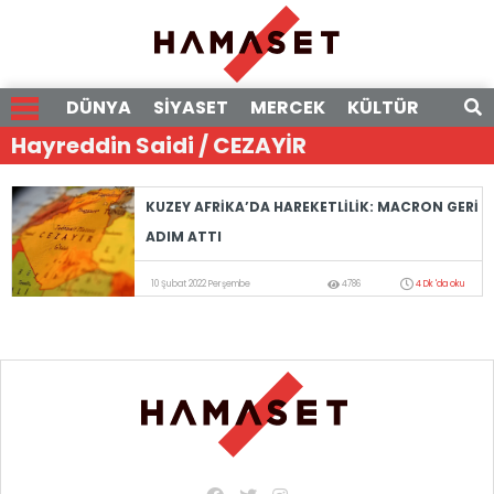
DÜNYA
SİYASET
MERCEK
KÜLTÜR
RÖPO
Hayreddin Saidi / CEZAYİR
KUZEY AFRİKA’DA HAREKETLİLİK: MACRON GERİ
ADIM ATTI
10 Şubat 2022 Perşembe
4786
4 Dk 'da oku