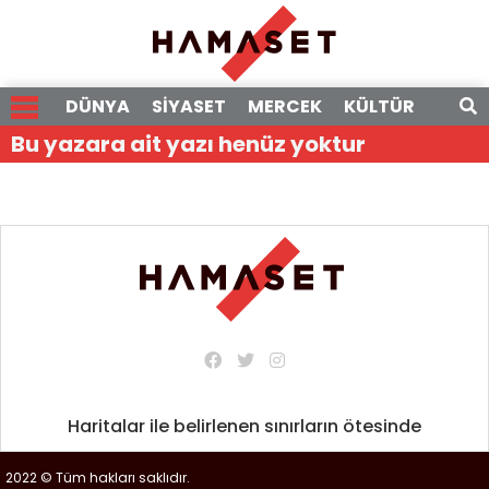
DÜNYA
SİYASET
MERCEK
KÜLTÜR
RÖPO
Bu yazara ait yazı henüz yoktur
Haritalar ile belirlenen sınırların ötesinde
2022 © Tüm hakları saklıdır.