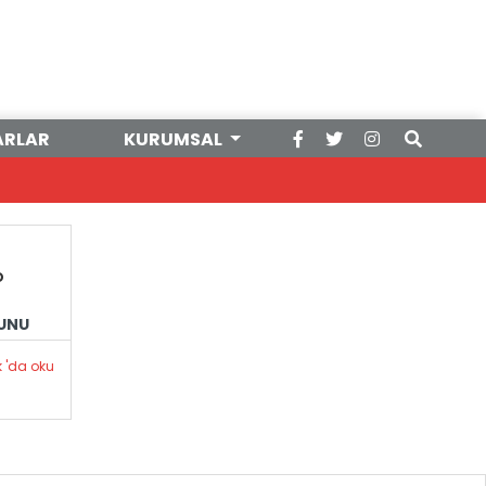
ARLAR
KURUMSAL
O
RUNU
k 'da oku