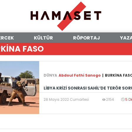
ERCEK
KÜLTÜR
RÖPORTAJ
YAZ
RKİNA FASO
DÜNYA
Abdoul Fathi Sanogo
|
BURKİNA FAS
LİBYA KRİZİ SONRASI SAHİL’DE TERÖR SO
28 Mayıs 2022 Cumartesi
2154
5 D