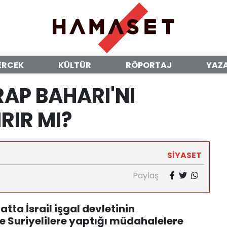
ERCEK
KÜLTÜR
RÖPORTAJ
YAZ
RAP BAHARI'NI
RIR MI?
SİYASET
Paylaş
atta İsrail işgal devletinin
 de Suriyelilere yaptığı müdahalelere