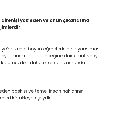
 direnişi yok eden ve onun çıkarlarına
jimlerdir.
uriye'de kendi boyun eğmelerinin bir yansıması
n neyin mümkün olabileceğine dair umut veriyor.
şündüğümüzden daha erken bir zamanda
den baskısı ve temel insan haklarının
mleri körükleyen şeydir.