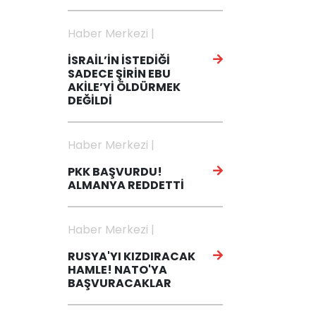
Haber Merkezi |
İSRAİL’İN İSTEDİĞİ
SADECE ŞİRİN EBU
AKİLE’Yİ ÖLDÜRMEK
DEĞİLDİ
Haber Merkezi |
PKK BAŞVURDU!
ALMANYA REDDETTİ
Haber Merkezi |
RUSYA'YI KIZDIRACAK
HAMLE! NATO'YA
BAŞVURACAKLAR