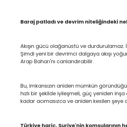
Baraj patladı ve devrim niteliğindeki ne
Akışın gücü olağanüstü ve durdurulamaz. İ
Şimdi yeni bir devrimci dalgaya akışı yoğunl
Arap Baharı'nı canlandırabilir.
Bu, imkansızın aniden mümkün göründüğü bir
hızlı bir şekilde iyileşmeli, güç yeniden in
kadar acımasızca ve aniden kesilen şeye 
Türkiye hariç, Suriye'nin komşularının hep