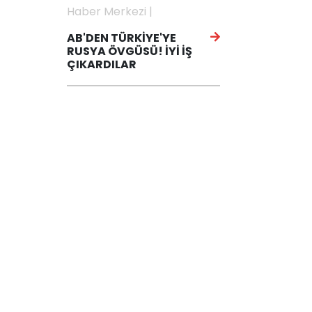
Haber Merkezi |
AB'DEN TÜRKİYE'YE
RUSYA ÖVGÜSÜ! İYİ İŞ
ÇIKARDILAR