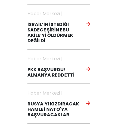
Haber Merkezi |
İSRAİL’İN İSTEDİĞİ
SADECE ŞİRİN EBU
AKİLE’Yİ ÖLDÜRMEK
DEĞİLDİ
Haber Merkezi |
PKK BAŞVURDU!
ALMANYA REDDETTİ
Haber Merkezi |
RUSYA'YI KIZDIRACAK
HAMLE! NATO'YA
BAŞVURACAKLAR