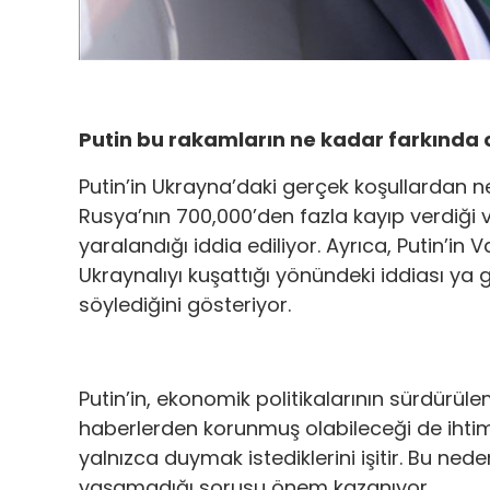
Putin bu rakamların ne kadar farkında o
Putin’in Ukrayna’daki gerçek koşullardan n
Rusya’nın 700,000’den fazla kayıp verdiği 
yaralandığı iddia ediliyor. Ayrıca, Putin’in
Ukraynalıyı kuşattığı yönündeki iddiası ya 
söylediğini gösteriyor.
Putin’in, ekonomik politikalarının sürdürüle
haberlerden korunmuş olabileceği de ihtima
yalnızca duymak istediklerini işitir. Bu ned
yaşamadığı sorusu önem kazanıyor.