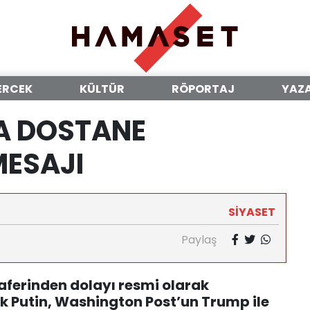
ERCEK
KÜLTÜR
RÖPORTAJ
YAZ
A DOSTANE
MESAJI
SİYASET
Paylaş
zaferinden dolayı resmi olarak
k Putin, Washington Post’un Trump ile