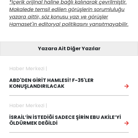
*İçerik orijinal haline bağlı kalınarak çevrilmiştir.
Makalede temsil edilen görüşlerin sorumluluğu
yazara aittir, söz konusu yazı ve görüşler
Hamaset'in editoryal politikasını yansıtmayabilir.
Yazara Ait Diğer Yazılar
Haber Merkezi |
ABD'DEN GİRİT HAMLESİ! F-35'LER
KONUŞLANDIRILACAK
Haber Merkezi |
İSRAİL’İN İSTEDİĞİ SADECE ŞİRİN EBU AKİLE’Yİ
ÖLDÜRMEK DEĞİLDİ