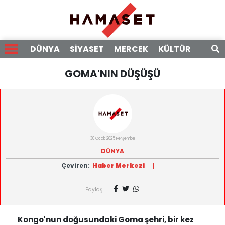
DÜNYA
SİYASET
MERCEK
KÜLTÜR
RÖPO
GOMA'NIN DÜŞÜŞÜ
30 Ocak 2025 Perşembe
DÜNYA
Çeviren:
Haber Merkezi
|
Paylaş
Kongo'nun doğusundaki Goma şehri, bir kez