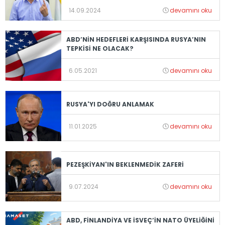
14.09.2024
devamını oku
ABD’NİN HEDEFLERİ KARŞISINDA RUSYA’NIN
TEPKİSİ NE OLACAK?
6.05.2021
devamını oku
RUSYA'YI DOĞRU ANLAMAK
11.01.2025
devamını oku
PEZEŞKİYAN'IN BEKLENMEDİK ZAFERİ
9.07.2024
devamını oku
ABD, FİNLANDİYA VE İSVEÇ’İN NATO ÜYELİĞİNİ