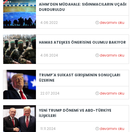
AİHM’DEN MÜDAHALE: SIĞINMACILARIN UÇAĞI
DURDURULDU
4.06.2022
devamını oku
HAMAS ATEŞKES ÖNERİSİNE OLUMLU BAKIYOR
4.06.2024
devamını oku
TRUMP'A SUİKAST GİRİŞİMİNİN SONUÇLARI
ÜZERİNE
22.07.2024
devamını oku
YENİ TRUMP DÖNEMİ VE ABD-TÜRKİYE
İLİŞKİLERİ
11.11.2024
devamını oku