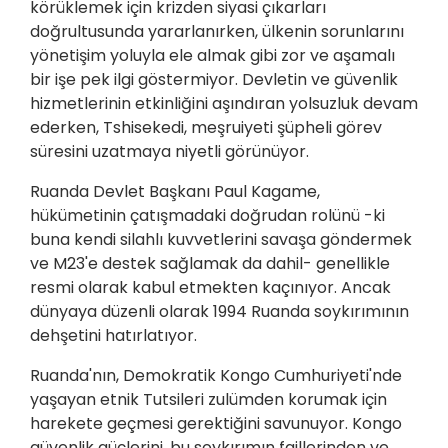
körüklemek için krizden siyasi çıkarları
doğrultusunda yararlanırken, ülkenin sorunlarını
yönetişim yoluyla ele almak gibi zor ve aşamalı
bir işe pek ilgi göstermiyor. Devletin ve güvenlik
hizmetlerinin etkinliğini aşındıran yolsuzluk devam
ederken, Tshisekedi, meşruiyeti şüpheli görev
süresini uzatmaya niyetli görünüyor.
Ruanda Devlet Başkanı Paul Kagame,
hükümetinin çatışmadaki doğrudan rolünü -ki
buna kendi silahlı kuvvetlerini savaşa göndermek
ve M23'e destek sağlamak da dahil- genellikle
resmi olarak kabul etmekten kaçınıyor. Ancak
dünyaya düzenli olarak 1994 Ruanda soykırımının
dehşetini hatırlatıyor.
Ruanda'nın, Demokratik Kongo Cumhuriyeti'nde
yaşayan etnik Tutsileri zulümden korumak için
harekete geçmesi gerektiğini savunuyor. Kongo
güvenlik güçlerini, bu soykırımın faillerinden ve