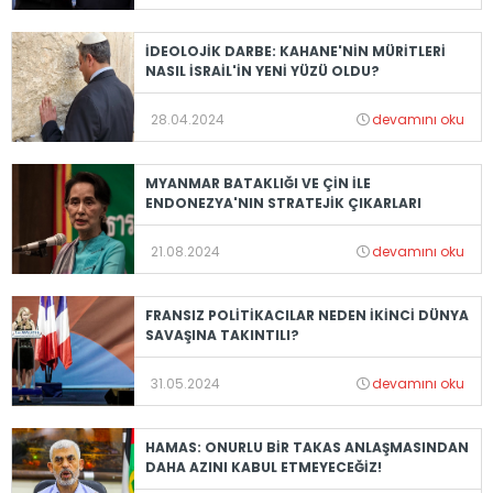
İDEOLOJİK DARBE: KAHANE'NİN MÜRİTLERİ
NASIL İSRAİL'İN YENİ YÜZÜ OLDU?
28.04.2024
devamını oku
MYANMAR BATAKLIĞI VE ÇİN İLE
ENDONEZYA'NIN STRATEJİK ÇIKARLARI
21.08.2024
devamını oku
FRANSIZ POLİTİKACILAR NEDEN İKİNCİ DÜNYA
SAVAŞINA TAKINTILI?
31.05.2024
devamını oku
HAMAS: ONURLU BİR TAKAS ANLAŞMASINDAN
DAHA AZINI KABUL ETMEYECEĞİZ!