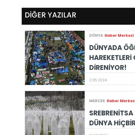
DİĞER YAZILAR
DÜNYA
Haber Merkezi
DÜNYADA ÖĞ
HAREKETLERİ 
DİRENİYOR!
2.05.2024
MERCEK
Haber Merkez
SREBRENİTSA
DÜNYA HİÇBİ