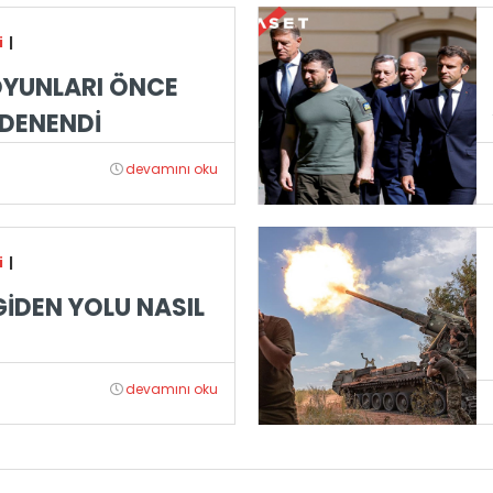
i
|
OYUNLARI ÖNCE
 DENENDİ
devamını oku
i
|
GİDEN YOLU NASIL
devamını oku