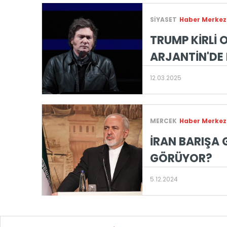
SİYASET
Haber Merkez
TRUMP KİRLİ 
ARJANTİN'DE
12.03.2025
MERCEK
Haber Merkez
İRAN BARIŞA 
GÖRÜYOR?
5.12.2024