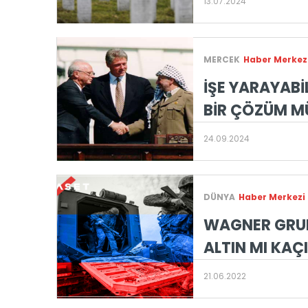
13.07.2024
MERCEK
Haber Merkez
İŞE YARAYABİL
BİR ÇÖZÜM 
24.09.2024
DÜNYA
Haber Merkezi
WAGNER GRU
ALTIN MI KAÇ
21.06.2022