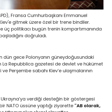
 (SPD), Fransa Cumhurbaşkanı Emmanuel
ev'e gitmek üzere özel bir trene bindiler.
re üç politikacı bugün trenin kompartımanında
başladığını doğruladı.
ının dün gece Polonyanın güneydoğusundaki
lyan La Repubblica gazetesi de devlet ve hükümet
i ve Perşembe sabahı Kiev’e ulaşmalarının
 Ukrayna’ya verdiği desteğin bir göstergesi
ir NATO üssüne yaptığı ziyarette
"AB olarak,