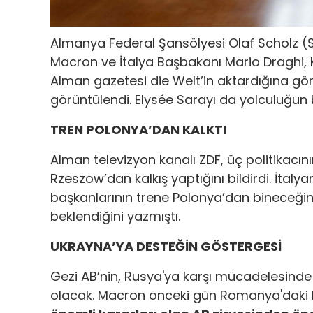
Almanya Federal Şansölyesi Olaf Scholz
Macron ve İtalya Başbakanı Mario Draghi, Ki
Alman gazetesi die Welt’in aktardığına gö
görüntülendi. Elysée Sarayı da yolculuğun 
TREN POLONYA’DAN KALKTI
Alman televizyon kanalı ZDF, üç politikac
Rzeszow’dan kalkış yaptığını bildirdi. İta
başkanlarının trene Polonya’dan bineceğin
beklendiğini yazmıştı.
UKRAYNA’YA DESTEĞİN GÖSTERGESİ
Gezi AB’nin, Rusya'ya karşı mücadelesinde
olacak. Macron önceki gün Romanya'daki b