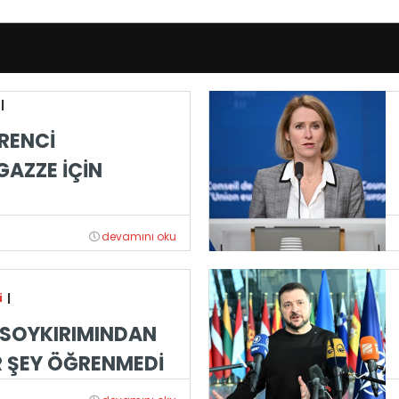
|
RENCİ
GAZZE İÇİN
devamını oku
i
|
 SOYKIRIMINDAN
R ŞEY ÖĞRENMEDİ