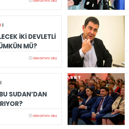
devamını oku
i
|
ECEK İKİ DEVLETLİ
MÜMKÜN MÜ?
devamını oku
|
BU SUDAN’DAN
IRIYOR?
devamını oku