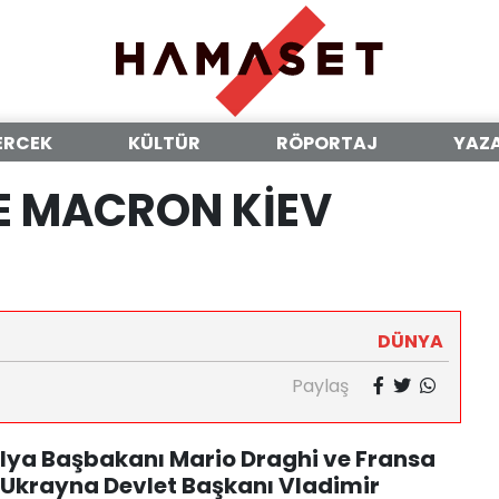
ERCEK
KÜLTÜR
RÖPORTAJ
YAZ
E MACRON KİEV
DÜNYA
Paylaş
alya Başbakanı Mario Draghi ve Fransa
krayna Devlet Başkanı Vladimir