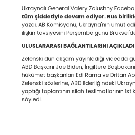
Ukraynalı General Valery Zalushny Faceb
tüm şiddetiyle devam ediyor. Rus birlik
yazdı. AB Komisyonu, Ukrayna'nın umut ed
ilişkin tavsiyesini Perşembe günü Brüksel'd
ULUSLARARASI BAĞLANTILARINI AÇIKLADI
Zelenski dün akşam yayınladığı videoda gün
ABD Başkanı Joe Biden, İngiltere Başbakan
hükümet başkanları Edi Rama ve Dritan Aba
Zelenski sözlerine, ABD liderliğindeki Uk
yaptığı toplantının silah teslimatlarının is
söyledi.