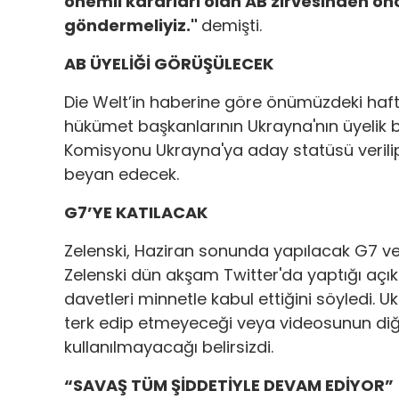
önemli kararları olan AB zirvesinden ön
göndermeliyiz."
demişti.
AB ÜYELİĞİ GÖRÜŞÜLECEK
Die Welt’in haberine göre önümüzdeki hafta
hükümet başkanlarının Ukrayna'nın üyelik 
Komisyonu Ukrayna'ya aday statüsü verilip
beyan edecek.
G7’YE KATILACAK
Zelenski, Haziran sonunda yapılacak G7 ve
Zelenski dün akşam Twitter'da yaptığı açı
davetleri minnetle kabul ettiğini söyledi. Uk
terk edip etmeyeceği veya videosunun diğer
kullanılmayacağı belirsizdi.
“SAVAŞ TÜM ŞİDDETİYLE DEVAM EDİYOR”