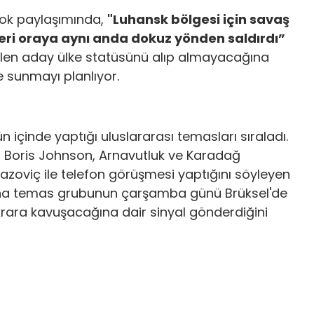
ook paylaşımında,
"Luhansk bölgesi için savaş
leri oraya aynı anda dokuz yönden saldırdı”
ilen aday ülke statüsünü alıp almayacağına
e sunmayı planlıyor.
 içinde yaptığı uluslararası temasları sıraladı.
ı Boris Johnson, Arnavutluk ve Karadağ
zoviç ile telefon görüşmesi yaptığını söyleyen
rayna temas grubunun çarşamba günü Brüksel'de
tikrara kavuşacağına dair sinyal gönderdiğini