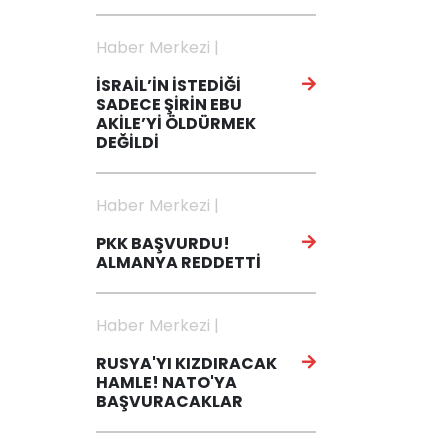
Haber Merkezi |
İSRAİL’İN İSTEDİĞİ
SADECE ŞİRİN EBU
AKİLE’Yİ ÖLDÜRMEK
DEĞİLDİ
Haber Merkezi |
PKK BAŞVURDU!
ALMANYA REDDETTİ
Haber Merkezi |
RUSYA'YI KIZDIRACAK
HAMLE! NATO'YA
BAŞVURACAKLAR