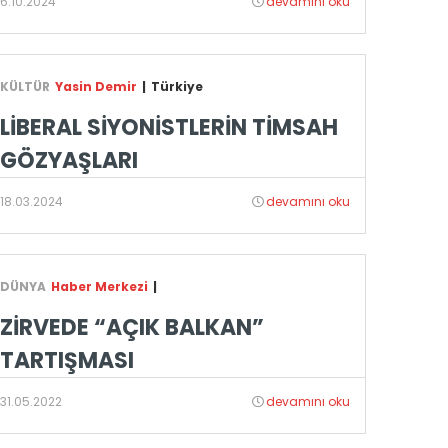
6.10.2024
devamını oku
KÜLTÜR
Yasin Demir
|
Türkiye
LİBERAL SİYONİSTLERİN TİMSAH
GÖZYAŞLARI
18.03.2024
devamını oku
DÜNYA
Haber Merkezi
|
ZİRVEDE “AÇIK BALKAN”
TARTIŞMASI
31.05.2022
devamını oku