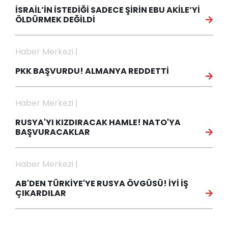
İSRAİL’İN İSTEDİĞİ SADECE ŞİRİN EBU AKİLE’Yİ
ÖLDÜRMEK DEĞİLDİ
Haber Merkezi |
PKK BAŞVURDU! ALMANYA REDDETTİ
Haber Merkezi |
RUSYA'YI KIZDIRACAK HAMLE! NATO'YA
BAŞVURACAKLAR
Haber Merkezi |
AB'DEN TÜRKİYE'YE RUSYA ÖVGÜSÜ! İYİ İŞ
ÇIKARDILAR