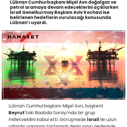
Lübnan Cumhurbaşkanı Mişel Avn doğalgaz ve
petrol aramaya devam edeceklerini açıklarken
İsrail Genelkurmay Başkanı Aviv Kochavi ise
belirlenen hedeflerin vurulacağı konusunda
Lübnan’ı uyardı.
Lübnan Cumhurbaşkanı Mişel Avn, başkent
Beyrut
'taki Baabda Sarayı'nda bir grup
milletvekilini kabul etti. Görüşmede
İsrail
ile uzun
yıllardır yaşanan tartışmalı deniz sınırı nedeniyle