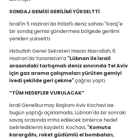
SONDAJ GEMİSİ GERİLİMİ YÜKSELTTİ
İsrail'in 5 Haziran'da ihtilaflı deniz sahası "Kariş"e
bir sondaj gemisi göndermesi bölgede gerilimi
yeniden yükseltti.
Hizbullah Genel Sekreteri Hasan Nasrallah, 6
Haziran'da Yunanistan'a
"Lübnan ile İsrail
arasındaki tartışmalı deniz sınırında Tel Aviv
için gaz arama çalışmaları yürüten gemiyi
ivedi şekilde geri çekme"
çağrısı yaptı.
“TÜM HEDEFLER VURULACAK”
İsrail Genelkurmay Başkanı Aviv Kochavi ise
bugün yaptığı açıklamada, Lübnan'da bir sonraki
savaş sırasında imha edilecek binlerce hedef
belirlediklerini kaydetti. Kochavi,
"Komuta
karargâhı, roket güdümlü el bombaları,