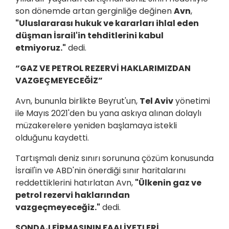
son dönemde artan gerginliğe değinen
Avn
,
"Uluslararası hukuk ve kararları ihlal eden
düşman İsrail'in tehditlerini kabul
etmiyoruz."
dedi.
“GAZ VE PETROL REZERVİ HAKLARIMIZDAN
VAZGEÇMEYECEĞİZ”
Avn, bununla birlikte Beyrut'un,
Tel Aviv
yönetimi
ile Mayıs 2021'den bu yana askıya alınan dolaylı
müzakerelere yeniden başlamaya istekli
olduğunu kaydetti.
Tartışmalı deniz sınırı sorununa çözüm konusunda
İsrail'in ve ABD'nin önerdiği sınır haritalarını
reddettiklerini hatırlatan Avn,
"Ülkenin gaz ve
petrol rezervi haklarından
vazgeçmeyeceğiz."
dedi.
SONDAJ FİRMASININ FAALİYETLERİ