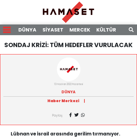
DÜNYA
SİYASET
MERCEK
KÜLTÜR
RÖPO
SONDAJ KRİZİ: TÜM HEDEFLER VURULACAK
13 Haziran 2022 Pazartesi
DÜNYA
Haber Merkezi
|
Paylaş
Lübnan ve İsrail arasında gerilim tırmanıyor.