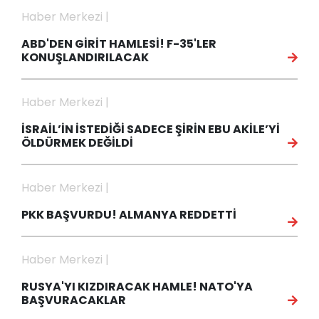
Haber Merkezi |
ABD'DEN GİRİT HAMLESİ! F-35'LER
KONUŞLANDIRILACAK
Haber Merkezi |
İSRAİL’İN İSTEDİĞİ SADECE ŞİRİN EBU AKİLE’Yİ
ÖLDÜRMEK DEĞİLDİ
Haber Merkezi |
PKK BAŞVURDU! ALMANYA REDDETTİ
Haber Merkezi |
RUSYA'YI KIZDIRACAK HAMLE! NATO'YA
BAŞVURACAKLAR