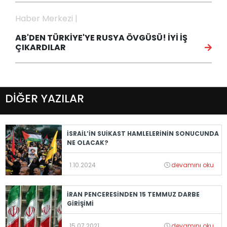
Haber Merkezi |
AB'DEN TÜRKİYE'YE RUSYA ÖVGÜSÜ! İYİ İŞ
ÇIKARDILAR
DİĞER YAZILAR
İSRAİL’İN SUİKAST HAMLELERİNİN SONUCUNDA
NE OLACAK?
1.10.2024
devamını oku
İRAN PENCERESİNDEN 15 TEMMUZ DARBE
GİRİŞİMİ
15.07.2021
devamını oku