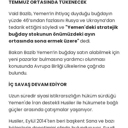
TEMMUZ ORTASINDA TÜKENECEK
Vaid Bazib, Yemen’in ihtiyaç duyduğu buğdayın
yüzde 46’sından fazlasını Rusya ve Ukrayna’dan
tedarik ettiğini söyledi ve
"Yemen'deki stratejik
buğday stokunun önümüzdeki ayın
ortasında sona ermek üzere"
dedi.
Bakan Bazib Yemen’in buğday satın alabilmek için
yeni pazarlar bulmasına yardımcı olunması
konusunda Avrupa Birliği ülkelerine çağrıda
bulundu.
İÇ SAVAŞ DEVAM EDİYOR
Uzun süredir siyasi istikrarsızlığın hüküm sürdüğü
Yemen'de İran destekli Husiler ile hükumete bağlı
güçler arasında çatışmalar yaşanıyor.
Husiler, Eylül 2014'ten beri başkent Sana ve bazı
bölgelerin denetimini elinde bulunduruyor. Suudi