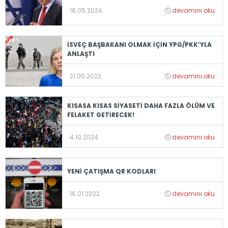
18.05.2024
devamını oku
İSVEÇ BAŞBAKANI OLMAK İÇİN YPG/PKK’YLA
ANLAŞTI
21.05.2022
devamını oku
KISASA KISAS SİYASETİ DAHA FAZLA ÖLÜM VE
FELAKET GETİRECEK!
4.10.2024
devamını oku
YENİ ÇATIŞMA QR KODLARI
16.01.2022
devamını oku