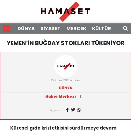
DÜNYA
SİYASET
MERCEK
KÜLTÜR
RÖPO
YEMEN’İN BUĞDAY STOKLARI TÜKENİYOR
25 Haziran 2022 Cumartesi
DÜNYA
Haber Merkezi
|
Paylaş
Küresel gıda krizi etkisini sürdürmeye devam