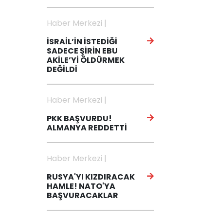
Haber Merkezi |
İSRAİL’İN İSTEDİĞİ
SADECE ŞİRİN EBU
AKİLE’Yİ ÖLDÜRMEK
DEĞİLDİ
Haber Merkezi |
PKK BAŞVURDU!
ALMANYA REDDETTİ
Haber Merkezi |
RUSYA'YI KIZDIRACAK
HAMLE! NATO'YA
BAŞVURACAKLAR