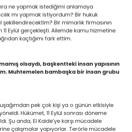
onra ne yapmak istediğimi anlamaya
cılık mı yapmak istiyordum? Bir hukuk
 şekillendirecektim? Bir mimarlık firmasının
n 11 Eylül gerçekleşti. Ailemde kamu hizmetine
ğrıdan kaçtığımı fark ettim.
anmamış olsaydı, başkentteki insan yapısının
rum. Muhtemelen bambaşka bir insan grubu
kuşağımdan pek çok kişi ya o günün etkisiyle
öneldi. Hükümet, 11 Eylül sonrası döneme
dı. Şu anda, El Kaide’ye karşı mücadele
erine çalışmalar yapıyorlar. Terörle mücadele