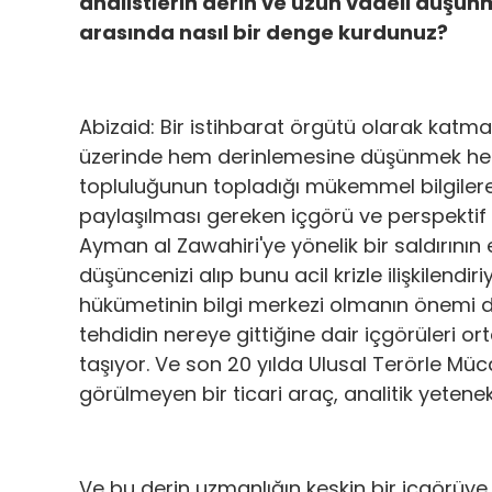
analistlerin derin ve uzun vadeli düşün
arasında nasıl bir denge kurdunuz?
Abizaid: Bir istihbarat örgütü olarak katma 
üzerinde hem derinlemesine düşünmek hem 
topluluğunun topladığı mükemmel bilgilere
paylaşılması gereken içgörü ve perspektif 
Ayman al Zawahiri'ye yönelik bir saldırının e
düşüncenizi alıp bunu acil krizle ilişkilen
hükümetinin bilgi merkezi olmanın önemi de
tehdidin nereye gittiğine dair içgörüleri 
taşıyor. Ve son 20 yılda Ulusal Terörle Mü
görülmeyen bir ticari araç, analitik yetene
Ve bu derin uzmanlığın keskin bir içgörüye