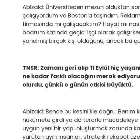
Abizaid: Üniversiteden mezun olduktan s
çalışıyordum ve Boston'a taşındım. Reklam
firmasında mı çalışacaktım? Hayatımı nasıl
bodrum katında geçici işçi olarak çalışırke
yönelmiş birçok kişi olduğunu, ancak bu ça
TNSR: Zamanı geri alıp 11 Eylül hiç yaş
ne kadar farklı olacağını merak ediyo
olurdu, çünkü o günün etkisi büyüktü.
Abizaid: Bence bu kesinlikle doğru. Benim 
hükümete girdi ya da terörle mücadeleye y
uygun yeni bir yapı oluşturmak zorunda kal
yürüten aynı insanlar, stratejik rekabet üz