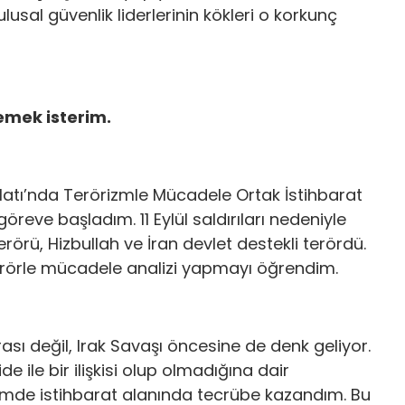
lusal güvenlik liderlerinin kökleri o korkunç
emek isterim.
latı’nda Terörizmle Mücadele Ortak İstihbarat
reve başladım. 11 Eylül saldırıları nedeniyle
erörü, Hizbullah ve İran devlet destekli terördü.
terörle mücadele analizi yapmayı öğrendim.
ası değil, Irak Savaşı öncesine de denk geliyor.
 ile bir ilişkisi olup olmadığına dair
nemde istihbarat alanında tecrübe kazandım. Bu