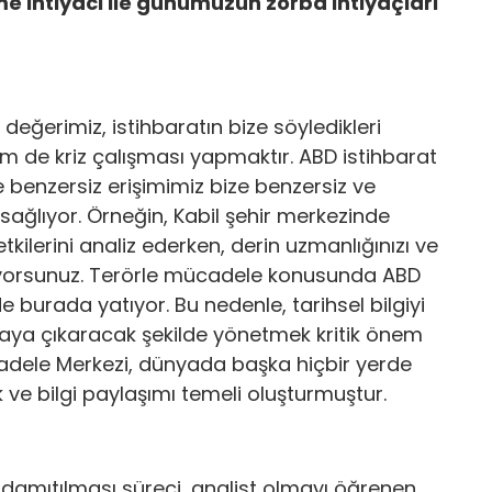
me ihtiyacı ile günümüzün zorba ihtiyaçları
değerimiz, istihbaratın bize söyledikleri
de kriz çalışması yapmaktır. ABD istihbarat
 benzersiz erişimimiz bize benzersiz ve
sağlıyor. Örneğin, Kabil şehir merkezinde
tkilerini analiz ederken, derin uzmanlığınızı ve
diriyorsunuz. Terörle mücadele konusunda ABD
 burada yatıyor. Bu nedenle, tarihsel bilgiyi
ortaya çıkaracak şekilde yönetmek kritik önem
cadele Merkezi, dünyada başka hiçbir yerde
k ve bilgi paylaşımı temeli oluşturmuştur.
 damıtılması süreci, analist olmayı öğrenen