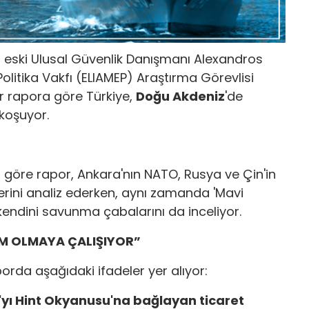
n eski Ulusal Güvenlik Danışmanı Alexandros
litika Vakfı (ELIAMEP) Araştırma Görevlisi
r rapora göre Türkiye,
Doğu Akdeniz
'de
koşuyor.
 göre rapor, Ankara'nın NATO, Rusya ve Çin'in
ilerini analiz ederken, aynı zamanda 'Mavi
 kendini savunma çabalarını da inceliyor.
M OLMAYA ÇALIŞIYOR”
rda aşağıdaki ifadeler yer alıyor:
a'yı Hint Okyanusu'na bağlayan ticaret