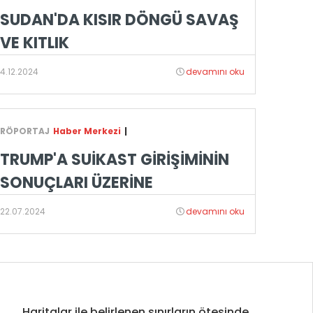
SUDAN'DA KISIR DÖNGÜ SAVAŞ
VE KITLIK
4.12.2024
devamını oku
RÖPORTAJ
Haber Merkezi
|
TRUMP'A SUİKAST GİRİŞİMİNİN
SONUÇLARI ÜZERİNE
22.07.2024
devamını oku
Haritalar ile belirlenen sınırların ötesinde