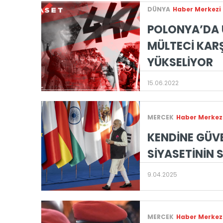
DÜNYA
Haber Merkezi
POLONYA’DA 
MÜLTECİ KARŞ
YÜKSELİYOR
15.06.2022
MERCEK
Haber Merkez
KENDİNE GÜV
SİYASETİNİN
9.04.2025
MERCEK
Haber Merkez