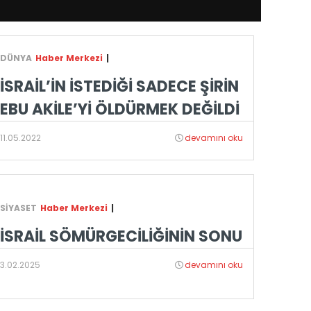
DÜNYA
Haber Merkezi
|
İSRAİL’İN İSTEDİĞİ SADECE ŞİRİN
EBU AKİLE’Yİ ÖLDÜRMEK DEĞİLDİ
11.05.2022
devamını oku
SİYASET
Haber Merkezi
|
İSRAİL SÖMÜRGECİLİĞİNİN SONU
3.02.2025
devamını oku