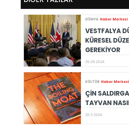
DÜNYA
Haber Merkezi
VESTFALYA D
KÜRESEL DÜZE
GEREKİYOR
25.06.2024
KÜLTÜR
Haber Merkezi
ÇİN SALDIRG
TAYVAN NASIL
25.11.2024