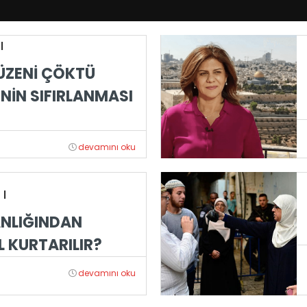
|
ÜZENİ ÇÖKTÜ
NİN SIFIRLANMASI
devamını oku
|
ANLIĞINDAN
 KURTARILIR?
devamını oku