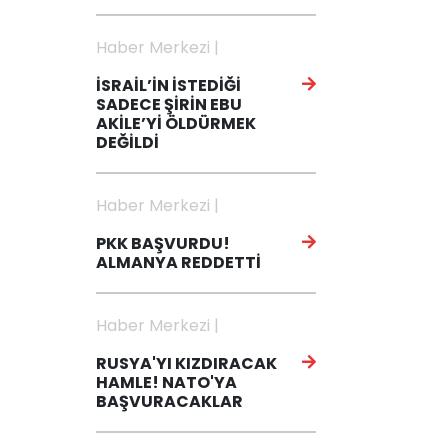
Haber Merkezi |
İSRAİL’İN İSTEDİĞİ
SADECE ŞİRİN EBU
AKİLE’Yİ ÖLDÜRMEK
DEĞİLDİ
Haber Merkezi |
PKK BAŞVURDU!
ALMANYA REDDETTİ
Haber Merkezi |
RUSYA'YI KIZDIRACAK
HAMLE! NATO'YA
BAŞVURACAKLAR