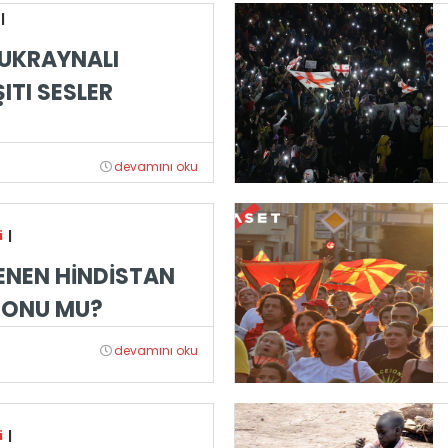
|
UKRAYNALI
ITI SESLER
devamını oku
i
|
ENEN HİNDİSTAN
 SONU MU?
devamını oku
i
|