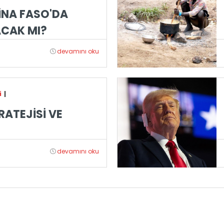
İNA FASO'DA
ACAK MI?
devamını oku
i
|
ATEJİSİ VE
devamını oku