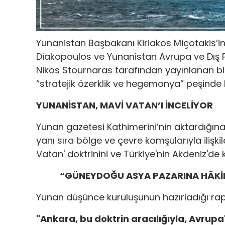
Yunanistan Başbakanı Kiriakos Miçotakis’i
Diakopoulos ve Yunanistan Avrupa ve Dış Po
Nikos Stournaras tarafından yayınlanan bi
“stratejik özerklik ve hegemonya” peşinde 
YUNANİSTAN, MAVİ VATAN’I İNCELİYOR
Yunan gazetesi Kathimerini’nin aktardığına
yanı sıra bölge ve çevre komşularıyla ilişk
Vatan' doktrinini ve Türkiye'nin Akdeniz'de
“GÜNEYDOĞU ASYA PAZARINA HÂKİ
Yunan düşünce kuruluşunun hazırladığı rapo
"Ankara, bu doktrin aracılığıyla, Avrup