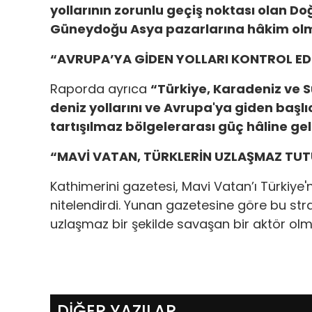
yollarının zorunlu geçiş noktası olan D
Güneydoğu Asya pazarlarına hâkim olma
“AVRUPA’YA GİDEN YOLLARI KONTROL E
Raporda ayrıca
“Türkiye, Karadeniz ve 
deniz yollarını ve Avrupa'ya giden başlı
tartışılmaz bölgelerarası güç hâline ge
“MAVİ VATAN, TÜRKLERİN UZLAŞMAZ TU
Kathimerini gazetesi, Mavi Vatan’ı Türkiye'ni
nitelendirdi. Yunan gazetesine göre bu str
uzlaşmaz bir şekilde savaşan bir aktör olm
DİĞER YAZILAR