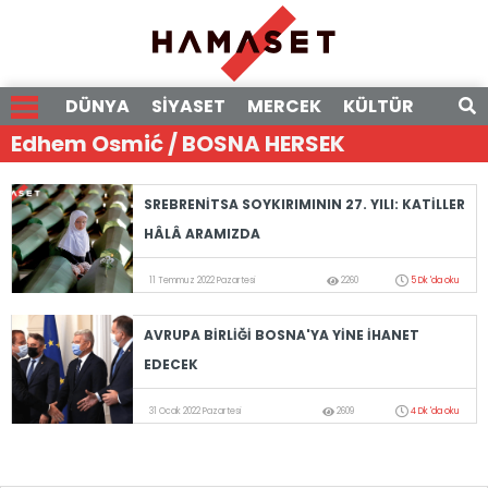
DÜNYA
SİYASET
MERCEK
KÜLTÜR
RÖPO
Edhem Osmić / BOSNA HERSEK
SREBRENİTSA SOYKIRIMININ 27. YILI: KATİLLER
HÂLÂ ARAMIZDA
11 Temmuz 2022 Pazartesi
2260
5 Dk 'da oku
AVRUPA BİRLİĞİ BOSNA'YA YİNE İHANET
EDECEK
31 Ocak 2022 Pazartesi
2609
4 Dk 'da oku