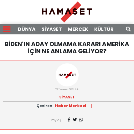
DÜNYA
SİYASET
MERCEK
KÜLTÜR
RÖPO
BİDEN'IN ADAY OLMAMA KARARI AMERİKA
İÇİN NE ANLAMA GELİYOR?
23 Temmuz 2024 Salı
SİYASET
Çeviren:
Haber Merkezi
|
Paylaş