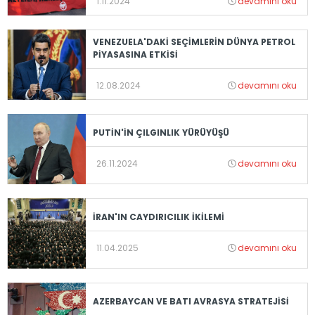
1.11.2024
devamını oku
VENEZUELA'DAKİ SEÇİMLERİN DÜNYA PETROL
PİYASASINA ETKİSİ
12.08.2024
devamını oku
PUTİN'İN ÇILGINLIK YÜRÜYÜŞÜ
26.11.2024
devamını oku
İRAN'IN CAYDIRICILIK İKİLEMİ
11.04.2025
devamını oku
AZERBAYCAN VE BATI AVRASYA STRATEJİSİ