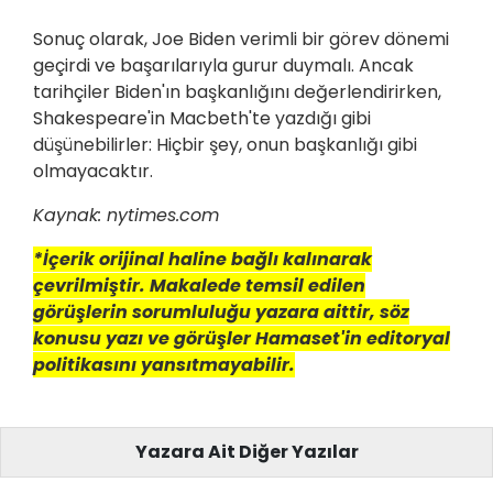
Sonuç olarak, Joe Biden verimli bir görev dönemi
geçirdi ve başarılarıyla gurur duymalı. Ancak
tarihçiler Biden'ın başkanlığını değerlendirirken,
Shakespeare'in Macbeth'te yazdığı gibi
düşünebilirler: Hiçbir şey, onun başkanlığı gibi
olmayacaktır.
Kaynak: nytimes.com
*İçerik orijinal haline bağlı kalınarak
çevrilmiştir. Makalede temsil edilen
görüşlerin sorumluluğu yazara aittir, söz
konusu yazı ve görüşler Hamaset'in editoryal
politikasını yansıtmayabilir.
Yazara Ait Diğer Yazılar