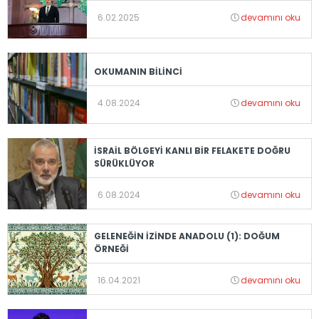
6.02.2025
devamını oku
OKUMANIN BİLİNCİ
4.08.2024
devamını oku
İSRAİL BÖLGEYİ KANLI BİR FELAKETE DOĞRU
SÜRÜKLÜYOR
6.08.2024
devamını oku
GELENEĞİN İZİNDE ANADOLU (1): DOĞUM
ÖRNEĞİ
16.04.2021
devamını oku