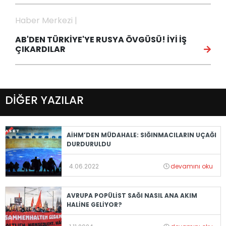
Haber Merkezi |
AB'DEN TÜRKİYE'YE RUSYA ÖVGÜSÜ! İYİ İŞ
ÇIKARDILAR
DİĞER YAZILAR
AİHM’DEN MÜDAHALE: SIĞINMACILARIN UÇAĞI
DURDURULDU
4.06.2022
devamını oku
AVRUPA POPÜLİST SAĞI NASIL ANA AKIM
HALİNE GELİYOR?