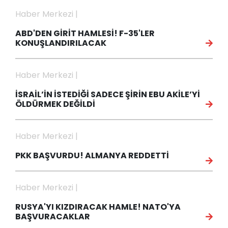
Haber Merkezi |
ABD'DEN GİRİT HAMLESİ! F-35'LER
KONUŞLANDIRILACAK
Haber Merkezi |
İSRAİL’İN İSTEDİĞİ SADECE ŞİRİN EBU AKİLE’Yİ
ÖLDÜRMEK DEĞİLDİ
Haber Merkezi |
PKK BAŞVURDU! ALMANYA REDDETTİ
Haber Merkezi |
RUSYA'YI KIZDIRACAK HAMLE! NATO'YA
BAŞVURACAKLAR