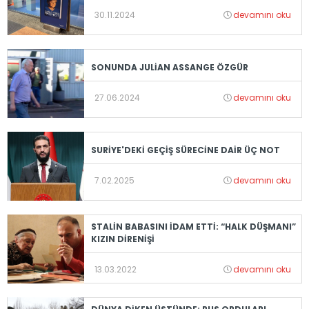
30.11.2024
devamını oku
SONUNDA JULİAN ASSANGE ÖZGÜR
27.06.2024
devamını oku
SURİYE'DEKİ GEÇİŞ SÜRECİNE DAİR ÜÇ NOT
7.02.2025
devamını oku
STALİN BABASINI İDAM ETTİ: “HALK DÜŞMANI”
KIZIN DİRENİŞİ
13.03.2022
devamını oku