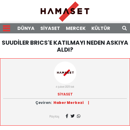
DÜNYA
SİYASET
MERCEK
KÜLTÜR
RÖPO
SUUDİLER BRICS'E KATILMAYI NEDEN ASKIYA
ALDI?
4 Şubat 2025 Salı
SİYASET
Çeviren:
Haber Merkezi
|
Paylaş