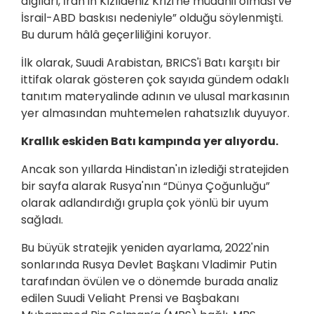
algıları, İran'ın Kızıldeniz Krizi'ne müdahil olması ve
İsrail-ABD baskısı nedeniyle” olduğu söylenmişti.
Bu durum hâlâ geçerliliğini koruyor.
İlk olarak, Suudi Arabistan, BRICS'i Batı karşıtı bir
ittifak olarak gösteren çok sayıda gündem odaklı
tanıtım materyalinde adının ve ulusal markasının
yer almasından muhtemelen rahatsızlık duyuyor.
Krallık eskiden Batı kampında yer alıyordu.
Ancak son yıllarda Hindistan'ın izlediği stratejiden
bir sayfa alarak Rusya'nın “Dünya Çoğunluğu”
olarak adlandırdığı grupla çok yönlü bir uyum
sağladı.
Bu büyük stratejik yeniden ayarlama, 2022'nin
sonlarında Rusya Devlet Başkanı Vladimir Putin
tarafından övülen ve o dönemde burada analiz
edilen Suudi Veliaht Prensi ve Başbakanı