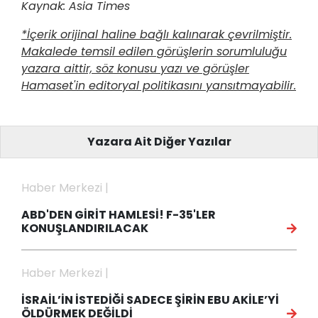
Kaynak: Asia Times
*İçerik orijinal haline bağlı kalınarak çevrilmiştir.
Makalede temsil edilen görüşlerin sorumluluğu
yazara aittir, söz konusu yazı ve görüşler
Hamaset'in editoryal politikasını yansıtmayabilir.
Yazara Ait Diğer Yazılar
Haber Merkezi |
ABD'DEN GİRİT HAMLESİ! F-35'LER
KONUŞLANDIRILACAK
Haber Merkezi |
İSRAİL’İN İSTEDİĞİ SADECE ŞİRİN EBU AKİLE’Yİ
ÖLDÜRMEK DEĞİLDİ