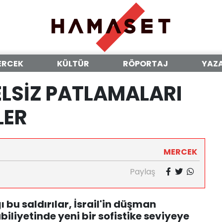
ERCEK
KÜLTÜR
RÖPORTAJ
YAZ
ELSİZ PATLAMALARI
LER
MERCEK
Paylaş
ğı bu saldırılar, İsrail'in düşman
liyetinde yeni bir sofistike seviyeye