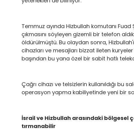
yetenekleri de biliniyor.
Temmuz ayında Hizbullah komutanı Fuad Şük
çıkmasını söyleyen gizemli bir telefon aldıkt
öldürülmüştü. Bu olaydan sonra, Hizbullah'ı
cihazları ve mesajları bizzat ileten kuryeler
başından bu yana özel bir sabit hatlı tele
Çağrı cihazı ve telsizlerin kullanıldığı bu sa
operasyon yapma kabiliyetinde yeni bir sofi
İsrail ve Hizbullah arasındaki bölgesel ç
tırmanabilir