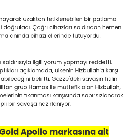
la oynayarak uzaktan tetiklenebilen bir patlama
ni doğruladı. Çağrı cihazları saldırıdan hemen
ma anında cihazı ellerinde tutuyordu.
 saldırısıyla ilgili yorum yapmayı reddetti.
aptıkları açıklamada, ülkenin Hizbullah'a karşı
leceğini belirtti. Gazze'deki savaşın fitilini
ilitan grup Hamas ile müttefik olan Hizbullah,
şmelerinin tıkanması karşısında sabırsızlanarak
lı bir savaşa hazırlanıyor.
 Gold Apollo markasına ait