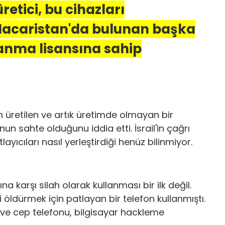
retici, bu cihazları
 Macaristan'da bulunan başka
lanma lisansına sahip
n üretilen ve artık üretimde olmayan bir
un sahte olduğunu iddia etti. İsrail'in çağrı
layıcıları nasıl yerleştirdiği henüz bilinmiyor.
rına karşı silah olarak kullanması bir ilk değil.
 öldürmek için patlayan bir telefon kullanmıştı.
im ve cep telefonu, bilgisayar hackleme