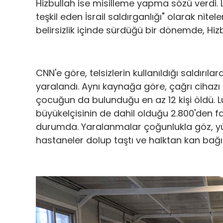
Hizbullah ise misilleme yapma sözü verdi. L
teşkil eden İsrail saldırganlığı" olarak nitel
belirsizlik içinde sürdüğü bir dönemde, Hizbul
CNN'e göre, telsizlerin kullanıldığı saldırılar
yaralandı. Aynı kaynağa göre, çağrı cihazı s
çocuğun da bulunduğu en az 12 kişi öldü. L
büyükelçisinin de dahil olduğu 2.800'den fazl
durumda. Yaralanmalar çoğunlukla göz, yüz
hastaneler dolup taştı ve halktan kan bağışı