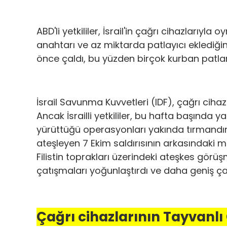
ABD'li yetkililer, İsrail'in çağrı cihazlarıy
anahtarı ve az miktarda patlayıcı eklediği
önce çaldı, bu yüzden birçok kurban patla
İsrail Savunma Kuvvetleri (IDF), çağrı cihazı
Ancak İsrailli yetkililer, bu hafta başında y
yürüttüğü operasyonları yakında tırmandırabi
ateşleyen 7 Ekim saldırısının arkasındaki m
Filistin toprakları üzerindeki ateşkes görü
çatışmaları yoğunlaştırdı ve daha geniş çap
Çağrı cihazlarının Tayvanlı