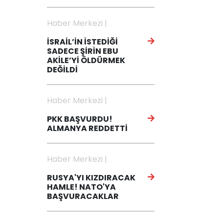
Haber Merkezi |
İSRAİL’İN İSTEDİĞİ
SADECE ŞİRİN EBU
AKİLE’Yİ ÖLDÜRMEK
DEĞİLDİ
Haber Merkezi |
PKK BAŞVURDU!
ALMANYA REDDETTİ
Haber Merkezi |
RUSYA'YI KIZDIRACAK
HAMLE! NATO'YA
BAŞVURACAKLAR