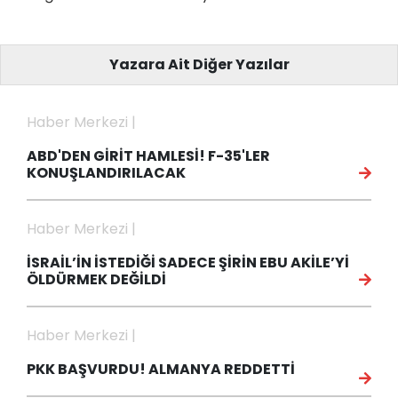
Yazara Ait Diğer Yazılar
Haber Merkezi |
ABD'DEN GİRİT HAMLESİ! F-35'LER
KONUŞLANDIRILACAK
Haber Merkezi |
İSRAİL’İN İSTEDİĞİ SADECE ŞİRİN EBU AKİLE’Yİ
ÖLDÜRMEK DEĞİLDİ
Haber Merkezi |
PKK BAŞVURDU! ALMANYA REDDETTİ