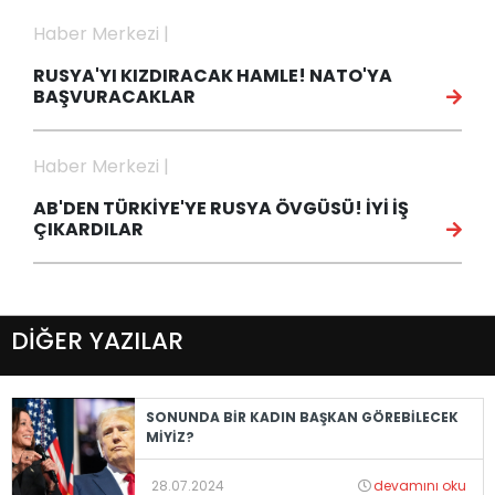
Haber Merkezi |
RUSYA'YI KIZDIRACAK HAMLE! NATO'YA
BAŞVURACAKLAR
Haber Merkezi |
AB'DEN TÜRKİYE'YE RUSYA ÖVGÜSÜ! İYİ İŞ
ÇIKARDILAR
DİĞER YAZILAR
SONUNDA BİR KADIN BAŞKAN GÖREBİLECEK
MİYİZ?
28.07.2024
devamını oku