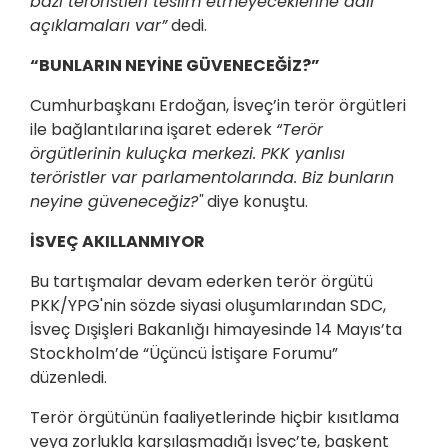
bazı teröristleri teslim etmeyeceklerine dair
açıklamaları var”
dedi.
“BUNLARIN NEYİNE GÜVENECEĞİZ?”
Cumhurbaşkanı Erdoğan, İsveç’in terör örgütleri
ile bağlantılarına işaret ederek
“Terör
örgütlerinin kuluçka merkezi. PKK yanlısı
teröristler var parlamentolarında. Biz bunların
neyine güveneceğiz?"
diye konuştu.
İSVEÇ AKILLANMIYOR
Bu tartışmalar devam ederken terör örgütü
PKK/YPG'nin sözde siyasi oluşumlarından SDC,
İsveç Dışişleri Bakanlığı himayesinde 14 Mayıs’ta
Stockholm’de “Üçüncü İstişare Forumu”
düzenledi.
Terör örgütünün faaliyetlerinde hiçbir kısıtlama
veya zorlukla karşılaşmadığı İsveç’te, başkent