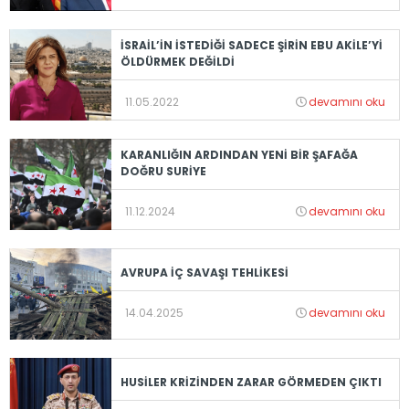
İSRAİL’İN İSTEDİĞİ SADECE ŞİRİN EBU AKİLE’Yİ
ÖLDÜRMEK DEĞİLDİ
11.05.2022
devamını oku
KARANLIĞIN ARDINDAN YENİ BİR ŞAFAĞA
DOĞRU SURİYE
11.12.2024
devamını oku
AVRUPA İÇ SAVAŞI TEHLİKESİ
14.04.2025
devamını oku
HUSİLER KRİZİNDEN ZARAR GÖRMEDEN ÇIKTI