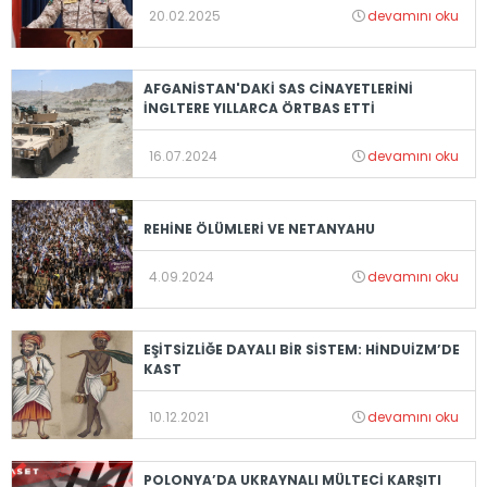
20.02.2025
devamını oku
AFGANİSTAN'DAKİ SAS CİNAYETLERİNİ
İNGLTERE YILLARCA ÖRTBAS ETTİ
16.07.2024
devamını oku
REHİNE ÖLÜMLERİ VE NETANYAHU
4.09.2024
devamını oku
EŞİTSİZLİĞE DAYALI BİR SİSTEM: HİNDUİZM’DE
KAST
10.12.2021
devamını oku
POLONYA’DA UKRAYNALI MÜLTECİ KARŞITI