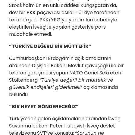
Stockholm’ün en ünlü caddesi Kungsgatan’da,
dev bir PKK paçavrası asıldı. Türkiye tarafından
terör örgütü PKK/YPG’ye yardımları sebebiyle
eleştirilen İsveç’te yapılan gösteriye polis
müdahale etmedi.
“TÜRKİYE DEĞERLİ BİR MÜTTEFİK”
Cumhurbaşkanı Erdoğan’ın açıklamalarının
ardından Dışişleri Bakanı Mevlüt Çavuşoğlu ile bir
telefon görüşmesi yapan NATO Genel Sekreteri
Stoltenberg,
“Türkiye değerli bir müttefik ve
güvenlik endişeleri giderilmeli
” açıklamasında
bulundu.
“BİR HEYET GÖNDERECEĞİZ”
Türkiye’den gelen açıklamaların ardından İsveç
Savunma bakanı Peter Hultqvist, İsveç devlet
televizyonu SVT’ye konuştu:
“Sorunun ne