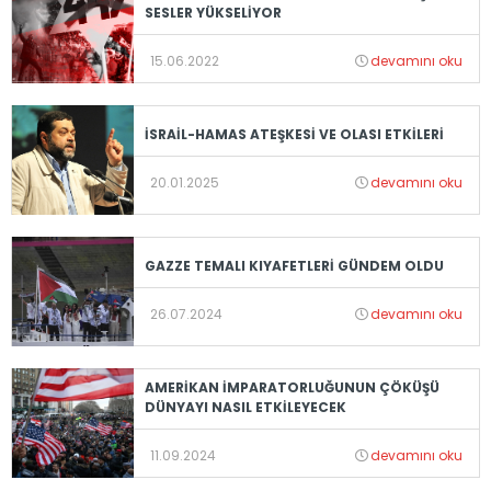
SESLER YÜKSELİYOR
15.06.2022
devamını oku
İSRAİL-HAMAS ATEŞKESİ VE OLASI ETKİLERİ
20.01.2025
devamını oku
GAZZE TEMALI KIYAFETLERİ GÜNDEM OLDU
26.07.2024
devamını oku
AMERİKAN İMPARATORLUĞUNUN ÇÖKÜŞÜ
DÜNYAYI NASIL ETKİLEYECEK
11.09.2024
devamını oku