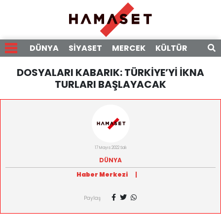
DÜNYA
SİYASET
MERCEK
KÜLTÜR
RÖPO
DOSYALARI KABARIK: TÜRKİYE’Yİ İKNA
TURLARI BAŞLAYACAK
17 Mayıs 2022 Salı
DÜNYA
Haber Merkezi
|
Paylaş