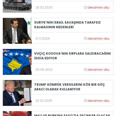
26.02.2025
devamını oku
SURİYE'NİN İSRAİL SAVAŞINDA TARAFSIZ
KALMASININ NEDENLERİ
21.11.2024
devamını oku
VUÇİÇ KOSOVA’NIN SIRPLARA SALDIRACAĞINI
İDDİA EDİYOR
30.06.2022
devamını oku
TRUMP GÜMRÜK VERGİLERİNİ KÖR BİR GÜÇ
ARACI OLARAK KULLANIYOR
23.02.2025
devamını oku
MALİ VE BURKİNA FASO'DA SEÇİMLER OLACAK