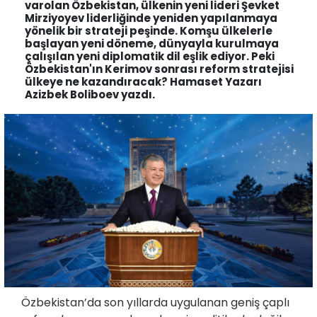
varolan Özbekistan, ülkenin yeni lideri Şevket
Mirziyoyev liderliğinde yeniden yapılanmaya
yönelik bir strateji peşinde. Komşu ülkelerle
başlayan yeni döneme, dünyayla kurulmaya
çalışılan yeni diplomatik dil eşlik ediyor. Peki
Özbekistan'ın Kerimov sonrası reform stratejisi
ülkeye ne kazandıracak? Hamaset Yazarı
Azizbek Boliboev yazdı.
Özbekistan’da son yıllarda uygulanan geniş çaplı