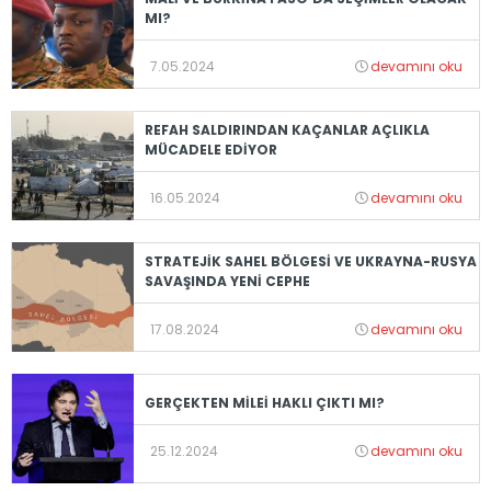
MI?
7.05.2024
devamını oku
REFAH SALDIRINDAN KAÇANLAR AÇLIKLA
MÜCADELE EDİYOR
16.05.2024
devamını oku
STRATEJİK SAHEL BÖLGESİ VE UKRAYNA-RUSYA
SAVAŞINDA YENİ CEPHE
17.08.2024
devamını oku
GERÇEKTEN MİLEİ HAKLI ÇIKTI MI?
25.12.2024
devamını oku