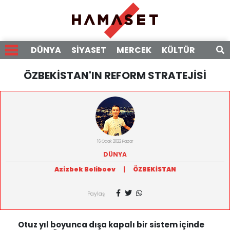
DÜNYA
SİYASET
MERCEK
KÜLTÜR
RÖPO
ÖZBEKİSTAN'IN REFORM STRATEJİSİ
16 Ocak 2022 Pazar
DÜNYA
Azizbek Boliboev
|
ÖZBEKİSTAN
Paylaş
Otuz yıl boyunca dışa kapalı bir sistem içinde