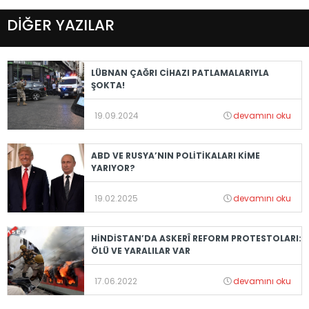
DİĞER YAZILAR
LÜBNAN ÇAĞRI CİHAZI PATLAMALARIYLA
ŞOKTA!
19.09.2024
devamını oku
ABD VE RUSYA’NIN POLİTİKALARI KİME
YARIYOR?
19.02.2025
devamını oku
HİNDİSTAN’DA ASKERÎ REFORM PROTESTOLARI:
ÖLÜ VE YARALILAR VAR
17.06.2022
devamını oku