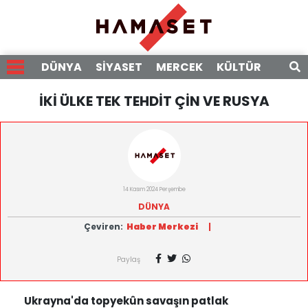
DÜNYA
SİYASET
MERCEK
KÜLTÜR
RÖPO
İKİ ÜLKE TEK TEHDİT ÇİN VE RUSYA
14 Kasım 2024 Perşembe
DÜNYA
Çeviren:
Haber Merkezi
|
Paylaş
Ukrayna'da topyekûn savaşın patlak