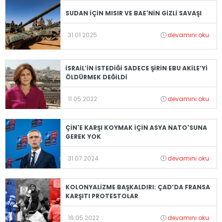
SUDAN İÇİN MISIR VE BAE'NİN GİZLİ SAVAŞI
31.01.2025
devamını oku
İSRAİL’İN İSTEDİĞİ SADECE ŞİRİN EBU AKİLE’Yİ
ÖLDÜRMEK DEĞİLDİ
11.05.2022
devamını oku
ÇİN'E KARŞI KOYMAK İÇİN ASYA NATO'SUNA
GEREK YOK
31.07.2024
devamını oku
KOLONYALİZME BAŞKALDIRI: ÇAD’DA FRANSA
KARŞITI PROTESTOLAR
16.05.2022
devamını oku