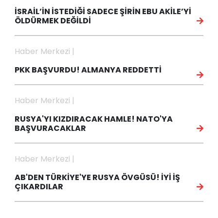
İSRAİL’İN İSTEDİĞİ SADECE ŞİRİN EBU AKİLE’Yİ
ÖLDÜRMEK DEĞİLDİ
Haber Merkezi |
PKK BAŞVURDU! ALMANYA REDDETTİ
Haber Merkezi |
RUSYA'YI KIZDIRACAK HAMLE! NATO'YA
BAŞVURACAKLAR
Haber Merkezi |
AB'DEN TÜRKİYE'YE RUSYA ÖVGÜSÜ! İYİ İŞ
ÇIKARDILAR