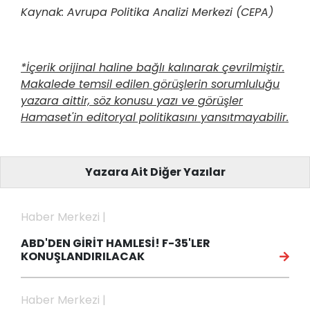
Kaynak: Avrupa Politika Analizi Merkezi (CEPA)
*İçerik orijinal haline bağlı kalınarak çevrilmiştir.
Makalede temsil edilen görüşlerin sorumluluğu
yazara aittir, söz konusu yazı ve görüşler
Hamaset'in editoryal politikasını yansıtmayabilir.
Yazara Ait Diğer Yazılar
Haber Merkezi |
ABD'DEN GİRİT HAMLESİ! F-35'LER
KONUŞLANDIRILACAK
Haber Merkezi |