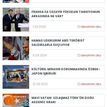
FRANSA İLE CEZAYİR YÜKSELEN TANSİYONUN
ARKASINDA NE VAR?
1.03.2025
devamını oku
HAMAS LİDERLERİNİ ABD TERÖRİST
SALDIRILARLA SUÇLUYOR
5.09.2024
devamını oku
KÜLTÜREL MİRASIN KORUNMASINDA ÖZBEK-
JAPON İŞBİRLİĞİ
10.08.2022
devamını oku
MAVİ VATAN: UZLAŞMAZ TÜRK’ÜN DOĞU
AKDENİZ ISRARI