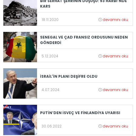
BİR SERHAT ŞEHRİNİN DÜŞÜŞÜ: 93 HARBİ’NDE
KARS
18.11.2020
devamını oku
SENEGAL VE ÇAD FRANSIZ ORDUSUNU NEDEN
GÖNDERDİ
5.12.2024
devamını oku
İSRAİL'İN PLANI DEŞİFRE OLDU
4.07.2024
devamını oku
PUTİN’DEN İSVEÇ VE FİNLANDİYA UYARISI
30.06.2022
devamını oku