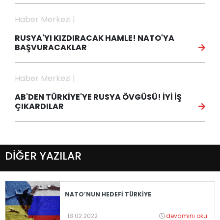
Haber Merkezi |
RUSYA'YI KIZDIRACAK HAMLE! NATO'YA
BAŞVURACAKLAR
Haber Merkezi |
AB'DEN TÜRKİYE'YE RUSYA ÖVGÜSÜ! İYİ İŞ
ÇIKARDILAR
DİĞER YAZILAR
NATO’NUN HEDEFİ TÜRKİYE
18.02.2022
devamını oku