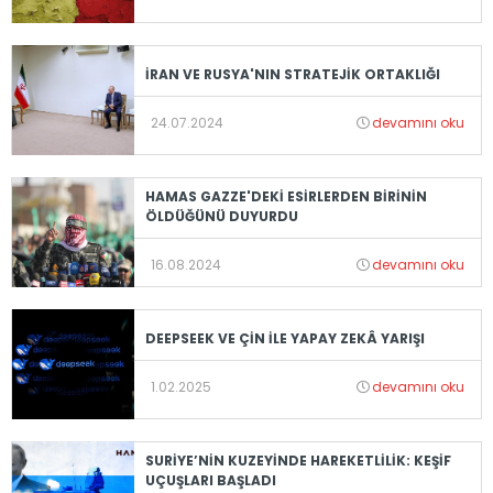
İRAN VE RUSYA'NIN STRATEJİK ORTAKLIĞI
24.07.2024
devamını oku
HAMAS GAZZE'DEKİ ESİRLERDEN BİRİNİN
ÖLDÜĞÜNÜ DUYURDU
16.08.2024
devamını oku
DEEPSEEK VE ÇİN İLE YAPAY ZEKÂ YARIŞI
1.02.2025
devamını oku
SURİYE’NİN KUZEYİNDE HAREKETLİLİK: KEŞİF
UÇUŞLARI BAŞLADI