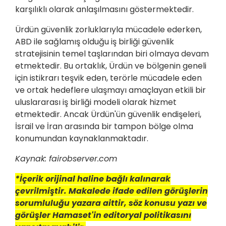
karşılıklı olarak anlaşılmasını göstermektedir.
Ürdün güvenlik zorluklarıyla mücadele ederken,
ABD ile sağlamış olduğu iş birliği güvenlik
stratejisinin temel taşlarından biri olmaya devam
etmektedir. Bu ortaklık, Ürdün ve bölgenin geneli
için istikrarı teşvik eden, terörle mücadele eden
ve ortak hedeflere ulaşmayı amaçlayan etkili bir
uluslararası iş birliği modeli olarak hizmet
etmektedir. Ancak Ürdün'ün güvenlik endişeleri,
İsrail ve İran arasında bir tampon bölge olma
konumundan kaynaklanmaktadır.
Kaynak: fairobserver.com
*İçerik orijinal haline bağlı kalınarak
çevrilmiştir. Makalede ifade edilen görüşlerin
sorumluluğu yazara aittir, söz konusu yazı ve
görüşler Hamaset'in editoryal politikasını