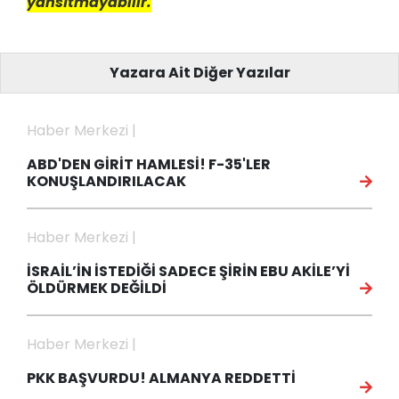
yansıtmayabilir.
Yazara Ait Diğer Yazılar
Haber Merkezi |
ABD'DEN GİRİT HAMLESİ! F-35'LER
KONUŞLANDIRILACAK
Haber Merkezi |
İSRAİL’İN İSTEDİĞİ SADECE ŞİRİN EBU AKİLE’Yİ
ÖLDÜRMEK DEĞİLDİ
Haber Merkezi |
PKK BAŞVURDU! ALMANYA REDDETTİ