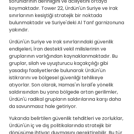
sorunlarının derinliğini ve aciliyetini ortaya
koymaktadır. Tower 22, Ürdün'ün Suriye ve Irak
sınırlarının kesiştiği stratejik bir noktada
bulunmaktadır ve Suriye'deki Al Tanf garnizonuna
yakındır.
Ürdün'ün Suriye ve Irak sınırlarındaki güvenlik
endişeleri, İran destekli vekil milislerinin ve
gruplarının varlığından kaynaklanmaktadır. Bu
gruplar, silah ve uyuşturucu kaçakçılığı gibi
yasadışı faaliyetlerde bulunarak Ürdün'ün
istikrarını ve bölgesel güvenliği tehlikeye
atıyorlar. Son olarak, Hamas'ın İsrail'e yönelik
saldırısından bu yana bölgede artan gerilimler,
Ürdün'ü radikal grupların saldırılarına karşı daha
da savunmasız hale getiriyor.
Yukarıda belirtilen güvenlik tehditleri ve zorluklar,
Ürdün'ün iç ve dış politikalarında stratejik bir
dönüşüme ihtiyaç duymasını gerektirebilir. Bu tür