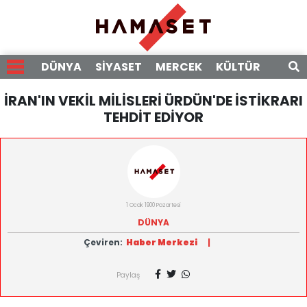
DÜNYA
SİYASET
MERCEK
KÜLTÜR
RÖPO
İRAN'IN VEKİL MİLİSLERİ ÜRDÜN'DE İSTİKRARI
TEHDİT EDİYOR
1 Ocak 1900 Pazartesi
DÜNYA
Çeviren:
Haber Merkezi
|
Paylaş