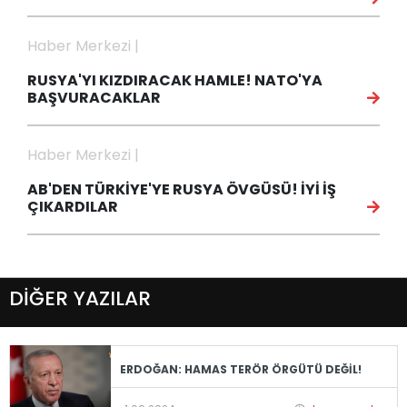
Haber Merkezi |
RUSYA'YI KIZDIRACAK HAMLE! NATO'YA
BAŞVURACAKLAR
Haber Merkezi |
AB'DEN TÜRKİYE'YE RUSYA ÖVGÜSÜ! İYİ İŞ
ÇIKARDILAR
DİĞER YAZILAR
ERDOĞAN: HAMAS TERÖR ÖRGÜTÜ DEĞİL!