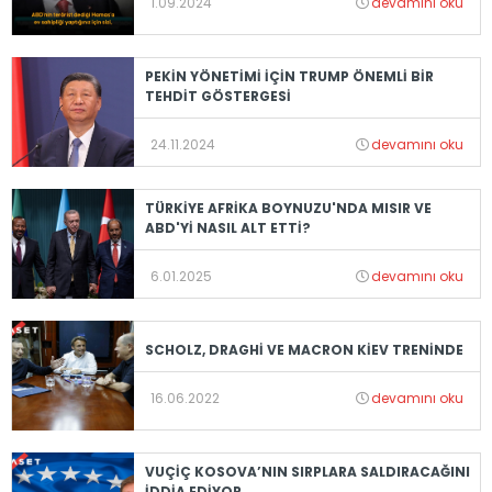
1.09.2024
devamını oku
PEKİN YÖNETİMİ İÇİN TRUMP ÖNEMLİ BİR
TEHDİT GÖSTERGESİ
24.11.2024
devamını oku
TÜRKİYE AFRİKA BOYNUZU'NDA MISIR VE
ABD'Yİ NASIL ALT ETTİ?
6.01.2025
devamını oku
SCHOLZ, DRAGHİ VE MACRON KİEV TRENİNDE
16.06.2022
devamını oku
VUÇİÇ KOSOVA’NIN SIRPLARA SALDIRACAĞINI
İDDİA EDİYOR