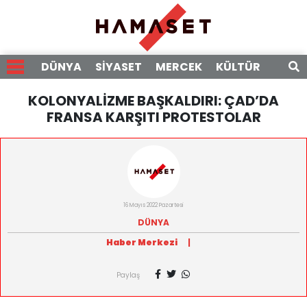
DÜNYA
SİYASET
MERCEK
KÜLTÜR
RÖPO
KOLONYALİZME BAŞKALDIRI: ÇAD’DA
FRANSA KARŞITI PROTESTOLAR
16 Mayıs 2022 Pazartesi
DÜNYA
Haber Merkezi
|
Paylaş