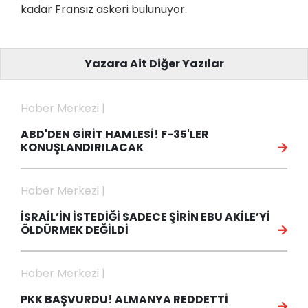
kadar Fransız askeri bulunuyor.
Yazara Ait Diğer Yazılar
Haber Merkezi |
ABD'DEN GİRİT HAMLESİ! F-35'LER
KONUŞLANDIRILACAK
Haber Merkezi |
İSRAİL’İN İSTEDİĞİ SADECE ŞİRİN EBU AKİLE’Yİ
ÖLDÜRMEK DEĞİLDİ
Haber Merkezi |
PKK BAŞVURDU! ALMANYA REDDETTİ