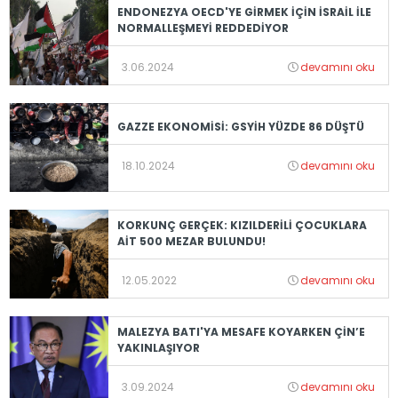
ENDONEZYA OECD'YE GİRMEK İÇİN İSRAİL İLE
NORMALLEŞMEYİ REDDEDİYOR
3.06.2024
devamını oku
GAZZE EKONOMİSİ: GSYİH YÜZDE 86 DÜŞTÜ
18.10.2024
devamını oku
KORKUNÇ GERÇEK: KIZILDERİLİ ÇOCUKLARA
AİT 500 MEZAR BULUNDU!
12.05.2022
devamını oku
MALEZYA BATI'YA MESAFE KOYARKEN ÇİN’E
YAKINLAŞIYOR
3.09.2024
devamını oku