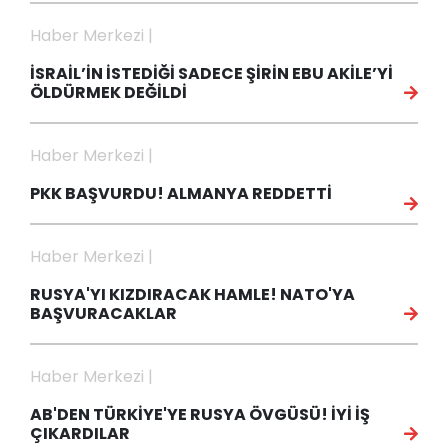
Haber Merkezi |
İSRAİL’İN İSTEDİĞİ SADECE ŞİRİN EBU AKİLE’Yİ
ÖLDÜRMEK DEĞİLDİ
Haber Merkezi |
PKK BAŞVURDU! ALMANYA REDDETTİ
Haber Merkezi |
RUSYA'YI KIZDIRACAK HAMLE! NATO'YA
BAŞVURACAKLAR
Haber Merkezi |
AB'DEN TÜRKİYE'YE RUSYA ÖVGÜSÜ! İYİ İŞ
ÇIKARDILAR