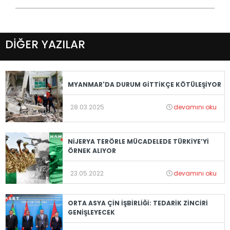
DİĞER YAZILAR
MYANMAR'DA DURUM GİTTİKÇE KÖTÜLEŞİYOR
28.03.2025
devamını oku
NİJERYA TERÖRLE MÜCADELEDE TÜRKİYE’Yİ
ÖRNEK ALIYOR
23.05.2022
devamını oku
ORTA ASYA ÇİN İŞBİRLİĞİ: TEDARİK ZİNCİRİ
GENİŞLEYECEK