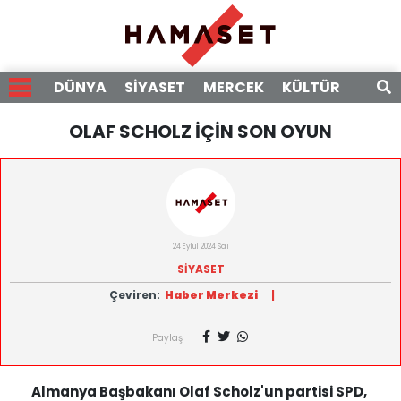
DÜNYA
SİYASET
MERCEK
KÜLTÜR
RÖPO
OLAF SCHOLZ İÇİN SON OYUN
24 Eylül 2024 Salı
SİYASET
Çeviren:
Haber Merkezi
|
Paylaş
Almanya Başbakanı Olaf Scholz'un partisi SPD,