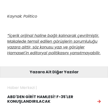
Kaynak: Politico
*İçerik orijinal haline bağlı kalınarak çevrilmiştir.
Makalede temsil edilen görüşlerin sorumluluğu
yazara aittir, söz konusu yazı ve görüşler
Hamaset'in editoryal politikasını yansıtmayabilir.
Yazara Ait Diğer Yazılar
Haber Merkezi |
ABD'DEN GİRİT HAMLESİ! F-35'LER
KONUŞLANDIRILACAK