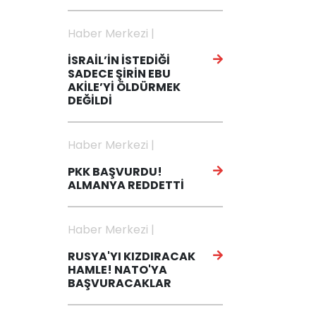
Haber Merkezi |
İSRAİL’İN İSTEDİĞİ
SADECE ŞİRİN EBU
AKİLE’Yİ ÖLDÜRMEK
DEĞİLDİ
Haber Merkezi |
PKK BAŞVURDU!
ALMANYA REDDETTİ
Haber Merkezi |
RUSYA'YI KIZDIRACAK
HAMLE! NATO'YA
BAŞVURACAKLAR