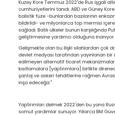
Kuzey Kore Temmuz 2022'de Rus işgali altı
cumhuriyetlerini tanıdı. ABD ve Güney Kor
balistik füze -bunlardan bazılarının enkaz
bildirildi- ve milyonlarca top mermisi içe
sağladı. Batılı ülkeler bunun karşılığında Put
geliştirmesine yardımcı olduğuna inanıyor.
Gelişmekte olan bu ilişki silahlardan çok da
devlet medyası tarafından yayınlanan bir m
edilmeyen alternatif ticaret mekanizmaları 
kısıtlamalara [yaptırımlara] birlikte direne
şantaj ve askeri tehditlerine rağmen Avras
inşa edeceğiz."
Yaptırımları delmek 2022'den bu yana Rusya
somut yardımlar sunuyor. Yıllarca BM Güve