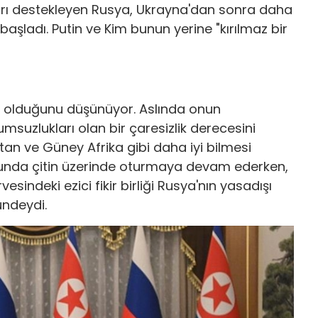
arı destekleyen Rusya, Ukrayna'dan sonra daha
aşladı. Putin ve Kim bunun yerine "kırılmaz bir
e olduğunu düşünüyor. Aslında onun
msuzlukları olan bir çaresizlik derecesini
stan ve Güney Afrika gibi daha iyi bilmesi
sunda çitin üzerinde oturmaya devam ederken,
sindeki ezici fikir birliği Rusya'nın yasadışı
ündeydi.