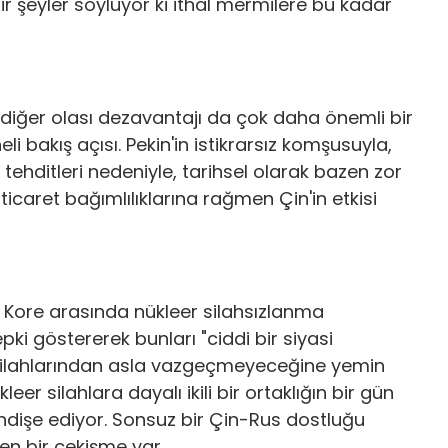
r şeyler söylüyor ki ithal mermilere bu kadar
r diğer olası dezavantajı da çok daha önemli bir
li bakış açısı. Pekin'in istikrarsız komşusuyla,
r tehditleri nedeniyle, tarihsel olarak bazen zor
e ticaret bağımlılıklarına rağmen Çin'in etkisi
 Kore arasında nükleer silahsızlanma
i göstererek bunları "ciddi bir siyasi
 silahlarından asla vazgeçmeyeceğine yemin
leer silahlara dayalı ikili bir ortaklığın bir gün
ndişe ediyor. Sonsuz bir Çin-Rus dostluğu
en bir çekişme var.