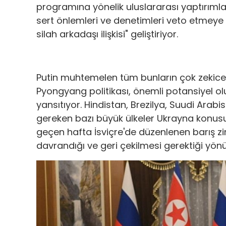
programına yönelik uluslararası yaptırıml
sert önlemleri ve denetimleri veto etmeye b
silah arkadaşı ilişkisi" geliştiriyor.
Putin muhtemelen tüm bunların çok zekic
Pyongyang politikası, önemli potansiyel olu
yansıtıyor. Hindistan, Brezilya, Suudi Arabi
gereken bazı büyük ülkeler Ukrayna konu
geçen hafta İsviçre'de düzenlenen barış zirve
davrandığı ve geri çekilmesi gerektiği yön