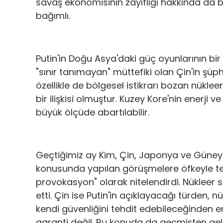
savaş ekonomisinin zayıflığı hakkında da bi
bağımlı.
Putin'in Doğu Asya'daki güç oyunlarının bi
"sınır tanımayan" müttefiki olan Çin'in şüphe
özellikle de bölgesel istikrarı bozan nüklee
bir ilişkisi olmuştur. Kuzey Kore'nin enerji v
büyük ölçüde abartılabilir.
Geçtiğimiz ay Kim, Çin, Japonya ve Güney
konusunda yapılan görüşmelere öfkeyle tepk
provokasyon" olarak nitelendirdi. Nükleer
etti. Çin ise Putin'in açıklayacağı türden, nük
kendi güvenliğini tehdit edebileceğinden e
garanti değil. Bu konuda da geçmişten gel