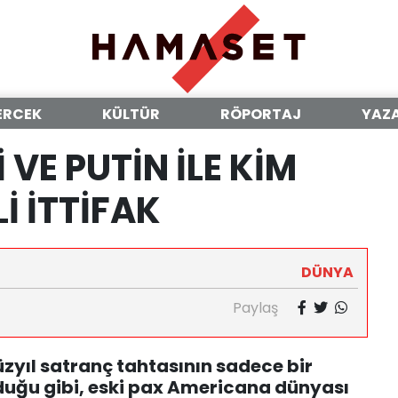
ERCEK
KÜLTÜR
RÖPORTAJ
YAZ
VE PUTİN İLE KİM
İ İTTİFAK
DÜNYA
Paylaş
üzyıl satranç tahtasının sadece bir
duğu gibi, eski pax Americana dünyası