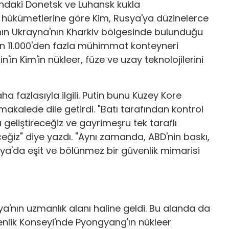
ndaki Donetsk ve Luhansk kukla
e hükümetlerine göre Kim, Rusya'ya düzinelerce
ının Ukrayna'nın Kharkiv bölgesinde bulunduğu
ren 11.000'den fazla mühimmat konteyneri
in'in Kim'in nükleer, füze ve uzay teknolojilerini
ha fazlasıyla ilgili. Putin bunu Kuzey Kore
akalede dile getirdi. "Batı tarafından kontrol
geliştireceğiz ve gayrimeşru tek taraflı
ceğiz" diye yazdı. "Aynı zamanda, ABD'nin baskı,
ya'da eşit ve bölünmez bir güvenlik mimarisi
'nın uzmanlık alanı haline geldi. Bu alanda da
nlik Konseyi'nde Pyongyang'ın nükleer