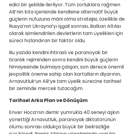
edici bir şekilde ilerliyor. Tüm zorluklara rağmen
AB’nin kıta içerisinde kendisine alternatif büyük
güçlerin nüfuzuna mâni olma stratejisi, özellikle de
Rusya’nın Ukrayna’yı işgali sonrası, Balkan Altılısı
olarak isimlendirilen devletlerin tam üyelikleri için
süreci hızlandıran bir faktör oldu.
Bu yazıda kendini ihtiraslı ve paranoyak bir
tiranlık rejiminden sonra kendini büyük güçlerin
himayesinde bulmaya çalışan, son derece önemli
jeopolitik öneme sahip olan kartalların diyarının,
Arnavutluk’un AB’ye tam üyelik sürecine tarihsel
bir zeminde mercek tutacağım.
Tarihsel Arka Plan ve Dönüşüm
Enver Hoca’nın demir yumrukla 40 seneyi aşkın
yönettiği Arnavutluk, paranoyak diktatörünün
ölümü sonrası oldukça büyük bir belirsizliğe
sürüklendi. Ramiz Alia’nın yönetiminde yeni bir