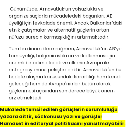
Günümüzde, Arnavutluk’un yolsuzlukla ve
organize suçlarla mücadeledeki başarıları, AB
üyeliği için fevkalade önemli. Ancak Balkanlar’daki
etnik çatışmalar ve alternatif güçlerin artan
nüfuzu, sürecin karmaşıklığını artırmaktadır.
Tüm bu dinamiklere rağmen, Arnavutluk’un AB’ye
tam üyeliği, bölgenin istikrarı ve kalkınması için
önemli bir adım olacak ve ülkenin Avrupa ile
entegrasyonunu pekiştirecektir. Arnavutluk'un bu
hedefe ulaşma konusundaki kararlılığı hem kendi
geleceği hem de Avrupa'nın bir bütün olarak
güçlenmesi açısından son derece büyük önem
arz etmektedi
Makalede temsil edilen görüşlerin sorumluluğu
yazara aittir, söz konusu yazı ve görüşler
Hamaset'in editoryal politikasını yansıtmayabilir.