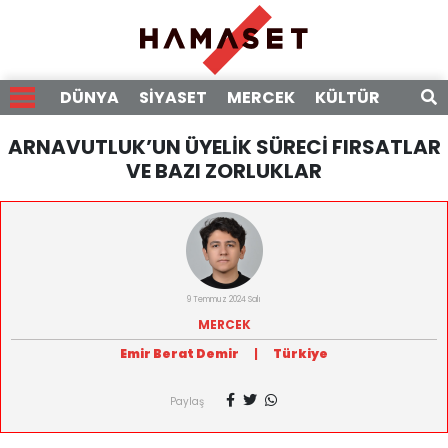
DÜNYA
SİYASET
MERCEK
KÜLTÜR
RÖPO
ARNAVUTLUK’UN ÜYELİK SÜRECİ FIRSATLAR
VE BAZI ZORLUKLAR
9 Temmuz 2024 Salı
MERCEK
Emir Berat Demir
|
Türkiye
Paylaş