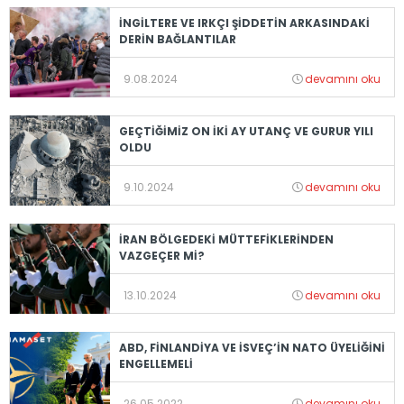
İNGİLTERE VE IRKÇI ŞİDDETİN ARKASINDAKİ
DERİN BAĞLANTILAR
9.08.2024
devamını oku
GEÇTİĞİMİZ ON İKİ AY UTANÇ VE GURUR YILI
OLDU
9.10.2024
devamını oku
İRAN BÖLGEDEKİ MÜTTEFİKLERİNDEN
VAZGEÇER Mİ?
13.10.2024
devamını oku
ABD, FİNLANDİYA VE İSVEÇ’İN NATO ÜYELİĞİNİ
ENGELLEMELİ
26.05.2022
devamını oku