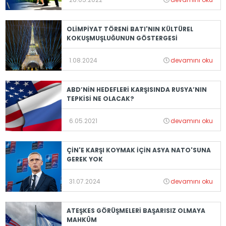
OLİMPİYAT TÖRENİ BATI'NIN KÜLTÜREL
KOKUŞMUŞLUĞUNUN GÖSTERGESİ
1.08.2024
devamını oku
ABD’NİN HEDEFLERİ KARŞISINDA RUSYA’NIN
TEPKİSİ NE OLACAK?
6.05.2021
devamını oku
ÇİN'E KARŞI KOYMAK İÇİN ASYA NATO'SUNA
GEREK YOK
31.07.2024
devamını oku
ATEŞKES GÖRÜŞMELERİ BAŞARISIZ OLMAYA
MAHKÛM