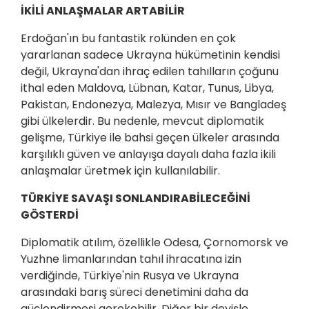
İKİLİ ANLAŞMALAR ARTABİLİR
Erdoğan'ın bu fantastik rolünden en çok
yararlanan sadece Ukrayna hükümetinin kendisi
değil, Ukrayna'dan ihraç edilen tahılların çoğunu
ithal eden Maldova, Lübnan, Katar, Tunus, Libya,
Pakistan, Endonezya, Malezya, Mısır ve Bangladeş
gibi ülkelerdir. Bu nedenle, mevcut diplomatik
gelişme, Türkiye ile bahsi geçen ülkeler arasında
karşılıklı güven ve anlayışa dayalı daha fazla ikili
anlaşmalar üretmek için kullanılabilir.
TÜRKİYE SAVAŞI SONLANDIRABİLECEĞİNİ
GÖSTERDİ
Diplomatik atılım, özellikle Odesa, Çornomorsk ve
Yuzhne limanlarından tahıl ihracatına izin
verdiğinde, Türkiye'nin Rusya ve Ukrayna
arasındaki barış süreci denetimini daha da
güçlendirmesi gerekebilir. Diğer bir deyişle,