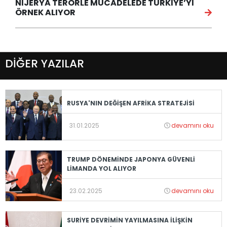
NİJERYA TERÖRLE MÜCADELEDE TÜRKİYE’Yİ
ÖRNEK ALIYOR
DİĞER YAZILAR
RUSYA'NIN DEĞİŞEN AFRİKA STRATEJİSİ
31.01.2025
devamını oku
TRUMP DÖNEMİNDE JAPONYA GÜVENLİ
LİMANDA YOL ALIYOR
23.02.2025
devamını oku
SURİYE DEVRİMİN YAYILMASINA İLİŞKİN