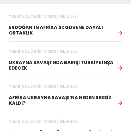
Yusuf Ebubekir Wara | NİJERYA
ERDOĞAN’IN AFRİKA'SI: GÜVENE DAYALI
ORTAKLIK
Yusuf Ebubekir Wara | NİJERYA
UKRAYNA SAVAŞI’NDA BARIŞI TÜRKİYE İNŞA
EDECEK
Yusuf Ebubekir Wara | NİJERYA
AFRİKA UKRAYNA SAVAŞI’NA NEDEN SESSİZ
KALDI?
Yusuf Ebubekir Wara | NİJERYA