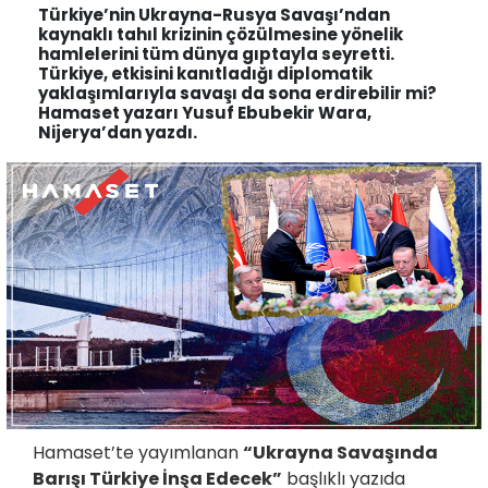
Türkiye’nin Ukrayna-Rusya Savaşı’ndan
kaynaklı tahıl krizinin çözülmesine yönelik
hamlelerini tüm dünya gıptayla seyretti.
Türkiye, etkisini kanıtladığı diplomatik
yaklaşımlarıyla savaşı da sona erdirebilir mi?
Hamaset yazarı Yusuf Ebubekir Wara,
Nijerya’dan yazdı.
Hamaset’te yayımlanan
“
Ukrayna Savaşında
Barışı Türkiye İnşa Edecek
”
başlıklı yazıda