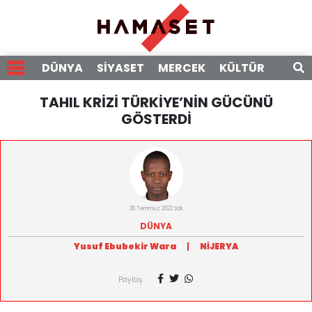
DÜNYA
SİYASET
MERCEK
KÜLTÜR
RÖPO
TAHIL KRİZİ TÜRKİYE’NİN GÜCÜNÜ
GÖSTERDİ
26 Temmuz 2022 Salı
DÜNYA
Yusuf Ebubekir Wara
|
NİJERYA
Paylaş