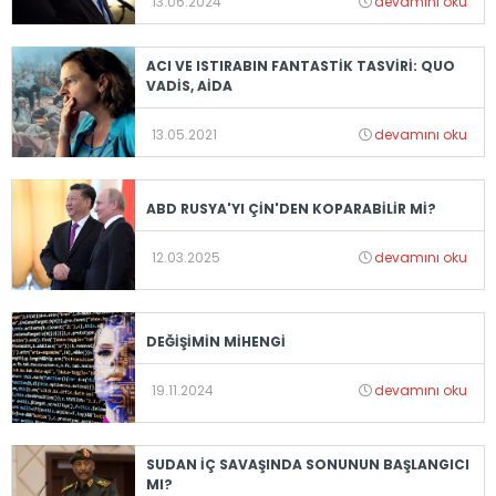
13.06.2024
devamını oku
ACI VE ISTIRABIN FANTASTİK TASVİRİ: QUO
VADİS, AİDA
13.05.2021
devamını oku
ABD RUSYA'YI ÇİN'DEN KOPARABİLİR Mİ?
12.03.2025
devamını oku
DEĞİŞİMİN MİHENGİ
19.11.2024
devamını oku
SUDAN İÇ SAVAŞINDA SONUNUN BAŞLANGICI
MI?