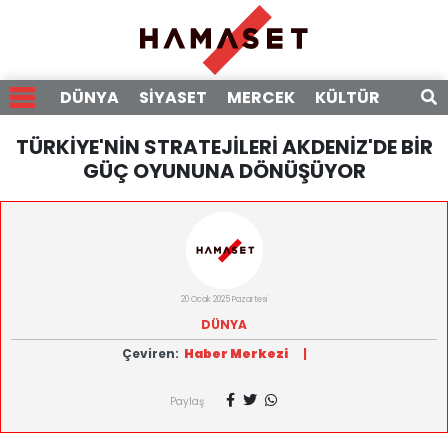
DÜNYA
SİYASET
MERCEK
KÜLTÜR
RÖPO
TÜRKİYE'NİN STRATEJİLERİ AKDENİZ'DE BİR
GÜÇ OYUNUNA DÖNÜŞÜYOR
20 Ocak 2025 Pazartesi
DÜNYA
Çeviren:
Haber Merkezi
|
Paylaş