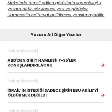
Makalede temsil edilen görüşlerin sorumluluğu
yazara aittir, söz konusu yazı ve görüşler
Hamaset'in editoryal politikasını yansıtmayabilir.
Yazara Ait Diğer Yazılar
Haber Merkezi |
ABD'DEN GİRİT HAMLESİ! F-35'LER
KONUŞLANDIRILACAK
Haber Merkezi |
İSRAİL’İN İSTEDİĞİ SADECE ŞİRİN EBU AKİLE’Yİ
ÖLDÜRMEK DEĞİLDİ
Haber Merkezi |