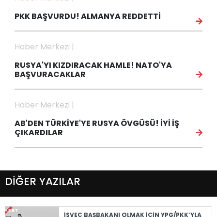
PKK BAŞVURDU! ALMANYA REDDETTİ
Haber Merkezi |
RUSYA'YI KIZDIRACAK HAMLE! NATO'YA
BAŞVURACAKLAR
Haber Merkezi |
AB'DEN TÜRKİYE'YE RUSYA ÖVGÜSÜ! İYİ İŞ
ÇIKARDILAR
DİĞER YAZILAR
İSVEÇ BAŞBAKANI OLMAK İÇİN YPG/PKK’YLA