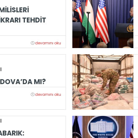
MİLİSLERİ
İKRARI TEHDİT
devamını oku
|
LDOVA’DA MI?
devamını oku
|
ABARIK: