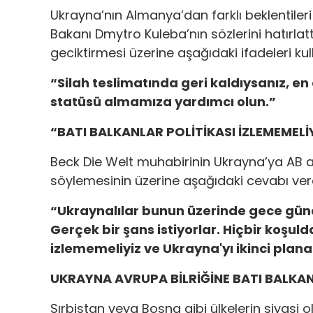
Ukrayna’nın Almanya’dan farklı beklentiler
Bakanı Dmytro Kuleba’nın sözlerini hatırlatt
geciktirmesi üzerine aşağıdaki ifadeleri kul
“Silah teslimatında geri kaldıysanız, en
statüsü almamıza yardımcı olun.”
“BATI BALKANLAR POLİTİKASI İZLEMEMELİ
Beck Die Welt muhabirinin Ukrayna’ya AB ad
söylemesinin üzerine aşağıdaki cevabı ver
“Ukraynalılar bunun üzerinde gece günd
Gerçek bir şans istiyorlar. Hiçbir koşuld
izlememeliyiz ve Ukrayna'yı ikinci plan
UKRAYNA AVRUPA BİLRİĞİNE BATI BALK
Sırbistan veya Bosna gibi ülkelerin siyasi