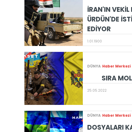
İRAN'IN VEKİL 
ÜRDÜN'DE İST
EDİYOR
1.01.1900
DÜNYA
Haber Merkezi
SIRA MO
25.05.2022
DÜNYA
Haber Merkezi
DOSYALARI K