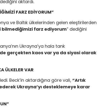
dediğini aktardı.
İĞİMİZİ FARZ EDİYORUM”
ya ve Baltık ülkelerinden gelen eleştirilerden
 bilmediğimizi farz ediyorum
” dediğini
anya’nın Ukrayna’ya hala tank
e gerçekten kaos var ya da siyasi olarak
KA ÜLKELER VAR
di. Beck’in aktardığına göre vali,
“Artık
k ederek Ukrayna’yı desteklemeye karar
LUN”