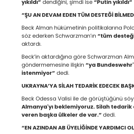
yıkıldı”
dendiğini, şimdi ise
“Putin yıkıldı”
“ŞU AN DEVAM EDEN TÜM DESTEĞİ BİLMED
Beck Alman hükümetinin politikalarına Polon
söz ederken Schwarzman’ın
“tüm desteği
aktardı.
Beck’in aktardığına göre Schwarzman Alm
göndermemesine ilişkin
“ya Bundeswehr'd
istenmiyor”
dedi.
UKRAYNA’YA SİLAH TEDARİK EDECEK BAŞ
Beck Odessa Valisi ile de görüştüğünü söyle
Almanya'yı beklemiyoruz. Silah tedari
veren başka ülkeler de var.”
dedi.
“EN AZINDAN AB ÜYELİĞİNDE YARDIMCI O