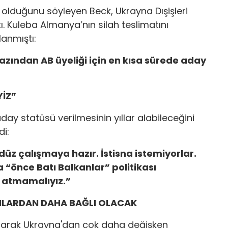
i olduğunu söyleyen Beck, Ukrayna Dışişleri
ı. Kuleba Almanya’nın silah teslimatını
lanmıştı:
 azından AB üyeliği için en kısa sürede aday
YİZ”
ay statüsü verilmesinin yıllar alabileceğini
di:
üz çalışmaya hazır. İstisna istemiyorlar.
a “önce Batı Balkanlar” politikası
a atmamalıyız.”
ANLARDAN DAHA BAĞLI OLACAK
 olarak Ukrayna'dan çok daha değişken