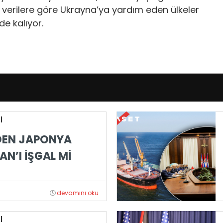
u verilere göre Ukrayna’ya yardım eden ülkeler
e kalıyor.
|
DEN JAPONYA
AN’I İŞGAL Mİ
devamını oku
|