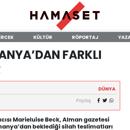
ERCEK
KÜLTÜR
RÖPORTAJ
YAZ
ANYA’DAN FARKLI
R
DÜNYA
Paylaş
kacısı Marieluise Beck, Alman gazetesi
manya’dan beklediği silah teslimatları