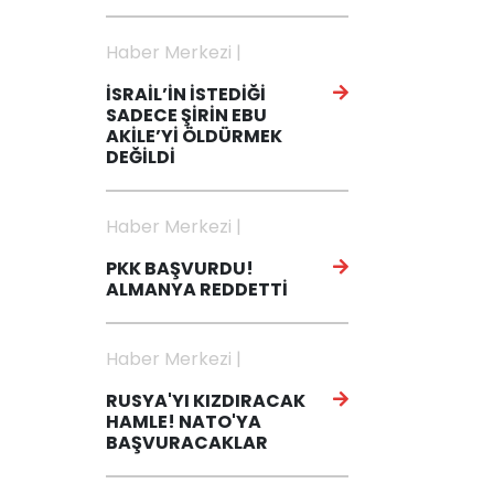
Haber Merkezi |
İSRAİL’İN İSTEDİĞİ
SADECE ŞİRİN EBU
AKİLE’Yİ ÖLDÜRMEK
DEĞİLDİ
Haber Merkezi |
PKK BAŞVURDU!
ALMANYA REDDETTİ
Haber Merkezi |
RUSYA'YI KIZDIRACAK
HAMLE! NATO'YA
BAŞVURACAKLAR