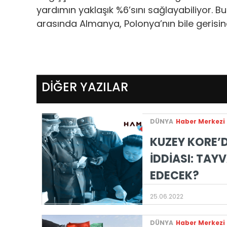
yardımın yaklaşık %6’sını sağlayabiliyor. B
arasında Almanya, Polonya’nın bile gerisind
DİĞER YAZILAR
DÜNYA
Haber Merkezi
KUZEY KORE’
İDDİASI: TAYV
EDECEK?
25.06.2022
DÜNYA
Haber Merkezi