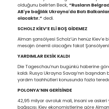
olduğunu belirten Beck,
“Rusların Belgrad
AB'ye bağlılık Ukrayna'da Batı Balkanla
olacaktır.”
dedi.
SCHOLZ KİEV’E ELİ BOŞ GİDEMEZ
Alman şansölyesi Scholz’ün henüz Kiev’e bi
mesajın önemli olacağını fakat Şansölyenin
YARDIMLAR EKSİK KALDI
Die Tageschau’nun bugünkü haberine göre
kaldı. Rusya Ukrayna Savaşı’nın başından 
yardım taahhütleri konusunda fazla teredd
POLONYA’NIN GERİSİNDE
42,95 milyar avroluk mali, insani ve asker
bağışçısı. Kiev ekonomistlerine göre Almany