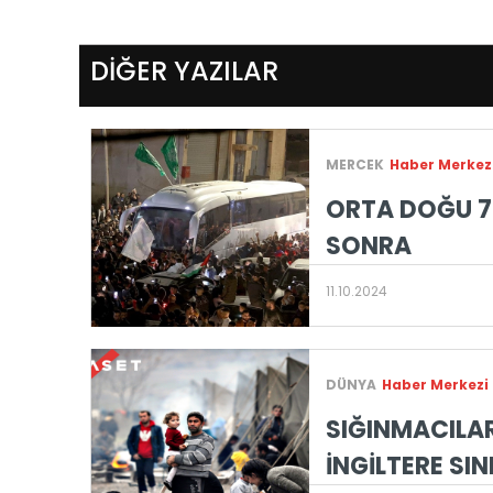
DİĞER YAZILAR
MERCEK
Haber Merkez
ORTA DOĞU 7 
SONRA
11.10.2024
DÜNYA
Haber Merkezi
SIĞINMACILAR
İNGİLTERE SIN