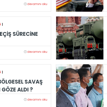
devamını oku
i
|
GEÇİŞ SÜRECİNE
devamını oku
i
|
 BÖLGESEL SAVAŞ
 GÖZE ALDI ?
devamını oku