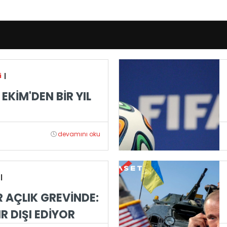
i
|
EKİM'DEN BİR YIL
devamını oku
|
 AÇLIK GREVİNDE:
IR DIŞI EDİYOR