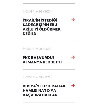
Haber Merkezi |
İSRAİL’İN İSTEDİĞİ
SADECE ŞİRİN EBU
AKİLE’Yİ ÖLDÜRMEK
DEĞİLDİ
Haber Merkezi |
PKK BAŞVURDU!
ALMANYA REDDETTİ
Haber Merkezi |
RUSYA'YI KIZDIRACAK
HAMLE! NATO'YA
BAŞVURACAKLAR