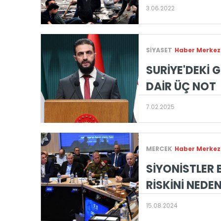
3.06.2022
SİYASET
Haber Merkez
SURİYE'DEKİ 
DAİR ÜÇ NOT
7.02.2025
MERCEK
Haber Merkez
SİYONİSTLER
RİSKİNİ NEDEN
15.08.2024