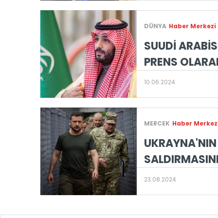
DÜNYA
Haber Merkezi
SUUDİ ARABİS
PRENS OLARA
10.06.2024
MERCEK
Haber Merkez
UKRAYNA'NIN 
SALDIRMASINI
23.08.2024