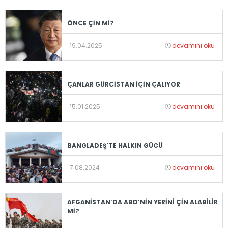
ÖNCE ÇİN Mİ?
19.04.2025
devamını oku
ÇANLAR GÜRCİSTAN İÇİN ÇALIYOR
15.01.2025
devamını oku
BANGLADEŞ'TE HALKIN GÜCÜ
7.08.2024
devamını oku
AFGANİSTAN’DA ABD’NİN YERİNİ ÇİN ALABİLİR
Mİ?