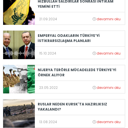
HİZBULLAH SALDIRILAR SONRASI İNTİKAM
YEMİNİ ETTİ
21.09.2024
devamını oku
EMPERYAL ODAKLARIN TÜRKİYE’Yİ
İSTİKRARSIZLAŞMA PLANLARI
15.10.2024
devamını oku
NİJERYA TERÖRLE MÜCADELEDE TÜRKİYE’Yİ
ÖRNEK ALIYOR
23.05.2022
devamını oku
RUSLAR NEDEN KURSK'TA HAZIRLIKSIZ
YAKALANDI?
13.08.2024
devamını oku