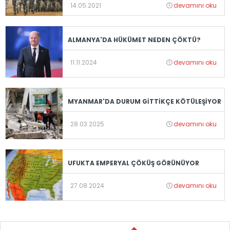
14.05.2021
devamını oku
ALMANYA'DA HÜKÜMET NEDEN ÇÖKTÜ?
11.11.2024
devamını oku
MYANMAR'DA DURUM GİTTİKÇE KÖTÜLEŞİYOR
28.03.2025
devamını oku
UFUKTA EMPERYAL ÇÖKÜŞ GÖRÜNÜYOR
27.08.2024
devamını oku