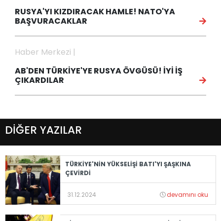
RUSYA'YI KIZDIRACAK HAMLE! NATO'YA
BAŞVURACAKLAR
Haber Merkezi |
AB'DEN TÜRKİYE'YE RUSYA ÖVGÜSÜ! İYİ İŞ
ÇIKARDILAR
DİĞER YAZILAR
TÜRKİYE'NİN YÜKSELİŞİ BATI'YI ŞAŞKINA
ÇEVİRDİ
31.12.2024
devamını oku