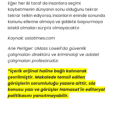
Eğer her iki taraf da insanlara seçimi
kaybetmenin dünyanın sonu olduğunu tekrar
tekrar telkin ediyorsa, insanların eninde sonunda
kanunu ellerine almaya ve şiddete başvurmaya
istekli olmaları sürpriz olmayacaktır.
Kaynak: asiatimes.com
Arie Perliger: UMass Lowell'da güvenlik
çalışmaları direktörü ve kriminoloji ve adalet
çalışmaları profesörüdür.
*İçerik orijinal haline bağlı kalınarak
çevrilmiştir. Makalede temsil edilen
görüşlerin sorumluluğu yazara aittir, söz
konusu yazı ve görüşler Hamaset'in editoryal
politikasını yansıtmayabilir.