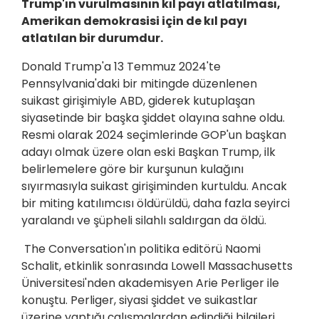
Trump'ın vurulmasının kıl payı atlatılması,
Amerikan demokrasisi için de kıl payı
atlatılan bir durumdur.
Donald Trump'a 13 Temmuz 2024'te
Pennsylvania'daki bir mitingde düzenlenen
suikast girişimiyle ABD, giderek kutuplaşan
siyasetinde bir başka şiddet olayına sahne oldu.
Resmi olarak 2024 seçimlerinde GOP'un başkan
adayı olmak üzere olan eski Başkan Trump, ilk
belirlemelere göre bir kurşunun kulağını
sıyırmasıyla suikast girişiminden kurtuldu. Ancak
bir miting katılımcısı öldürüldü, daha fazla seyirci
yaralandı ve şüpheli silahlı saldırgan da öldü.
The Conversation'ın politika editörü Naomi
Schalit, etkinlik sonrasında Lowell Massachusetts
Üniversitesi'nden akademisyen Arie Perliger ile
konuştu. Perliger, siyasi şiddet ve suikastlar
üzerine yaptığı çalışmalardan edindiği bilgileri