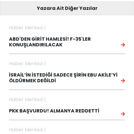
Yazara Ait Diğer Yazılar
Haber Merkezi |
ABD'DEN GİRİT HAMLESİ! F-35'LER
KONUŞLANDIRILACAK
Haber Merkezi |
İSRAİL’İN İSTEDİĞİ SADECE ŞİRİN EBU AKİLE’Yİ
ÖLDÜRMEK DEĞİLDİ
Haber Merkezi |
PKK BAŞVURDU! ALMANYA REDDETTİ
Haber Merkezi |