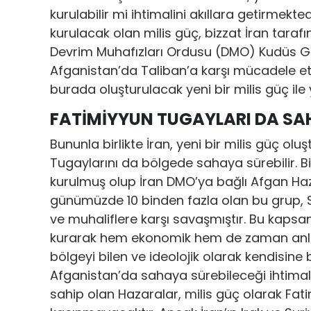
kurulabilir mi ihtimalini akıllara getirmekted
kurulacak olan milis güç, bizzat İran tarafın
Devrim Muhafızları Ordusu (DMO) Kudüs Güc
Afganistan’da Taliban’a karşı mücadele et
burada oluşturulacak yeni bir milis güç ile
FATİMİYYUN TUGAYLARI DA SA
Bununla birlikte İran, yeni bir milis güç o
Tugaylarını da bölgede sahaya sürebilir. Bi
kurulmuş olup İran DMO’ya bağlı Afgan Haza
günümüzde 10 binden fazla olan bu grup, S
ve muhaliflere karşı savaşmıştır. Bu kapsa
kurarak hem ekonomik hem de zaman anla
bölgeyi bilen ve ideolojik olarak kendisine
Afganistan’da sahaya sürebileceği ihtimali
sahip olan Hazaralar, milis güç olarak Fa