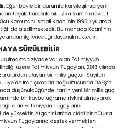
ir. Eğer böyle bir durumla karşılaşılırsa yeni
dan teşkilatlandırılabilir. Zira İran’ın mevcut
ü Komutanı İsmail Kaani’nin 1990’lı yıllarda
tiği iddia edilmektedir. Bu manada Kaani’nin
 yakından ilgileneceği düşünülmektedir.
HAYA SÜRÜLEBİLİR
luşturulmaktan ziyade var olan Fatimiyyun
lindiği üzere Fatimiyyun Tugayları, 2013 yılında
ralardan oluşan bir milis güçtür. Sayıları
uriye’de İran çıkarları doğrultusunda DAEŞ’e
mda düşünüldüğünde İran’ın yeni bir milis güç
mında bir kayba uğrama riskini almayarak
 bağlı olan Fatimiyyun Tugaylarını
 de yüksektir. Afganistan’da ciddi bir nüfusa
timiyyun Tugaylarına destek vermekten