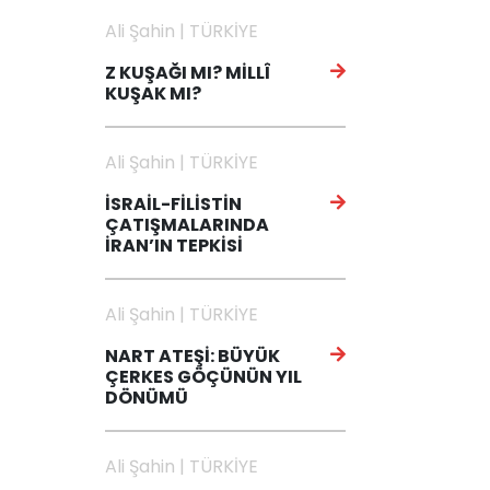
Ali Şahin | TÜRKİYE
Z KUŞAĞI MI? MİLLÎ
KUŞAK MI?
Ali Şahin | TÜRKİYE
İSRAİL-FİLİSTİN
ÇATIŞMALARINDA
İRAN’IN TEPKİSİ
Ali Şahin | TÜRKİYE
NART ATEŞİ: BÜYÜK
ÇERKES GÖÇÜNÜN YIL
DÖNÜMÜ
Ali Şahin | TÜRKİYE