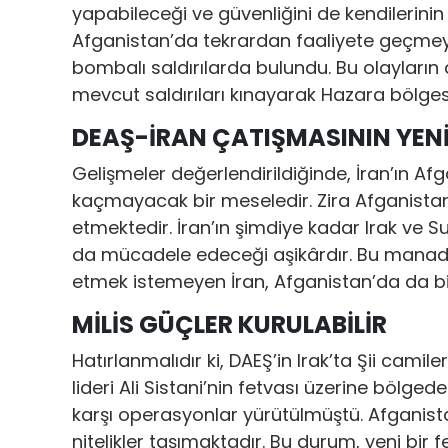
yapabileceği ve güvenliğini de kendilerinin
Afganistan’da tekrardan faaliyete geçmeye 
bombalı saldırılarda bulundu. Bu olayların 
mevcut saldırıları kınayarak Hazara bölgesi
DEAŞ-İRAN ÇATIŞMASININ YEN
Gelişmeler değerlendirildiğinde, İran’ın A
kaçmayacak bir meseledir. Zira Afganistan
etmektedir. İran’ın şimdiye kadar Irak ve S
da mücadele edeceği aşikârdır. Bu manada 
etmek istemeyen İran, Afganistan’da da birt
MİLİS GÜÇLER KURULABİLİR
Hatırlanmalıdır ki, DAEŞ’in Irak’ta Şii camil
lideri Ali Sistani’nin fetvası üzerine bölge
karşı operasyonlar yürütülmüştü. Afganistan
nitelikler taşımaktadır. Bu durum, yeni bir 