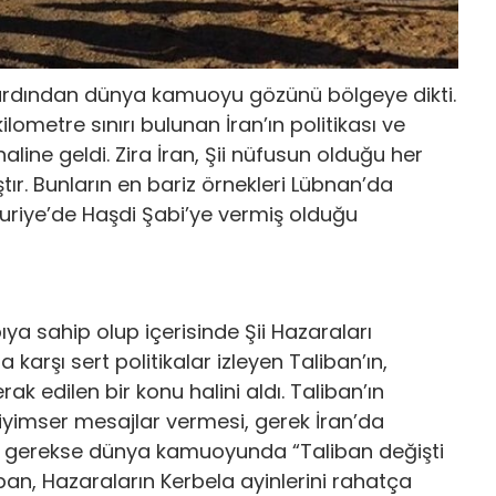
 ardından dünya kamuoyu gözünü bölgeye dikti.
ometre sınırı bulunan İran’ın politikası ve
ine geldi. Zira İran, Şii nüfusun olduğu her
tır. Bunların en bariz örnekleri Lübnan’da
Suriye’de Haşdi Şabi’ye vermiş olduğu
ıya sahip olup içerisinde Şii Hazaraları
arşı sert politikalar izleyen Taliban’ın,
ak edilen bir konu halini aldı. Taliban’ın
e iyimser mesajlar vermesi, gerek İran’da
 gerekse dünya kamuoyunda “Taliban değişti
ban, Hazaraların Kerbela ayinlerini rahatça