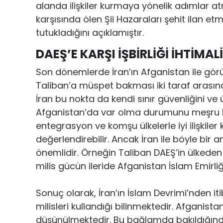
alanda ilişkiler kurmaya yönelik adımlar atmı
karşısında ölen Şii Hazaraları şehit ilan etmiş
tutukladığını açıklamıştır.
DAEŞ’E KARŞI İŞBİRLİĞİ İHTİMALİ
Son dönemlerde İran’ın Afganistan ile gör
Taliban’a müspet bakması iki taraf arasında 
İran bu nokta da kendi sınır güvenliğini ve 
Afganistan’da var olma durumunu meşru hal
entegrasyon ve komşu ülkelerle iyi ilişkile
değerlendirebilir. Ancak İran ile böyle bir
önemlidir. Örneğin Taliban DAEŞ’in ülkeden
milis gücün ileride Afganistan İslam Emirliği
Sonuç olarak, İran’ın İslam Devrimi’nden iti
milisleri kullandığı bilinmektedir. Afganist
düşünülmektedir. Bu bağlamda bakıldığında