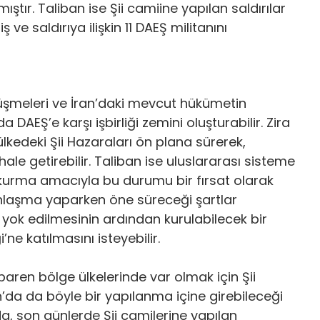
ştır. Taliban ise Şii camiine yapılan saldırılar
 ve saldırıya ilişkin 11 DAEŞ militanını
üşmeleri ve İran’daki mevcut hükümetin
DAEŞ’e karşı işbirliği zemini oluşturabilir. Zira
ülkedeki Şii Hazaraları ön plana sürerek,
e getirebilir. Taliban ise uluslararası sisteme
r kurma amacıyla bu durumu bir fırsat olarak
 anlaşma yaparken öne süreceği şartlar
 yok edilmesinin ardından kurulabilecek bir
’ne katılmasını isteyebilir.
baren bölge ülkelerinde var olmak için Şii
an’da da böyle bir yapılanma içine girebileceği
, son günlerde Şii camilerine yapılan