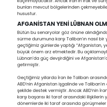
kaçınmayacaktır. Ancak İran’ın Irak ve Su
bunları mevcut bölgelerinden çekmeyebile
husustur.
AFGANİSTAN YENİ LÜBNAN OL
Bütün bu senaryolar göz önüne alındığında
sürme durumuna karşı Taliban’ın nasıl bir 
geçtiğimiz günlerde yaptığı “Afganistan,
büyük önem arz etmektedir. Bu açıklamayla b
Lübnan’da güç devşirdiğini ve Afganistan
getirmiştir.
Geçtiğimiz yıllarda İran ile Taliban arasındak
ABD’nin Afganistan işgalinde ve Taliban’ın 
şekilde destek vermiştir. Ancak ABD’nin İra
karşı başarısı iki taraf arasındaki ilişkil
dönemlerde iki taraf arasında görüşmeler 