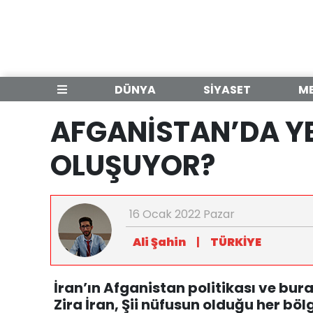
DÜNYA
SİYASET
M
AFGANİSTAN’DA YE
OLUŞUYOR?
16 Ocak 2022 Pazar
Ali Şahin
|
TÜRKİYE
İran’ın Afganistan politikası ve bu
Zira İran, Şii nüfusun olduğu her bö