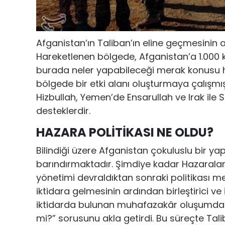
Afganistan’ın Taliban’ın eline geçmesinin
Hareketlenen bölgede, Afganistan’a 1.000 kil
burada neler yapabileceği merak konusu hal
bölgede bir etki alanı oluşturmaya çalışmış
Hizbullah, Yemen’de Ensarullah ve Irak ile 
desteklerdir.
HAZARA POLİTİKASI NE OLDU?
Bilindiği üzere Afganistan çokuluslu bir yap
barındırmaktadır. Şimdiye kadar Hazaralara k
yönetimi devraldıktan sonraki politikası mer
iktidara gelmesinin ardından birleştirici v
iktidarda bulunan muhafazakâr oluşumda
mi?” sorusunu akla getirdi. Bu süreçte Tali