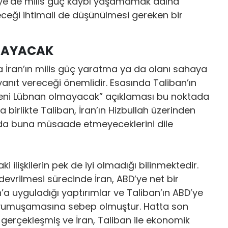
riye’de milis güç kaybı yaşamamak adına
ceği ihtimali de düşünülmesi gereken bir
MAYACAK
 İran’ın milis güç yaratma ya da olanı sahaya
yanıt vereceği önemlidir. Esasında Taliban’ın
 yeni Lübnan olmayacak” açıklaması bu noktada
irlikte Taliban, İran’ın Hizbullah üzerinden
’da buna müsaade etmeyeceklerini dile
i ilişkilerin pek de iyi olmadığı bilinmektedir.
devrilmesi sürecinde İran, ABD’ye net bir
n’a uyguladığı yaptırımlar ve Taliban’ın ABD’ye
erin yumuşamasına sebep olmuştur. Hatta son
gerçekleşmiş ve İran, Taliban ile ekonomik