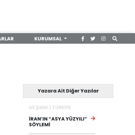
ARLAR
KURUMSAL
Yazara Ait Diğer Yazılar
Ali Şahin | TÜRKİYE
İRAN’IN “ASYA YÜZYILI”
SÖYLEMİ