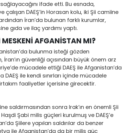
 sağlayacağını ifade etti. Bu esnada,
çalışan DAEŞ’in Horasan kolu, iki Şii camiine
ardından İran’da bulunan farklı kurumlar,
ne gıda ve ilaç yardımı yaptı.
İ MESKENİ AFGANİSTAN MI?
fganistan’da bulunma isteği gözden
, İran’ın güvenliği açısından büyük önem arz
uriye’de mücadele ettiği DAEŞ ile Afganistan’da
DAEŞ ile kendi sınırları içinde mücadele
akım faaliyetler içerisine girecektir.
erine saldırmasından sonra Irak’ın en önemli Şii
de Haşdi Şabi milis güçleri kurulmuş ve DAEŞ’e
’da Şiilere yapılan saldırılar da benzer
fetva ile Afganistan’da da bir milis güç