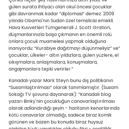
gülen surata ihtiyacı olan okul öncesi çocuklar
gibi davranmak kadar “diplomasi” demez. 2009
yılında Obama'nın Sudan özel temsilcisi emekli
Hava Kuvvetleri Tümgenerali J. Scott Gration,
düşmanlarınızla başa çıkmanın en önemli rolü
onlara çocuk muamelesi yapmak olduğuna
inanıyordu: “Kurabiye dağıtmayı düşünmeliyiz” ve”
çocuklar, ülkeler- altın yıldızlara, gülen yüzlere, el
sıkışmalara, anlaşmalara, konuşmalara,
angajmanlara tepki verirler.”
Kanadalı yazar Mark Steyn bunu dış politikanın
“Susamlaştırılması” olarak tanımlamıştır. (Susam
Sokağı TV şovuna dayanarak): “Kanadalı blog
yazarı Binky'nin çocukluğun canavarlaştırılması
olarak adlandırdığı şeyin - haritanın kenarlarında
kötü canavarlar olmadığı, sadece biraz komik
görünen ve bazen bu konuda biraz huysuz
olabilen tüylü yaratıklar olduğu fikri - çeşitliliği