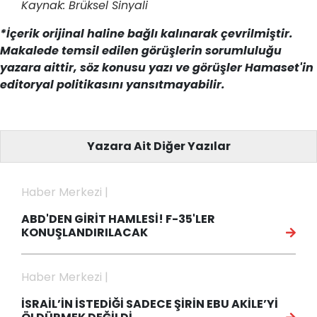
Kaynak: Brüksel Sinyali
*İçerik orijinal haline bağlı kalınarak çevrilmiştir.
Makalede temsil edilen görüşlerin sorumluluğu
yazara aittir, söz konusu yazı ve görüşler Hamaset'in
editoryal politikasını yansıtmayabilir.
Yazara Ait Diğer Yazılar
Haber Merkezi |
ABD'DEN GİRİT HAMLESİ! F-35'LER
KONUŞLANDIRILACAK
Haber Merkezi |
İSRAİL’İN İSTEDİĞİ SADECE ŞİRİN EBU AKİLE’Yİ