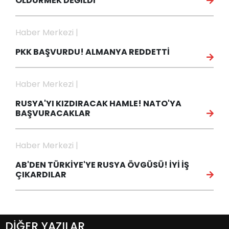
ÖLDÜRMEK DEĞİLDİ
Haber Merkezi |
PKK BAŞVURDU! ALMANYA REDDETTİ
Haber Merkezi |
RUSYA'YI KIZDIRACAK HAMLE! NATO'YA
BAŞVURACAKLAR
Haber Merkezi |
AB'DEN TÜRKİYE'YE RUSYA ÖVGÜSÜ! İYİ İŞ
ÇIKARDILAR
DİĞER YAZILAR