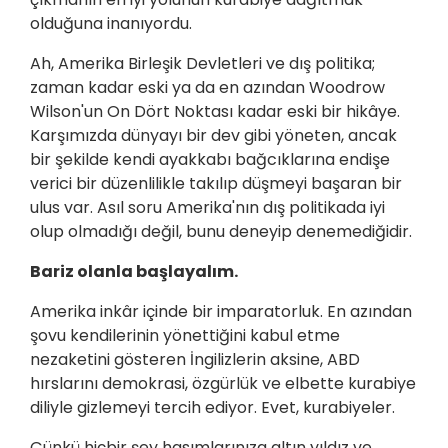
olduğuna inanıyordu.
Ah, Amerika Birleşik Devletleri ve dış politika;
zaman kadar eski ya da en azından Woodrow
Wilson'un On Dört Noktası kadar eski bir hikâye.
Karşımızda dünyayı bir dev gibi yöneten, ancak
bir şekilde kendi ayakkabı bağcıklarına endişe
verici bir düzenlilikle takılıp düşmeyi başaran bir
ulus var. Asıl soru Amerika'nın dış politikada iyi
olup olmadığı değil, bunu deneyip denemediğidir.
Bariz olanla başlayalım.
Amerika inkâr içinde bir imparatorluk. En azından
şovu kendilerinin yönettiğini kabul etme
nezaketini gösteren İngilizlerin aksine, ABD
hırslarını demokrasi, özgürlük ve elbette kurabiye
diliyle gizlemeyi tercih ediyor. Evet, kurabiyeler.
Çünkü hiçbir şey hasımlarınıza altın yıldız ve