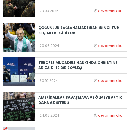
23.03.2025
devamını oku
ÇOĞUNLUK SAĞLANAMADI İRAN İKİNCİ TUR
SEÇİMLERE GİDİYOR
29.06.2024
devamını oku
TERÖRLE MÜCADELE HAKKINDA CHRİSTİNE
ABİZAİD İLE BİR SÖYLEŞİ
30.10.2024
devamını oku
AMERİKALILAR SAVAŞMAYA VE ÖLMEYE ARTIK
DAHA AZ İSTEKLİ
24.08.2024
devamını oku