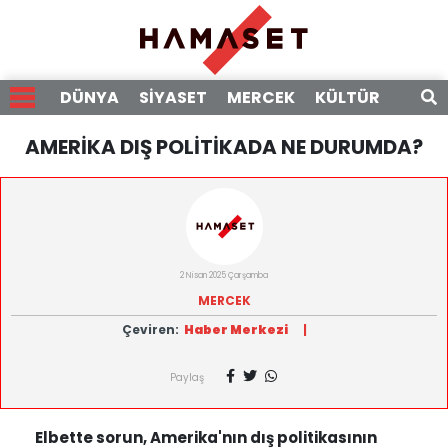
DÜNYA
SİYASET
MERCEK
KÜLTÜR
RÖPO
AMERİKA DIŞ POLİTİKADA NE DURUMDA?
2 Nisan 2025 Çarşamba
MERCEK
Çeviren:
Haber Merkezi
|
Paylaş
Elbette sorun, Amerika'nın dış politikasının