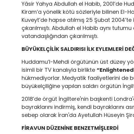
Yâsir Yahya Abdullah el Habib, 2001’de H
Kiram’a yönelik kötü sözleriyle bilinen El-
Kuveyt’de hapse atılmış 25 Şubat 2004’te is
çıkarılmıştı. Abdullah el Habib aynı tutumu
vatandaşlığından çıkarılmıştı.
BÜYÜKELÇİLİK SALDIRISI İLK EYLEMLERİ DE
Huddamu’l-Mehdi örgütünün üst düzey yönet
isimli bir TV kanalıyla birlikte
“Enlightene
hükmediyorlar. Medyatik faaliyetlerini de 
büyükelçiliğine yapılan saldırı örgütün İngilt
2018’de örgüt İngiltere'nin başkenti Londra'
bayraklarını indirmiş, kendi bayraklarını
sebep olarak İran'da Ayetullah Hüseyin Şira
FİRAVUN DÜZENİNE BENZETMİŞLERDİ