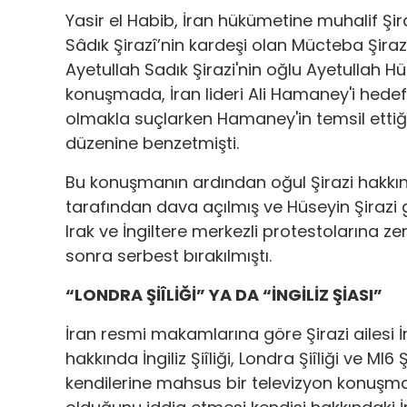
Yasir el Habib, İran hükümetine muhalif Şirazi
Sâdık Şirazî’nin kardeşi olan Mücteba Şirazî
Ayetullah Sadık Şirazi'nin oğlu Ayetullah Hü
konuşmada, İran lideri Ali Hamaney'i hedef
olmakla suçlarken Hamaney'in temsil ettiği
düzenine benzetmişti.
Bu konuşmanın ardından oğul Şirazi hakkı
tarafından dava açılmış ve Hüseyin Şirazi göz
Irak ve İngiltere merkezli protestolarına ze
sonra serbest bırakılmıştı.
“LONDRA ŞİÎLİĞİ” YA DA “İNGİLİZ ŞİASI”
İran resmi makamlarına göre Şirazi ailesi İng
hakkında İngiliz Şiîliği, Londra Şiîliği ve MI6 
kendilerine mahsus bir televizyon konuşması