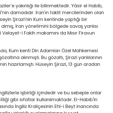
ler’e yakınlığı ile bilinmektedir. Yâsir el Habib,
’nin damadıdır. İran'ın taklit mercilerinden olan
seyin Şirazi’nin Kum kentinde yaptığı bir
 almış, İran yönetimini bölgede savaş yanlısı
 Velayet-i Fakih makamını da Mısır Firavun
nda, Kum kenti Din Adamları Özel Mahkemesi
altına alınmıştı. Bu gözaltı, Şirazi yanlılarının
min hazırlamıştı. Hüseyin Şirazi, 13 gün aradan
ilizlerle işbirliği içindedir ve bu sebeple onlar
Şiîliği gibi sıfatlar kullanılmaktadır. El-Habib'in
nda İngiliz Kraliçesinin Ehl-i Beyt inancında