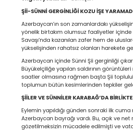
Şİİ-SÜNNİ GERGİNLİĞİ KOZU İŞE YARAMAD
Azerbaycan’ın son zamanlardakı yükselişi
yönelik birtakım olumsuz faaliyetler içinde
Savaşı’nda kazanılan zafer hem de uluslar
yükselişinden rahatsız olanları harekete geç
Azerbaycan içinde Sünni Şii gerginliği çı
Büyükelçiliğe yapılan saldırının görüntül
saatler olmasına rağmen başta Şii topluluk
toplumun bütün kesimlerinden tepkiler geld
ŞİİLER VE SÜNNİLER KARABAĞ’DA BİRLİKT
Eylemin yapıldığı günden sonraki ilk cuma 
Azerbaycan bayrağı vardı. Bu, açık ve net 
gözetilmeksizin mücadele edilmişti ve vat