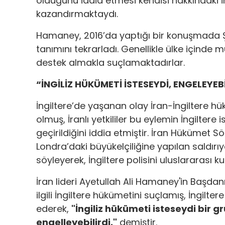
olduğunu iddia etmesi kendisi hakkındaki İn
kazandırmaktaydı.
Hamaney, 2016’da yaptığı bir konuşmada Şi
tanımını tekrarladı. Genellikle ülke içinde m
destek almakla suçlamaktadırlar.
“İNGİLİZ HÜKÜMETİ İSTESEYDİ, ENGELEYEBİ
İngiltere’de yaşanan olay İran-İngiltere h
olmuş, İranlı yetkililer bu eylemin İngiltere 
geçirildiğini iddia etmiştir. İran Hükümet
Londra’daki büyükelçiliğine yapılan saldırı
söyleyerek, İngiltere polisini uluslararası 
İran lideri Ayetullah Ali Hamaney'in Başdanı
ilgili İngiltere hükümetini suçlamış, İngil
ederek,
"İngiliz hükümeti isteseydi bir g
engelleyebilirdi."
demiştir.