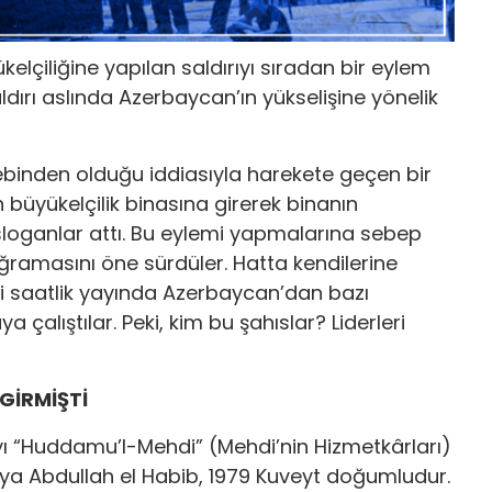
çiliğine yapılan saldırıyı sıradan bir eylem
ldırı aslında Azerbaycan’ın yükselişine yönelik
ebinden olduğu iddiasıyla harekete geçen bir
 büyükelçilik binasına girerek binanın
sloganlar attı. Bu eylemi yapmalarına sebep
ğramasını öne sürdüler. Hatta kendilerine
ki saatlik yayında Azerbaycan’dan bazı
çalıştılar. Peki, kim bu şahıslar? Liderleri
GİRMİŞTİ
yı “Huddamu’l-Mehdi” (Mehdi’nin Hizmetkârları)
ahya Abdullah el Habib, 1979 Kuveyt doğumludur.