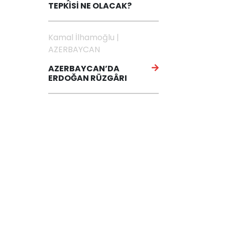
TEPKİSİ NE OLACAK?
Kamal İlhamoğlu |
AZERBAYCAN
AZERBAYCAN’DA
ERDOĞAN RÜZGÂRI