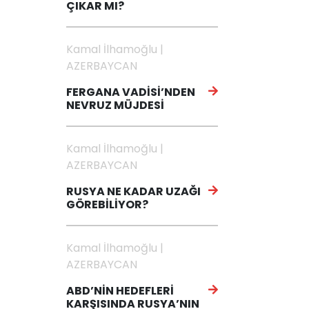
ÇIKAR MI?
Kamal İlhamoğlu |
AZERBAYCAN
FERGANA VADİSİ’NDEN
NEVRUZ MÜJDESİ
Kamal İlhamoğlu |
AZERBAYCAN
RUSYA NE KADAR UZAĞI
GÖREBİLİYOR?
Kamal İlhamoğlu |
AZERBAYCAN
ABD’NİN HEDEFLERİ
KARŞISINDA RUSYA’NIN