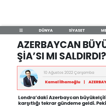
DÜNYA
SİYASET
M
AZERBAYCAN BÜYÜK
ŞİA’SI MI SALDIRDI?
10 Ağustos 2022 Çarşamba
Kamal İlhamoğlu
|
AZERBA
Londra’daki Azerbaycan büyükelçiliğ
karşıtlığı tekrar gündeme geldi. Pek