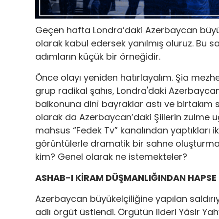
Geçen hafta Londra’daki Azerbaycan büyükel
olarak kabul edersek yanılmış oluruz. Bu sa
adımların küçük bir örneğidir.
Önce olayı yeniden hatırlayalım. Şia mezh
grup radikal şahıs, Londra'daki Azerbaycan
balkonuna dinî bayraklar astı ve birtakım 
olarak da Azerbaycan’daki Şiilerin zulme u
mahsus “Fedek Tv” kanalından yaptıkları i
görüntülerle dramatik bir sahne oluşturmaya 
kim? Genel olarak ne istemekteler?
ASHAB-I KİRAM DÜŞMANLIĞINDAN HAPSE 
Azerbaycan büyükelçiliğine yapılan saldırı
adlı örgüt üstlendi. Örgütün lideri Yâsir Y