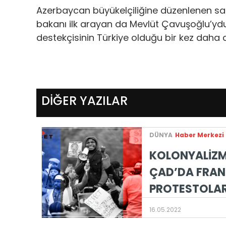
Azerbaycan büyükelçiliğine düzenlenen sa
bakanı ilk arayan da Mevlüt Çavuşoğlu’yd
destekçisinin Türkiye olduğu bir kez daha a
DİĞER YAZILAR
DÜNYA
Haber Merkezi
KOLONYALİZM
ÇAD’DA FRAN
PROTESTOLA
16.05.2022