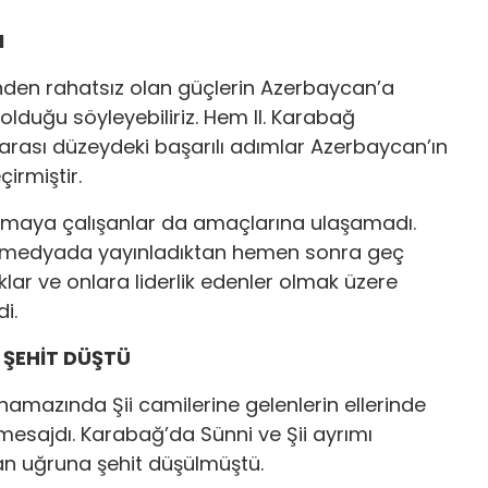
I
nden rahatsız olan güçlerin Azerbaycan’a
 olduğu söyleyebiliriz. Hem II. Karabağ
arası düzeydeki başarılı adımlar Azerbaycan’ın
irmiştir.
karmaya çalışanlar da amaçlarına ulaşamadı.
eri medyada yayınladıktan hemen sonra geç
lar ve onlara liderlik edenler olmak üzere
i.
E ŞEHİT DÜŞTÜ
namazında Şii camilerine gelenlerin ellerinde
mesajdı. Karabağ’da Sünni ve Şii ayrımı
an uğruna şehit düşülmüştü.