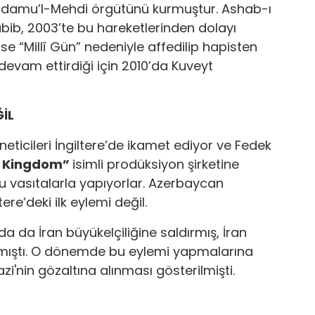
uddamu’l-Mehdi örgütünü kurmuştur. Ashab-ı
Habib, 2003’te bu hareketlerinden dolayı
e “Millî Gün” nedeniyle affedilip hapisten
 devam ettirdiği için 2010’da Kuveyt
ĞİL
icileri İngiltere’de ikamet ediyor ve Fedek
d Kingdom”
isimli prodüksiyon şirketine
bu vasıtalarla yapıyorlar. Azerbaycan
ere’deki ilk eylemi değil.
da da İran büyükelçiliğine saldırmış, İran
 asmıştı. O dönemde bu eylemi yapmalarına
zi'nin gözaltına alınması gösterilmişti.