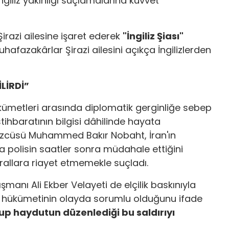
giliz yakınlığı suçlamalarına kuvvet
razi ailesine işaret ederek
"İngiliz Şiası"
uhafazakârlar Şirazi ailesini açıkça İngilizlerden
LİRDİ”
ükümetleri arasında diplomatik gerginliğe sebep
istihbaratının bilgisi dâhilinde hayata
 Sözcüsü Muhammed Bakır Nobaht, İran'ın
ya polisin saatler sonra müdahale ettiğini
kurallara riayet etmemekle suçladı.
şmanı Ali Ekber Velayeti de elçilik baskınıyla
tere hükümetinin olayda sorumlu olduğunu ifade
rup haydutun düzenlediği bu saldırıyı