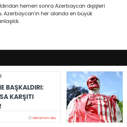
ldırıdan hemen sonra Azerbaycan dışişleri
u. Azerbaycan’ın her alanda en büyük
nlaşıldı.
|
E BAŞKALDIRI:
SA KARŞITI
R
devamını oku