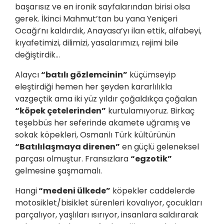
başarısız ve en ironik sayfalarından birisi olsa
gerek. İkinci Mahmut’tan bu yana Yeniçeri
Ocağı’nı kaldırdık, Anayasa’yı ilan ettik, alfabeyi,
kıyafetimizi, dilimizi, yasalarımızı, rejimi bile
değiştirdik…
Alaycı
“batılı gözlemcinin”
küçümseyip
eleştirdiği hemen her şeyden kararlılıkla
vazgeçtik ama iki yüz yıldır çoğaldıkça çoğalan
“köpek çetelerinden”
kurtulamıyoruz. Birkaç
teşebbüs her seferinde akamete uğramış ve
sokak köpekleri, Osmanlı Türk kültürünün
“Batılılaşmaya direnen”
en güçlü geleneksel
parçası olmuştur. Fransızlara
“egzotik”
gelmesine şaşmamalı.
Hangi
“medeni ülkede”
köpekler caddelerde
motosiklet/bisiklet sürenleri kovalıyor, çocukları
parçalıyor, yaşlıları ısırıyor, insanlara saldırarak