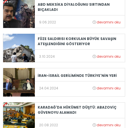
ABD MEKSİKA DİYALOĞUNU SIRTINDAN
BIÇAKLADI
9.06.2022
devamını oku
FÜZE SALDIRISI KORKULAN BÜYÜK SAVAŞIN
ATEŞLENDİĞİNİ GÖSTERİYOR
3.10.2024
devamını oku
İRAN-İSRAİL GERİLİMİNDE TÜRKİYE'NİN YERİ
24.04.2024
devamını oku
KARADAĞ'DA HÜKÜMET DÜŞTÜ: ABAZOVİÇ
GÜVENOYU ALAMADI
20.08.2022
devamını oku