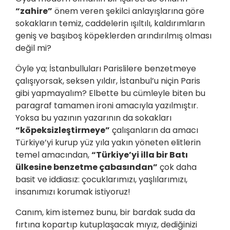
“zahire”
önem veren şekilci anlayışlarına göre
sokakların temiz, caddelerin ışıltılı, kaldırımların
geniş ve başıboş köpeklerden arındırılmış olması
değil mi?
Öyle ya; İstanbulluları Parislilere benzetmeye
çalışıyorsak, seksen yıldır, İstanbul’u niçin Paris
gibi yapmayalım? Elbette bu cümleyle biten bu
paragraf tamamen ironi amacıyla yazılmıştır.
Yoksa bu yazının yazarının da sokakları
“köpeksizleştirmeye”
çalışanların da amacı
Türkiye’yi kurup yüz yıla yakın yöneten elitlerin
temel amacından,
“Türkiye’yi illa bir Batı
ülkesine benzetme çabasından”
çok daha
basit ve iddiasız: çocuklarımızı, yaşlılarımızı,
insanımızı korumak istiyoruz!
Canım, kim istemez bunu, bir bardak suda da
fırtına kopartıp kutuplaşacak mıyız, dediğinizi