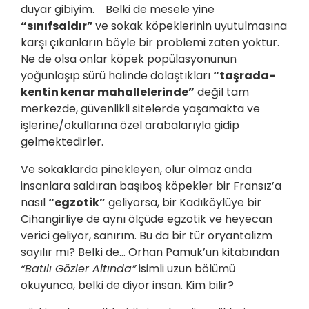
duyar gibiyim. Belki de mesele yine
“sınıfsaldır”
ve sokak köpeklerinin uyutulmasına
karşı çıkanların böyle bir problemi zaten yoktur.
Ne de olsa onlar köpek popülasyonunun
yoğunlaşıp sürü halinde dolaştıkları
“taşrada-
kentin kenar mahallelerinde”
değil tam
merkezde, güvenlikli sitelerde yaşamakta ve
işlerine/okullarına özel arabalarıyla gidip
gelmektedirler.
Ve sokaklarda pinekleyen, olur olmaz anda
insanlara saldıran başıboş köpekler bir Fransız’a
nasıl
“egzotik”
geliyorsa, bir Kadıköylüye bir
Cihangirliye de aynı ölçüde egzotik ve heyecan
verici geliyor, sanırım. Bu da bir tür oryantalizm
sayılır mı? Belki de… Orhan Pamuk’un kitabından
“Batılı Gözler Altında”
isimli uzun bölümü
okuyunca, belki de diyor insan. Kim bilir?