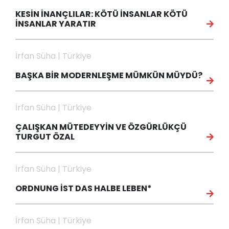
KESİN İNANÇLILAR: KÖTÜ İNSANLAR KÖTÜ
İNSANLAR YARATIR
İrfan Süha | Türkiye
BAŞKA BİR MODERNLEŞME MÜMKÜN MÜYDÜ?
İrfan Süha | Türkiye
ÇALIŞKAN MÜTEDEYYİN VE ÖZGÜRLÜKÇÜ
TURGUT ÖZAL
İrfan Süha | Türkiye
ORDNUNG İST DAS HALBE LEBEN*
İrfan Süha | Türkiye