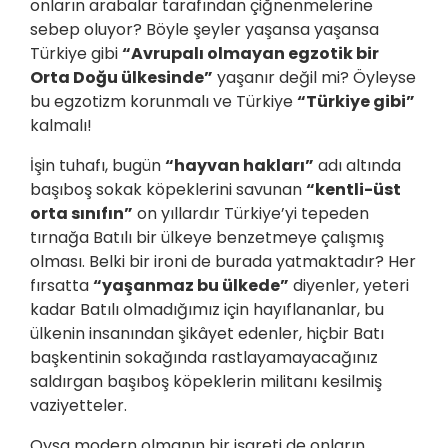
onların arabalar tarafından çiğnenmelerine
sebep oluyor? Böyle şeyler yaşansa yaşansa
Türkiye gibi
“Avrupalı olmayan egzotik bir
Orta Doğu ülkesinde”
yaşanır değil mi? Öyleyse
bu egzotizm korunmalı ve Türkiye
“Türkiye gibi”
kalmalı!
İşin tuhafı, bugün
“hayvan hakları”
adı altında
başıboş sokak köpeklerini savunan
“kentli-üst
orta sınıfın”
on yıllardır Türkiye’yi tepeden
tırnağa Batılı bir ülkeye benzetmeye çalışmış
olması. Belki bir ironi de burada yatmaktadır? Her
fırsatta
“yaşanmaz bu ülkede”
diyenler, yeteri
kadar Batılı olmadığımız için hayıflananlar, bu
ülkenin insanından şikâyet edenler, hiçbir Batı
başkentinin sokağında rastlayamayacağınız
saldırgan başıboş köpeklerin militanı kesilmiş
vaziyetteler.
Oysa modern olmanın bir işareti de onların