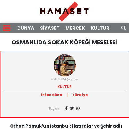
DÜNYA
SİYASET
MERCEK
KÜLTÜR
RÖPO
OSMANLIDA SOKAK KÖPEĞİ MESELESİ
29 Mayıs 2024 Çarşamba
KÜLTÜR
İrfan Süha
|
Türkiye
Paylaş
Orhan Pamuk’un İstanbul: Hatıralar ve Şehir adlı