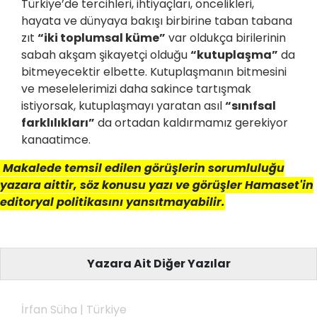
Türkiye’de tercihleri, ihtiyaçları, öncelikleri,
hayata ve dünyaya bakışı birbirine taban tabana
zıt
“iki toplumsal küme”
var oldukça birilerinin
sabah akşam şikayetçi olduğu
“kutuplaşma”
da
bitmeyecektir elbette. Kutuplaşmanın bitmesini
ve meselelerimizi daha sakince tartışmak
istiyorsak, kutuplaşmayı yaratan asıl
“sınıfsal
farklılıkları”
da ortadan kaldırmamız gerekiyor
kanaatimce.
Makalede temsil edilen görüşlerin sorumluluğu
yazara aittir, söz konusu yazı ve görüşler Hamaset'in
editoryal politikasını yansıtmayabilir.
Yazara Ait Diğer Yazılar
İrfan Süha | Türkiye