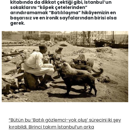
kitabında da dikkat çektiği gibi, İstanbul’un
sokaklarını “köpek çetelerinden”
arındıramamak “Batılılaşma” hikâyemizin en
başarısız ve en ironik sayfalarından birisi olsa
gerek.
“Bütün bu ‘Batılı gözlemci-yok oluş’ sürecini iki şey
kırabildi. Birinci takım İstanbul’un arka