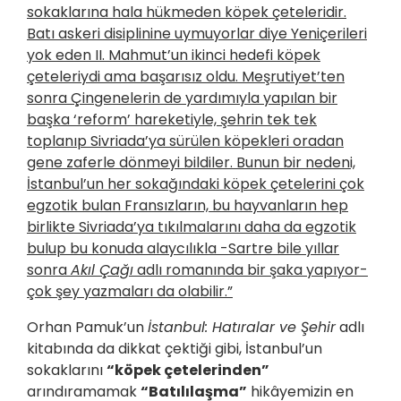
sokaklarına hala hükmeden köpek çeteleridir.
Batı askeri disiplinine uymuyorlar diye Yeniçerileri
yok eden II. Mahmut’un ikinci hedefi köpek
çeteleriydi ama başarısız oldu. Meşrutiyet’ten
sonra Çingenelerin de yardımıyla yapılan bir
başka ‘reform’ hareketiyle, şehrin tek tek
toplanıp Sivriada’ya sürülen köpekleri oradan
gene zaferle dönmeyi bildiler. Bunun bir nedeni,
İstanbul’un her sokağındaki köpek çetelerini çok
egzotik bulan Fransızların, bu hayvanların hep
birlikte Sivriada’ya tıkılmalarını daha da egzotik
bulup bu konuda alaycılıkla -Sartre bile yıllar
sonra
Akıl Çağı
adlı romanında bir şaka yapıyor-
çok şey yazmaları da olabilir.”
Orhan Pamuk’un
İstanbul: Hatıralar ve Şehir
adlı
kitabında da dikkat çektiği gibi, İstanbul’un
sokaklarını
“köpek çetelerinden”
arındıramamak
“Batılılaşma”
hikâyemizin en