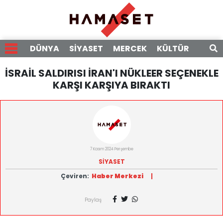
DÜNYA
SİYASET
MERCEK
KÜLTÜR
RÖPO
İSRAİL SALDIRISI İRAN'I NÜKLEER SEÇENEKLE
KARŞI KARŞIYA BIRAKTI
7 Kasım 2024 Perşembe
SİYASET
Çeviren:
Haber Merkezi
|
Paylaş