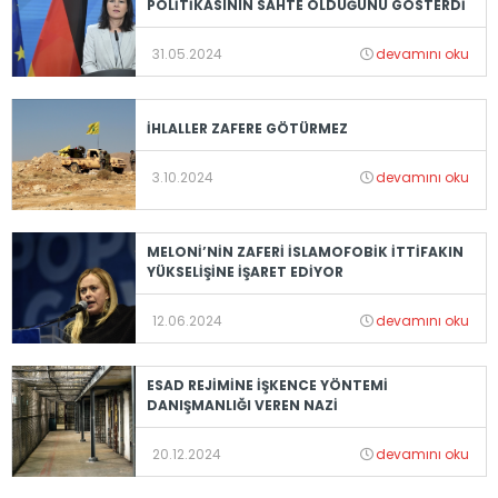
POLİTİKASININ SAHTE OLDUĞUNU GÖSTERDİ
31.05.2024
devamını oku
İHLALLER ZAFERE GÖTÜRMEZ
3.10.2024
devamını oku
MELONİ’NİN ZAFERİ İSLAMOFOBİK İTTİFAKIN
YÜKSELİŞİNE İŞARET EDİYOR
12.06.2024
devamını oku
ESAD REJİMİNE İŞKENCE YÖNTEMİ
DANIŞMANLIĞI VEREN NAZİ
20.12.2024
devamını oku