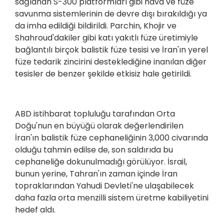
sağlanan S-300 platformları gibi hava ve füze
savunma sistemlerinin de devre dışı bırakıldığı ya
da imha edildiği bildirildi. Parchin, Khojir ve
Shahroud'dakiler gibi katı yakıtlı füze üretimiyle
bağlantılı birçok balistik füze tesisi ve İran'ın yerel
füze tedarik zincirini desteklediğine inanılan diğer
tesisler de benzer şekilde etkisiz hale getirildi.
ABD istihbarat topluluğu tarafından Orta
Doğu'nun en büyüğü olarak değerlendirilen
İran'ın balistik füze cephaneliğinin 3,000 civarında
olduğu tahmin edilse de, son saldırıda bu
cephaneliğe dokunulmadığı görülüyor. İsrail,
bunun yerine, Tahran'ın zaman içinde İran
topraklarından Yahudi Devleti'ne ulaşabilecek
daha fazla orta menzilli sistem üretme kabiliyetini
hedef aldı.