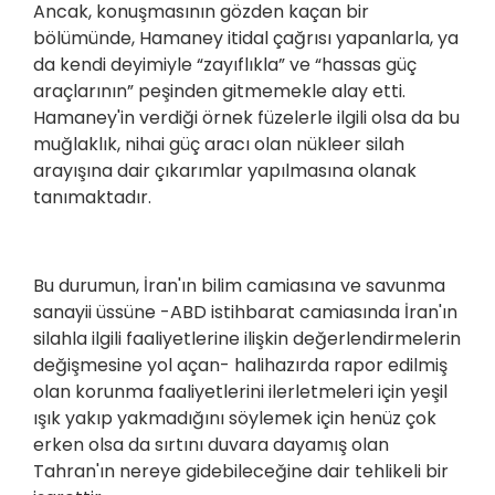
Ancak, konuşmasının gözden kaçan bir
bölümünde, Hamaney itidal çağrısı yapanlarla, ya
da kendi deyimiyle “zayıflıkla” ve “hassas güç
araçlarının” peşinden gitmemekle alay etti.
Hamaney'in verdiği örnek füzelerle ilgili olsa da bu
muğlaklık, nihai güç aracı olan nükleer silah
arayışına dair çıkarımlar yapılmasına olanak
tanımaktadır.
Bu durumun, İran'ın bilim camiasına ve savunma
sanayii üssüne -ABD istihbarat camiasında İran'ın
silahla ilgili faaliyetlerine ilişkin değerlendirmelerin
değişmesine yol açan- halihazırda rapor edilmiş
olan korunma faaliyetlerini ilerletmeleri için yeşil
ışık yakıp yakmadığını söylemek için henüz çok
erken olsa da sırtını duvara dayamış olan
Tahran'ın nereye gidebileceğine dair tehlikeli bir