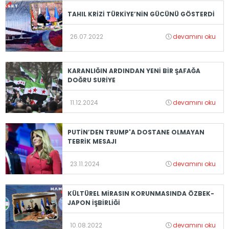
TAHIL KRİZİ TÜRKİYE’NİN GÜCÜNÜ GÖSTERDİ
26.07.2022
devamını oku
KARANLIĞIN ARDINDAN YENİ BİR ŞAFAĞA
DOĞRU SURİYE
11.12.2024
devamını oku
PUTİN’DEN TRUMP'A DOSTANE OLMAYAN
TEBRİK MESAJI
23.11.2024
devamını oku
KÜLTÜREL MİRASIN KORUNMASINDA ÖZBEK-
JAPON İŞBİRLİĞİ
10.08.2022
devamını oku