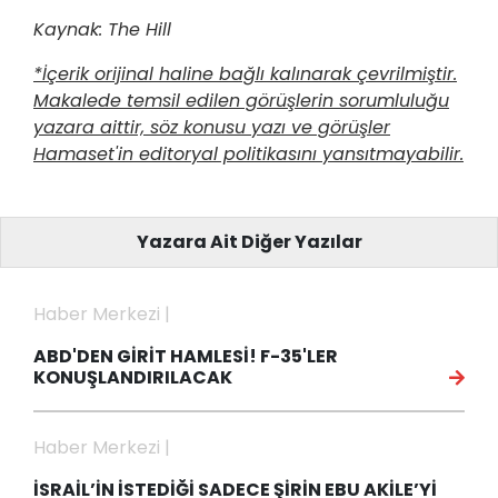
Kaynak: The Hill
*İçerik orijinal haline bağlı kalınarak çevrilmiştir.
Makalede temsil edilen görüşlerin sorumluluğu
yazara aittir, söz konusu yazı ve görüşler
Hamaset'in editoryal politikasını yansıtmayabilir.
Yazara Ait Diğer Yazılar
Haber Merkezi |
ABD'DEN GİRİT HAMLESİ! F-35'LER
KONUŞLANDIRILACAK
Haber Merkezi |
İSRAİL’İN İSTEDİĞİ SADECE ŞİRİN EBU AKİLE’Yİ