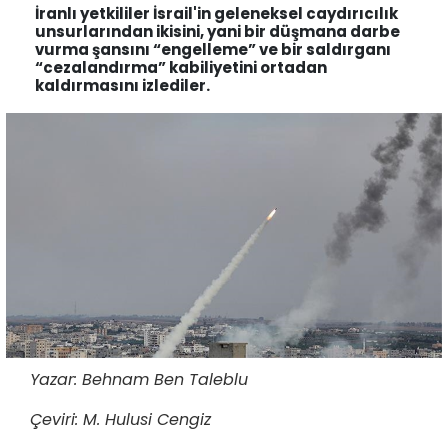
İranlı yetkililer İsrail'in geleneksel caydırıcılık
unsurlarından ikisini, yani bir düşmana darbe
vurma şansını “engelleme” ve bir saldırganı
“cezalandırma” kabiliyetini ortadan
kaldırmasını izlediler.
Yazar: Behnam Ben Taleblu
Çeviri: M. Hulusi Cengiz