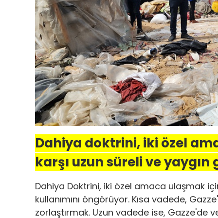
Dahiya doktrini, iki özel am
karşı uzun süreli ve yaygın
Dahiya Doktrini, iki özel amaca ulaşmak içi
kullanımını öngörüyor. Kısa vadede, Gazze
zorlaştırmak. Uzun vadede ise, Gazze'de v