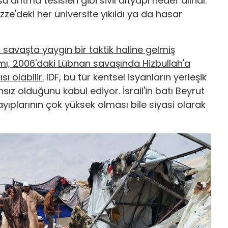
arıtma tesisleri gibi sivil altyapı hedef alındı.
ze'deki her üniversite yıkıldı ya da hasar
el savaşta yaygın bir taktik haline gelmiş
nımı, 2006'daki Lübnan savaşında Hizbullah'a
sı olabilir.
IDF, bu tür kentsel isyanların yerleşik
z olduğunu kabul ediyor. İsrail'in batı Beyrut
ıplarının çok yüksek olması bile siyasi olarak