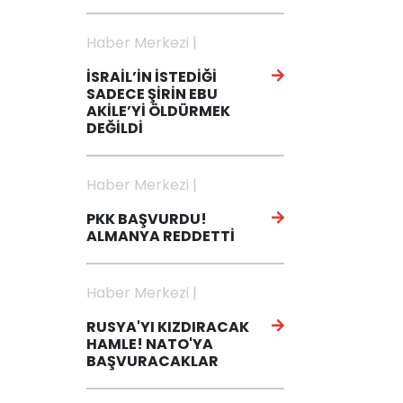
Haber Merkezi |
İSRAİL’İN İSTEDİĞİ
SADECE ŞİRİN EBU
AKİLE’Yİ ÖLDÜRMEK
DEĞİLDİ
Haber Merkezi |
PKK BAŞVURDU!
ALMANYA REDDETTİ
Haber Merkezi |
RUSYA'YI KIZDIRACAK
HAMLE! NATO'YA
BAŞVURACAKLAR