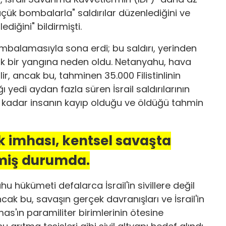
ük bombalarla" saldırılar düzenlediğini ve
diğini" bildirmişti.
ombalamasıyla sona erdi; bu saldırı, yerinden
üyük bir yangına neden oldu. Netanyahu, hava
lir, ancak bu, tahminen 35.000 Filistinlinin
 yedi aydan fazla süren İsrail saldırılarının
00 kadar insanın kayıp olduğu ve öldüğü tahmin
rak imhası, kentsel savaşta
lmiş durumda.
 hükümeti defalarca İsrail'in sivillere değil
ncak bu, savaşın gerçek davranışları ve İsrail'in
amas'ın paramiliter birimlerinin ötesine