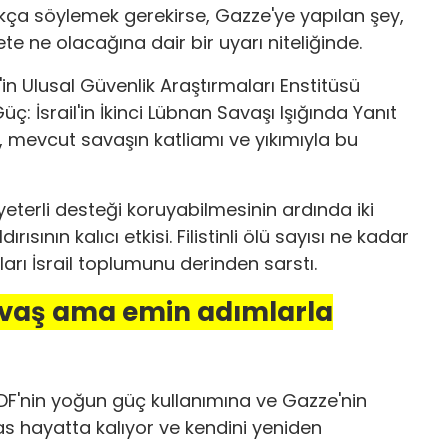
çıkça söylemek gerekirse, Gazze'ye yapılan şey,
e ne olacağına dair bir uyarı niteliğinde.
il'in Ulusal Güvenlik Araştırmaları Enstitüsü
: İsrail'in İkinci Lübnan Savaşı Işığında Yanıt
, mevcut savaşın katliamı ve yıkımıyla bu
erli desteği koruyabilmesinin ardında iki
rısının kalıcı etkisi. Filistinli ölü sayısı ne kadar
ları İsrail toplumunu derinden sarstı.
 yavaş ama emin adımlarla
i. IDF'nin yoğun güç kullanımına ve Gazze'nin
 hayatta kalıyor ve kendini yeniden