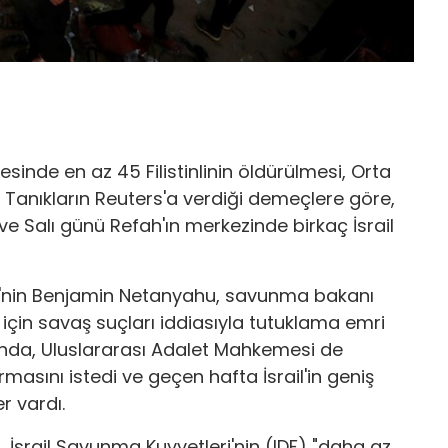
sinde en az 45 Filistinlinin öldürülmesi, Orta
Tanıkların Reuters'a verdiği demeçlere göre,
 ve Salı günü Refah'ın merkezinde birkaç İsrail
si'nin Benjamin Netanyahu, savunma bakanı
için savaş suçları iddiasıyla tutuklama emri
anda, Uluslararası Adalet Mahkemesi de
urmasını istedi ve geçen hafta İsrail'in geniş
r vardı.
 İsrail Savunma Kuvvetleri'nin (IDF) "daha az