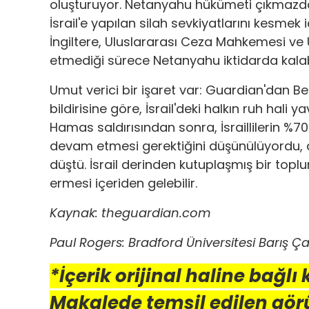
oluşturuyor. Netanyahu hükümeti çıkmazda 
İsrail'e yapılan silah sevkiyatlarını kesm
İngiltere, Uluslararası Ceza Mahkemesi ve U
etmediği sürece Netanyahu iktidarda kalabi
Umut verici bir işaret var: Guardian'dan
bildirisine göre, İsrail'deki halkın ruh hal
Hamas saldırısından sonra, İsraillilerin %
devam etmesi gerektiğini düşünülüyordu, a
düştü. İsrail derinden kutuplaşmış bir t
ermesi içeriden gelebilir.
Kaynak: theguardian.com
Paul Rogers: Bradford Üniversitesi Barış Ça
*İçerik orijinal haline bağlı
Makalede temsil edilen gör