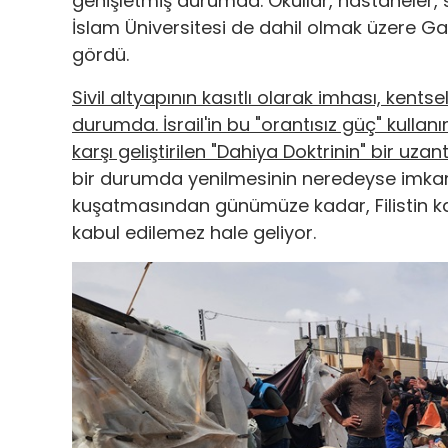
genişletmiş durumda. Okullar, hastaneler, su 
İslam Üniversitesi de dahil olmak üzere Gaz
gördü.
Sivil altyapının kasıtlı olarak imhası, kents
durumda. İsrail'in bu "orantısız güç" kulla
karşı geliştirilen "Dahiya Doktrinin" bir uzantı
bir durumda yenilmesinin neredeyse imkansı
kuşatmasından günümüze kadar, Filistin kay
kabul edilemez hale geliyor.