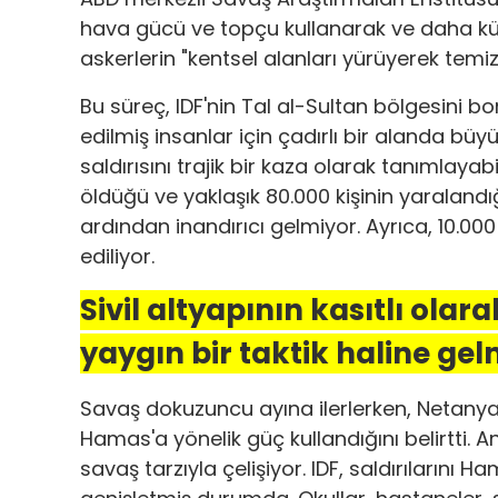
hava gücü ve topçu kullanarak ve daha küç
askerlerin "kentsel alanları yürüyerek temizle
Bu süreç, IDF'nin Tal al-Sultan bölgesini b
edilmiş insanlar için çadırlı bir alanda b
saldırısını trajik bir kaza olarak tanımlayabi
öldüğü ve yaklaşık 80.000 kişinin yaralandığı
ardından inandırıcı gelmiyor. Ayrıca, 10.0
ediliyor.
Sivil altyapının kasıtlı ola
yaygın bir taktik haline ge
Savaş dokuzuncu ayına ilerlerken, Netanyahu
Hamas'a yönelik güç kullandığını belirtti. A
savaş tarzıyla çelişiyor. IDF, saldırılarını H