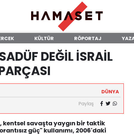
ERCEK
KÜLTÜR
RÖPORTAJ
YAZ
ESADÜF DEĞİL İSRAİL
 PARÇASI
DÜNYA
Paylaş
ı, kentsel savaşta yaygın bir taktik
"orantısız güç" kullanımı, 2006'daki