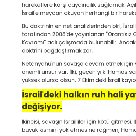
hareketlere karşı caydırıcılık sağlamak. A
İsrail'e meydan okuyan herhangi bir hareket
Bu doktrinin en net analizlerinden biri, İsra
tarafından 2008'de yayınlanan "Orantısız Güç
Kavramı" adlı çalışmada bulunabilir. Ancak
doktrini bağdaştırmak zor.
Netanyahu'nun savaşa devam etmek için yet
önemli unsur var. İlki, geçen yılki Hamas saldı
yüksek olursa olsun, 7 Ekim'deki İsrail kayıp
İsrail'deki halkın ruh hali
değişiyor.
İkincisi, savaşın İsrailliler için kötü gitmes
büyük kısmını yok etmesine rağmen, Hamas