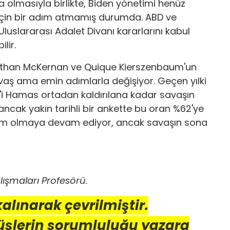
olmasıyla birlikte, Biden yönetimi henüz
ek için bir adım atmamış durumda. ABD ve
luslararası Adalet Divanı kararlarını kabul
lir.
 Bethan McKernan ve Quique Kierszenbaum'un
i yavaş ama emin adımlarla değişiyor. Geçen yılki
70'i Hamas ortadan kaldırılana kadar savaşın
ncak yakın tarihli bir ankette bu oran %62'ye
oplum olmaya devam ediyor, ancak savaşın sona
lışmaları Profesörü.
 kalınarak çevrilmiştir.
üşlerin sorumluluğu yazara