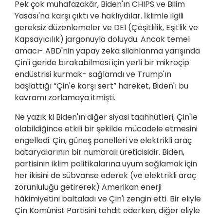
Pek çok muhafazakâr, Biden'ın CHIPS ve Bilim
Yasası'na karşı çıktı ve haklıydılar. İklimle ilgili
gereksiz düzenlemeler ve DEI (Çeşitlilik, Eşitlik ve
Kapsayıcılık) jargonuyla doluydu. Ancak temel
amacı- ABD'nin yapay zeka silahlanma yarışında
Çin'i geride bırakabilmesi için yerli bir mikroçip
endüstrisi kurmak- sağlamdı ve Trump'ın
başlattığı “Çin'e karşı sert” hareket, Biden'ı bu
kavramı zorlamaya itmişti.
Ne yazık ki Biden'ın diğer siyasi taahhütleri, Çin'le
olabildiğince etkili bir şekilde mücadele etmesini
engelledi. Çin, güneş panelleri ve elektrikli araç
bataryalarının bir numaralı üreticisidir. Biden,
partisinin iklim politikalarına uyum sağlamak için
her ikisini de sübvanse ederek (ve elektrikli araç
zorunluluğu getirerek) Amerikan enerji
hâkimiyetini baltaladı ve Çin'i zengin etti. Bir eliyle
Çin Komünist Partisini tehdit ederken, diğer eliyle