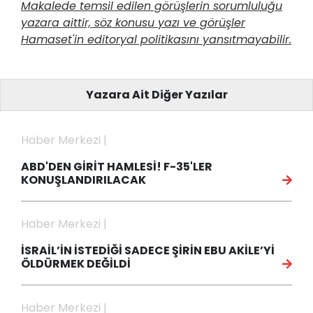
Makalede temsil edilen görüşlerin sorumluluğu
yazara aittir, söz konusu yazı ve görüşler
Hamaset'in editoryal politikasını yansıtmayabilir.
Yazara Ait Diğer Yazılar
Haber Merkezi |
ABD'DEN GİRİT HAMLESİ! F-35'LER
KONUŞLANDIRILACAK
Haber Merkezi |
İSRAİL’İN İSTEDİĞİ SADECE ŞİRİN EBU AKİLE’Yİ
ÖLDÜRMEK DEĞİLDİ
Haber Merkezi |