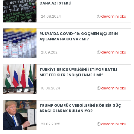
DAHA AZ İSTEKLİ
24.08.2024
devamını oku
RUSYA’DA COVİD-19: GÖÇMEN İŞÇİLERİN
AŞILANMA HAKKI VAR MI?
21.09.2021
devamını oku
TÜRKİYE BRICS ÜYELİĞİNİ İSTİYOR BATILI
MÜTTEFİKLER ENDİŞELENMELİ Mİ?
18.09.2024
devamını oku
TRUMP GÜMRÜK VERGİLERİNİ KÖR BİR GÜÇ
ARACI OLARAK KULLANIYOR
23.02.2025
devamını oku