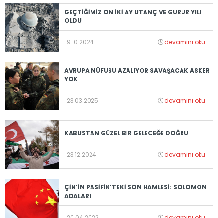
GEÇTİĞİMİZ ON İKİ AY UTANÇ VE GURUR YILI
OLDU
9.10.2024
devamını oku
AVRUPA NÜFUSU AZALIYOR SAVAŞACAK ASKER
YOK
23.03.2025
devamını oku
KABUSTAN GÜZEL BİR GELECEĞE DOĞRU
23.12.2024
devamını oku
ÇİN’İN PASİFİK’TEKİ SON HAMLESİ: SOLOMON
ADALARI
20.04.2022
devamını oku