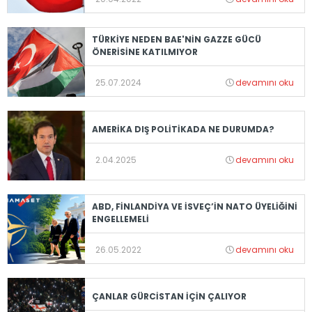
TÜRKİYE NEDEN BAE'NİN GAZZE GÜCÜ
ÖNERİSİNE KATILMIYOR
25.07.2024
devamını oku
AMERİKA DIŞ POLİTİKADA NE DURUMDA?
2.04.2025
devamını oku
ABD, FİNLANDİYA VE İSVEÇ’İN NATO ÜYELİĞİNİ
ENGELLEMELİ
26.05.2022
devamını oku
ÇANLAR GÜRCİSTAN İÇİN ÇALIYOR