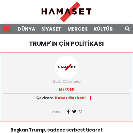
DÜNYA
SİYASET
MERCEK
KÜLTÜR
RÖPO
TRUMP'IN ÇİN POLİTİKASI
26 Şubat 2025 Çarşamba
MERCEK
Çeviren:
Haber Merkezi
|
Paylaş
Başkan Trump, sadece serbest ticaret