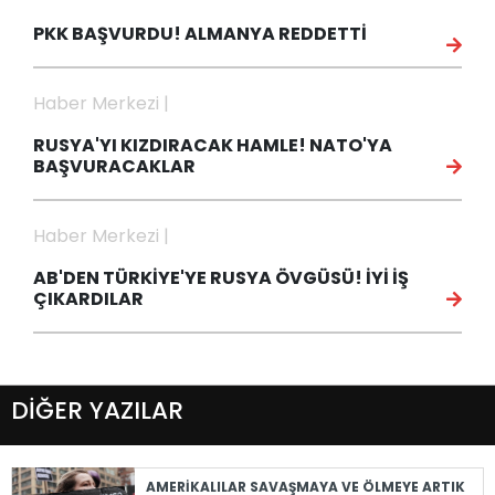
PKK BAŞVURDU! ALMANYA REDDETTİ
Haber Merkezi |
RUSYA'YI KIZDIRACAK HAMLE! NATO'YA
BAŞVURACAKLAR
Haber Merkezi |
AB'DEN TÜRKİYE'YE RUSYA ÖVGÜSÜ! İYİ İŞ
ÇIKARDILAR
DİĞER YAZILAR
AMERİKALILAR SAVAŞMAYA VE ÖLMEYE ARTIK