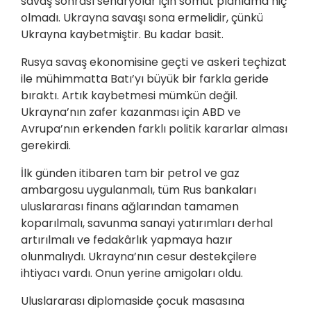
savaş sonrası senaryolar için somut planlama hiç
olmadı. Ukrayna savaşı sona ermelidir, çünkü
Ukrayna kaybetmiştir. Bu kadar basit.
Rusya savaş ekonomisine geçti ve askeri teçhizat
ile mühimmatta Batı’yı büyük bir farkla geride
bıraktı. Artık kaybetmesi mümkün değil.
Ukrayna’nın zafer kazanması için ABD ve
Avrupa’nın erkenden farklı politik kararlar alması
gerekirdi.
İlk günden itibaren tam bir petrol ve gaz
ambargosu uygulanmalı, tüm Rus bankaları
uluslararası finans ağlarından tamamen
koparılmalı, savunma sanayi yatırımları derhal
artırılmalı ve fedakârlık yapmaya hazır
olunmalıydı. Ukrayna’nın cesur destekçilere
ihtiyacı vardı. Onun yerine amigoları oldu.
Uluslararası diplomaside çocuk masasına