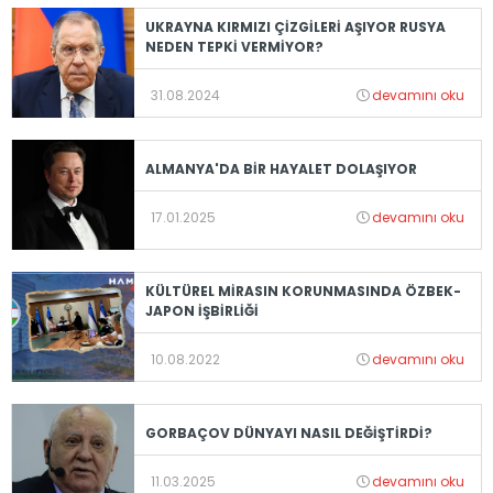
UKRAYNA KIRMIZI ÇİZGİLERİ AŞIYOR RUSYA
NEDEN TEPKİ VERMİYOR?
31.08.2024
devamını oku
ALMANYA'DA BİR HAYALET DOLAŞIYOR
17.01.2025
devamını oku
KÜLTÜREL MİRASIN KORUNMASINDA ÖZBEK-
JAPON İŞBİRLİĞİ
10.08.2022
devamını oku
GORBAÇOV DÜNYAYI NASIL DEĞİŞTİRDİ?
11.03.2025
devamını oku