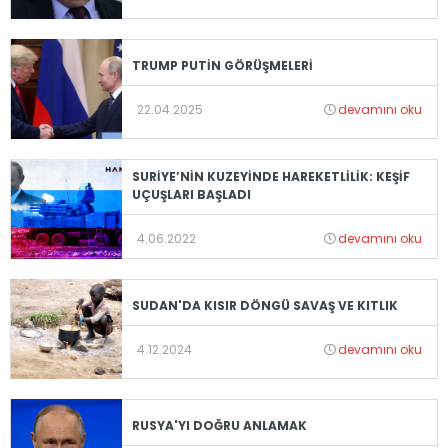
TRUMP PUTİN GÖRÜŞMELERİ
22.04.2025
devamını oku
SURİYE’NİN KUZEYİNDE HAREKETLİLİK: KEŞİF
UÇUŞLARI BAŞLADI
4.06.2022
devamını oku
SUDAN'DA KISIR DÖNGÜ SAVAŞ VE KITLIK
4.12.2024
devamını oku
RUSYA'YI DOĞRU ANLAMAK