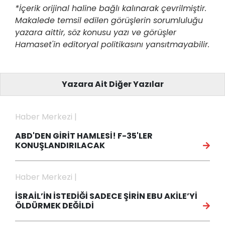
*İçerik orijinal haline bağlı kalınarak çevrilmiştir.
Makalede temsil edilen görüşlerin sorumluluğu
yazara aittir, söz konusu yazı ve görüşler
Hamaset'in editoryal politikasını yansıtmayabilir.
Yazara Ait Diğer Yazılar
Haber Merkezi |
ABD'DEN GİRİT HAMLESİ! F-35'LER
KONUŞLANDIRILACAK
Haber Merkezi |
İSRAİL’İN İSTEDİĞİ SADECE ŞİRİN EBU AKİLE’Yİ
ÖLDÜRMEK DEĞİLDİ