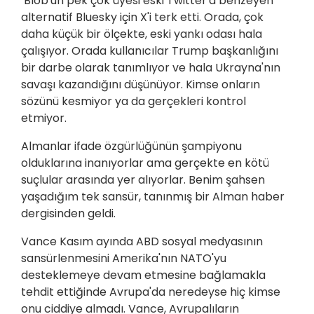
Blob'un pek çok üyesi eski Twitter'a benzeyen
alternatif Bluesky için X'i terk etti. Orada, çok
daha küçük bir ölçekte, eski yankı odası hala
çalışıyor. Orada kullanıcılar Trump başkanlığını
bir darbe olarak tanımlıyor ve hala Ukrayna'nın
savaşı kazandığını düşünüyor. Kimse onların
sözünü kesmiyor ya da gerçekleri kontrol
etmiyor.
Almanlar ifade özgürlüğünün şampiyonu
olduklarına inanıyorlar ama gerçekte en kötü
suçlular arasında yer alıyorlar. Benim şahsen
yaşadığım tek sansür, tanınmış bir Alman haber
dergisinden geldi.
Vance Kasım ayında ABD sosyal medyasının
sansürlenmesini Amerika'nın NATO'yu
desteklemeye devam etmesine bağlamakla
tehdit ettiğinde Avrupa'da neredeyse hiç kimse
onu ciddiye almadı. Vance, Avrupalıların