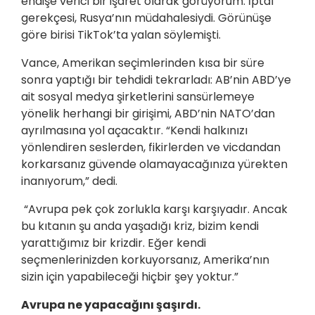
endişe verici bir işaret olarak görüyorum. İptal
gerekçesi, Rusya’nın müdahalesiydi. Görünüşe
göre birisi TikTok’ta yalan söylemişti.
Vance, Amerikan seçimlerinden kısa bir süre
sonra yaptığı bir tehdidi tekrarladı: AB’nin ABD’ye
ait sosyal medya şirketlerini sansürlemeye
yönelik herhangi bir girişimi, ABD’nin NATO’dan
ayrılmasına yol açacaktır. “Kendi halkınızı
yönlendiren seslerden, fikirlerden ve vicdandan
korkarsanız güvende olamayacağınıza yürekten
inanıyorum,” dedi.
“Avrupa pek çok zorlukla karşı karşıyadır. Ancak
bu kıtanın şu anda yaşadığı kriz, bizim kendi
yarattığımız bir krizdir. Eğer kendi
seçmenlerinizden korkuyorsanız, Amerika’nın
sizin için yapabileceği hiçbir şey yoktur.”
Avrupa ne yapacağını şaşırdı.