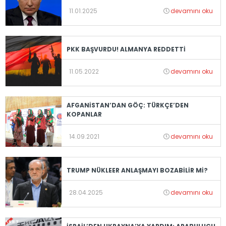
11.01.2025
devamını oku
PKK BAŞVURDU! ALMANYA REDDETTİ
11.05.2022
devamını oku
AFGANİSTAN’DAN GÖÇ: TÜRKÇE’DEN
KOPANLAR
14.09.2021
devamını oku
TRUMP NÜKLEER ANLAŞMAYI BOZABİLİR Mİ?
28.04.2025
devamını oku