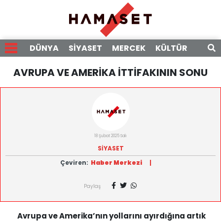
DÜNYA
SİYASET
MERCEK
KÜLTÜR
RÖPO
AVRUPA VE AMERİKA İTTİFAKININ SONU
18 Şubat 2025 Salı
SİYASET
Çeviren:
Haber Merkezi
|
Paylaş
Avrupa ve Amerika’nın yollarını ayırdığına artık