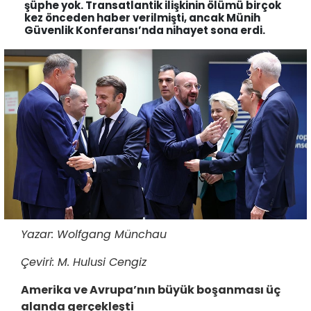
şüphe yok. Transatlantik ilişkinin ölümü birçok
kez önceden haber verilmişti, ancak Münih
Güvenlik Konferansı’nda nihayet sona erdi.
Yazar: Wolfgang Münchau
Çeviri: M. Hulusi Cengiz
Amerika ve Avrupa’nın büyük boşanması üç
alanda gerçekleşti