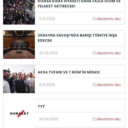
KISASA KISAS SİYASETİ DAHA FAZLA ÖLÜM VE
FELAKET GETİRECEK!
4.10.2024
devamını oku
UKRAYNA SAVAŞI’NDA BARIŞI TÜRKİYE İNŞA
EDECEK
20.03.2022
devamını oku
AKSA TUFANI VE 7 EKİM'İN MİRASI
8.10.2024
devamını oku
TYT
29.04.2025
devamını oku