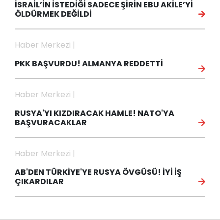
İSRAİL’İN İSTEDİĞİ SADECE ŞİRİN EBU AKİLE’Yİ
ÖLDÜRMEK DEĞİLDİ
Haber Merkezi |
PKK BAŞVURDU! ALMANYA REDDETTİ
Haber Merkezi |
RUSYA'YI KIZDIRACAK HAMLE! NATO'YA
BAŞVURACAKLAR
Haber Merkezi |
AB'DEN TÜRKİYE'YE RUSYA ÖVGÜSÜ! İYİ İŞ
ÇIKARDILAR