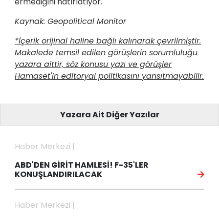
ermediğini hatırlatıyor.
Kaynak: Geopolitical Monitor
*İçerik orijinal haline bağlı kalınarak çevrilmiştir.
Makalede temsil edilen görüşlerin sorumluluğu
yazara aittir, söz konusu yazı ve görüşler
Hamaset'in editoryal politikasını yansıtmayabilir.
Yazara Ait Diğer Yazılar
Haber Merkezi |
ABD'DEN GİRİT HAMLESİ! F-35'LER
KONUŞLANDIRILACAK
Haber Merkezi |