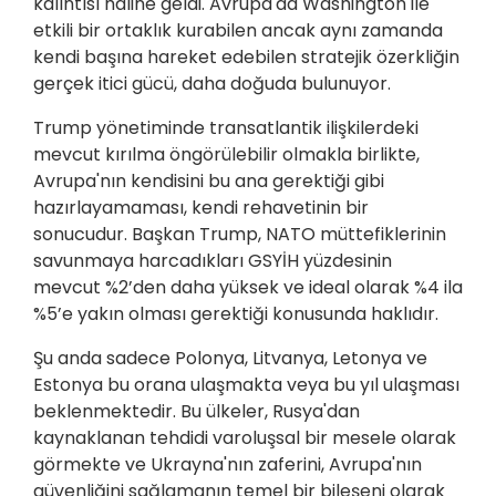
kalıntısı hâline geldi. Avrupa'da Washington ile
etkili bir ortaklık kurabilen ancak aynı zamanda
kendi başına hareket edebilen stratejik özerkliğin
gerçek itici gücü, daha doğuda bulunuyor.
Trump yönetiminde transatlantik ilişkilerdeki
mevcut kırılma öngörülebilir olmakla birlikte,
Avrupa'nın kendisini bu ana gerektiği gibi
hazırlayamaması, kendi rehavetinin bir
sonucudur. Başkan Trump, NATO müttefiklerinin
savunmaya harcadıkları GSYİH yüzdesinin
mevcut %2’den daha yüksek ve ideal olarak %4 ila
%5’e yakın olması gerektiği konusunda haklıdır.
Şu anda sadece Polonya, Litvanya, Letonya ve
Estonya bu orana ulaşmakta veya bu yıl ulaşması
beklenmektedir. Bu ülkeler, Rusya'dan
kaynaklanan tehdidi varoluşsal bir mesele olarak
görmekte ve Ukrayna'nın zaferini, Avrupa'nın
güvenliğini sağlamanın temel bir bileşeni olarak