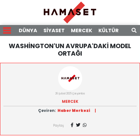
DÜNYA
SİYASET
MERCEK
KÜLTÜR
RÖPO
WASHİNGTON'UN AVRUPA'DAKİ MODEL
ORTAĞI
26 Şubat 2025 Çarşamba
MERCEK
Çeviren:
Haber Merkezi
|
Paylaş