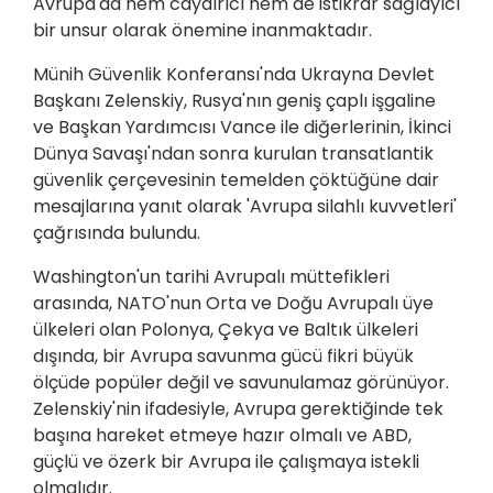
Avrupa'da hem caydırıcı hem de istikrar sağlayıcı
bir unsur olarak önemine inanmaktadır.
Münih Güvenlik Konferansı'nda Ukrayna Devlet
Başkanı Zelenskiy, Rusya'nın geniş çaplı işgaline
ve Başkan Yardımcısı Vance ile diğerlerinin, İkinci
Dünya Savaşı'ndan sonra kurulan transatlantik
güvenlik çerçevesinin temelden çöktüğüne dair
mesajlarına yanıt olarak 'Avrupa silahlı kuvvetleri'
çağrısında bulundu.
Washington'un tarihi Avrupalı müttefikleri
arasında, NATO'nun Orta ve Doğu Avrupalı üye
ülkeleri olan Polonya, Çekya ve Baltık ülkeleri
dışında, bir Avrupa savunma gücü fikri büyük
ölçüde popüler değil ve savunulamaz görünüyor.
Zelenskiy'nin ifadesiyle, Avrupa gerektiğinde tek
başına hareket etmeye hazır olmalı ve ABD,
güçlü ve özerk bir Avrupa ile çalışmaya istekli
olmalıdır.