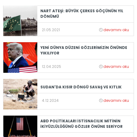
NART ATEŞİ: BÜYÜK ÇERKES GÖÇÜNÜN YIL
DÖNÜMÜ
21.05.2021
devamını oku
YENİ DÜNYA DÜZENİ GÖZLERİMİZİN ÖNÜNDE
YIKILIYOR
12.04.2025
devamını oku
SUDAN'DA KISIR DÖNGÜ SAVAŞ VE KITLIK
4.12.2024
devamını oku
ABD POLİTİKALARI İSTİSNACILIK MİTİNİN
İKİYÜZLÜLÜĞÜNÜ GÖZLER ÖNÜNE SERİYOR