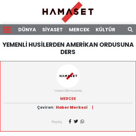
DÜNYA
SİYASET
MERCEK
KÜLTÜR
RÖPO
YEMENLİ HUSİLERDEN AMERİKAN ORDUSUNA
DERS
14 Kasım 2024 Perşembe
MERCEK
Çeviren:
Haber Merkezi
|
Paylaş