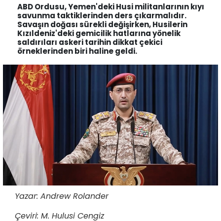
ABD Ordusu, Yemen'deki Husi militanlarının kıyı
savunma taktiklerinden ders çıkarmalıdır.
Savaşın doğası sürekli değişirken, Husilerin
Kızıldeniz'deki gemicilik hatlarına yönelik
saldırıları askeri tarihin dikkat çekici
örneklerinden biri haline geldi.
Yazar: Andrew Rolander
Çeviri: M. Hulusi Cengiz