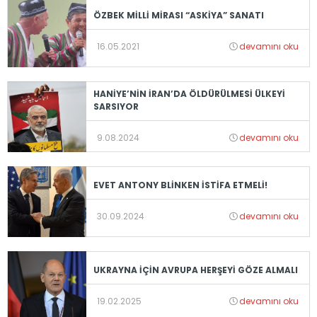
ÖZBEK MİLLİ MİRASI “ASKİYA” SANATI
16.05.2021
devamını oku
HANİYE’NİN İRAN’DA ÖLDÜRÜLMESİ ÜLKEYİ
SARSIYOR
9.08.2024
devamını oku
EVET ANTONY BLİNKEN İSTİFA ETMELİ!
30.09.2024
devamını oku
UKRAYNA İÇİN AVRUPA HERŞEYİ GÖZE ALMALI
19.02.2025
devamını oku