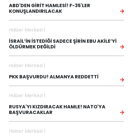
ABD'DEN GİRİT HAMLESİ! F-35'LER
KONUŞLANDIRILACAK
Haber Merkezi |
İSRAİL’İN İSTEDİĞİ SADECE ŞİRİN EBU AKİLE’Yİ
ÖLDÜRMEK DEĞİLDİ
Haber Merkezi |
PKK BAŞVURDU! ALMANYA REDDETTİ
Haber Merkezi |
RUSYA'YI KIZDIRACAK HAMLE! NATO'YA
BAŞVURACAKLAR
Haber Merkezi |