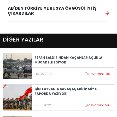
AB'DEN TÜRKİYE'YE RUSYA ÖVGÜSÜ! İYİ İŞ
ÇIKARDILAR
DİĞER YAZILAR
REFAH SALDIRINDAN KAÇANLAR AÇLIKLA
MÜCADELE EDİYOR
16.05.2024
devamını oku
ÇİN TAYVAN’A SAVAŞ AÇABİLİR Mİ? O
RAPORDA YAZIYOR!
7.06.2022
devamını oku