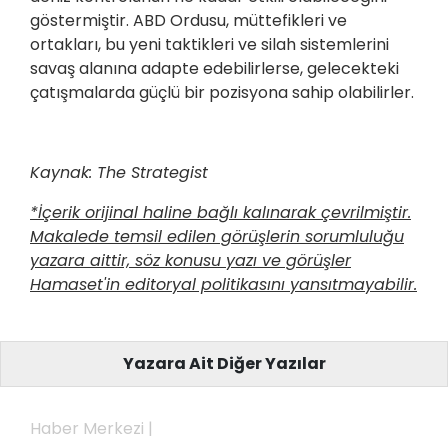
göstermiştir. ABD Ordusu, müttefikleri ve
ortakları, bu yeni taktikleri ve silah sistemlerini
savaş alanına adapte edebilirlerse, gelecekteki
çatışmalarda güçlü bir pozisyona sahip olabilirler.
Kaynak: The Strategist
*İçerik orijinal haline bağlı kalınarak çevrilmiştir.
Makalede temsil edilen görüşlerin sorumluluğu
yazara aittir, söz konusu yazı ve görüşler
Hamaset'in editoryal politikasını yansıtmayabilir.
Yazara Ait Diğer Yazılar
Haber Merkezi |