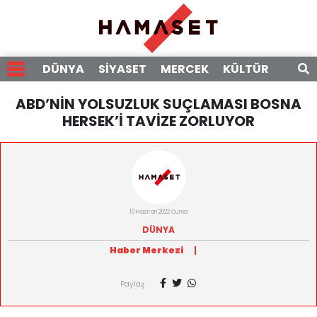
DÜNYA
SİYASET
MERCEK
KÜLTÜR
RÖPO
ABD’NİN YOLSUZLUK SUÇLAMASI BOSNA
HERSEK’İ TAVİZE ZORLUYOR
10 Haziran 2022 Cuma
DÜNYA
Haber Merkezi
|
Paylaş