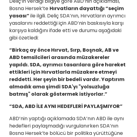
Deliç’in verdiği bilgiye göre ABD’nin açıklaması,
Bosna Hersek’te
Hırvatların dayattığı “seçim
yasası”
ile ilgili. Deliç SDA’nın, Hırvatların ayrımcı
yasalarını reddettiği için ABD’nin baskısıyla karşı
karşıya kaldığını ifade etti ve durumu aşağıdaki
gibi özetledi:
“Birkaç ay önce Hırvat, Sırp, Boşnak, AB ve
ABD temsilcileri arasında müzakereler
yapıldı. SDA, ayrımcı tasarılara göre hareket
ettikleri için Hırvatlarla müzakere etmeyi
reddetti. Her şeyin bir bedeli vardır. Yaptırım
almadık ama şimdi SDA'yı "yolsuzluğa
batmış" olarak göstermek istiyorlar.”
“SDA, ABD İLE AYNI HEDEFLERİ PAYLAŞMIYOR”
ABD’nin yaptığı açıklamada SDA’nın ABD ile aynı
hedefleri paylaşmadığı vurgulanırken SDA’nın
Bosna Hersek’te bölücü bir politika yürüttüğüne