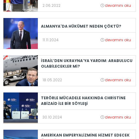
2.06.2022
devamını oku
ALMANYA'DA HÜKÜMET NEDEN ÇÖKTÜ?
11.11.2024
devamını oku
İSRAİL’DEN UKRAYNA’YA YARDIM: ARABULUCU
OLABİLECEKLER Mİ?
18.05.2022
devamını oku
TERÖRLE MÜCADELE HAKKINDA CHRİSTİNE
ABİZAİD İLE BİR SÖYLEŞİ
30.10.2024
devamını oku
AMERİKAN EMPERYALİZMİNE HİZMET EDECEK