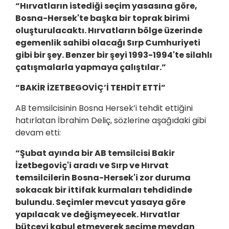
“Hırvatların istediği seçim yasasına göre,
Bosna-Hersek'te başka bir toprak birimi
oluşturulacaktı. Hırvatların bölge üzerinde
egemenlik sahibi olacağı Sırp Cumhuriyeti
gibi bir şey. Benzer bir şeyi 1993-1994'te silahlı
çatışmalarla yapmaya çalıştılar.”
“BAKİR İZETBEGOVİÇ’İ TEHDİT ETTİ”
AB temsilcisinin Bosna Hersek’i tehdit ettiğini
hatırlatan İbrahim Deliç, sözlerine aşağıdaki gibi
devam etti:
“Şubat ayında bir AB temsilcisi Bakir
İzetbegoviç'i aradı ve Sırp ve Hırvat
temsilcilerin Bosna-Hersek'i zor duruma
sokacak bir ittifak kurmaları tehdidinde
bulundu. Seçimler mevcut yasaya göre
yapılacak ve değişmeyecek. Hırvatlar
bütçeyi kabul etmeyerek seçime meydan