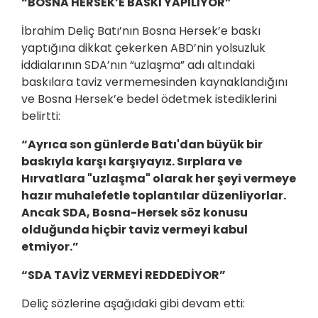
“BOSNA HERSEK’E BASKI YAPILIYOR”
İbrahim Deliç Batı’nın Bosna Hersek’e baskı
yaptığına dikkat çekerken ABD’nin yolsuzluk
iddialarının SDA’nın “uzlaşma” adı altındaki
baskılara taviz vermemesinden kaynaklandığını
ve Bosna Hersek’e bedel ödetmek istediklerini
belirtti:
“Ayrıca son günlerde Batı'dan büyük bir
baskıyla karşı karşıyayız. Sırplara ve
Hırvatlara "uzlaşma" olarak her şeyi vermeye
hazır muhalefetle toplantılar düzenliyorlar.
Ancak SDA, Bosna-Hersek söz konusu
olduğunda hiçbir taviz vermeyi kabul
etmiyor.”
“SDA TAVİZ VERMEYİ REDDEDİYOR”
Deliç sözlerine aşağıdaki gibi devam etti: