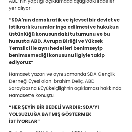
ABD’nin yaptığı açıklamada aşağıdaki ifadeler
yer alıyor:
“SDA’nın demokratik ve işlevsel bir devlet ve
istikrarlı kurumlar inşa edilmesi ve hukukun
üstünlüğü konusundaki tutumunu ve bu
hususta ABD, Avrupa Birliği ve Yüksek
Temsilci ile aynı hedefleri benimseyip
benimsemediği konusunu ilgiyle takip
ediyoruz”
Hamaset yazarı ve aynı zamanda SDA Gençlik
Derneği üyesi olan İbrahim Deliç, ABD
Saraybosna Büyükelçiliği’nin açıklaması hakkında
Hamaset’e konuştu.
“HER ŞEYİN BİR BEDELİ VARDIR: SDA’YI
YOLSUZLUĞA BATMIŞ GÖSTERMEK
İSTİYORLAR”