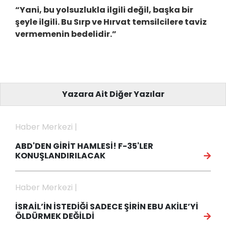
“Yani, bu yolsuzlukla ilgili değil, başka bir
şeyle ilgili. Bu Sırp ve Hırvat temsilcilere taviz
vermemenin bedelidir.”
Yazara Ait Diğer Yazılar
Haber Merkezi |
ABD'DEN GİRİT HAMLESİ! F-35'LER
KONUŞLANDIRILACAK
Haber Merkezi |
İSRAİL’İN İSTEDİĞİ SADECE ŞİRİN EBU AKİLE’Yİ
ÖLDÜRMEK DEĞİLDİ