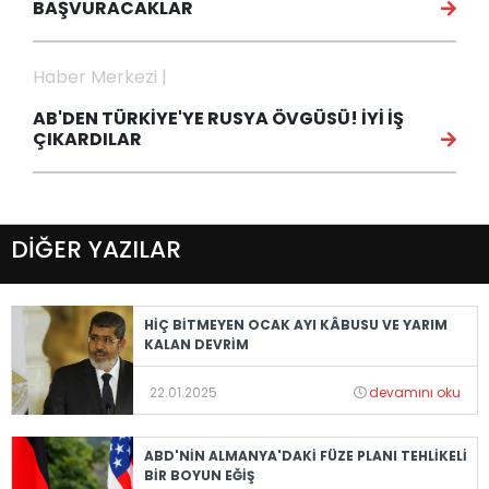
BAŞVURACAKLAR
Haber Merkezi |
AB'DEN TÜRKİYE'YE RUSYA ÖVGÜSÜ! İYİ İŞ
ÇIKARDILAR
DİĞER YAZILAR
HİÇ BİTMEYEN OCAK AYI KÂBUSU VE YARIM
KALAN DEVRİM
22.01.2025
devamını oku
ABD'NİN ALMANYA'DAKİ FÜZE PLANI TEHLİKELİ
BİR BOYUN EĞİŞ