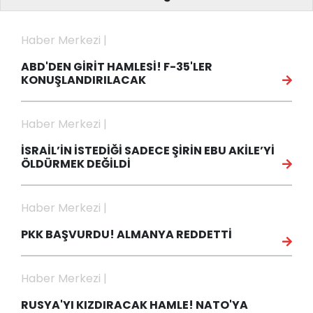
Haber Merkezi |
ABD'DEN GİRİT HAMLESİ! F-35'LER
KONUŞLANDIRILACAK
Haber Merkezi |
İSRAİL’İN İSTEDİĞİ SADECE ŞİRİN EBU AKİLE’Yİ
ÖLDÜRMEK DEĞİLDİ
Haber Merkezi |
PKK BAŞVURDU! ALMANYA REDDETTİ
Haber Merkezi |
RUSYA'YI KIZDIRACAK HAMLE! NATO'YA