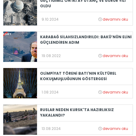
GEÇTİĞİMİZ ON İKİ AY UTANÇ VE GURUR YILI
OLDU
9.10.2024
devamını oku
KARABAĞ SİLAHSIZLANDIRILDI: BAKÜ’NÜN ELİNİ
GÜÇLENDİREN ADIM
19.08.2022
devamını oku
OLİMPİYAT TÖRENİ BATI'NIN KÜLTÜREL
KOKUŞMUŞLUĞUNUN GÖSTERGESİ
1.08.2024
devamını oku
RUSLAR NEDEN KURSK'TA HAZIRLIKSIZ
YAKALANDI?
13.08.2024
devamını oku