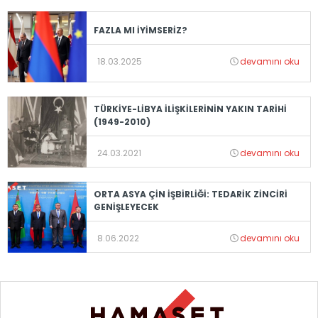
FAZLA MI İYİMSERİZ?
18.03.2025
devamını oku
TÜRKİYE-LİBYA İLİŞKİLERİNİN YAKIN TARİHİ
(1949-2010)
24.03.2021
devamını oku
ORTA ASYA ÇİN İŞBİRLİĞİ: TEDARİK ZİNCİRİ
GENİŞLEYECEK
8.06.2022
devamını oku