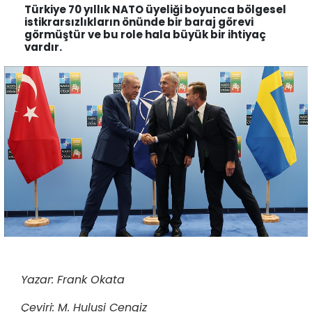
Türkiye 70 yıllık NATO üyeliği boyunca bölgesel
istikrarsızlıkların önünde bir baraj görevi
görmüştür ve bu role hala büyük bir ihtiyaç
vardır.
Yazar: Frank Okata
Çeviri: M. Hulusi Cengiz