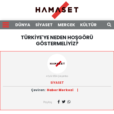
DÜNYA
SİYASET
MERCEK
KÜLTÜR
RÖPO
TÜRKİYE'YE NEDEN HOŞGÖRÜ
GÖSTERMELİYİZ?
4 Eylül 2024 Çarşamba
SİYASET
Çeviren:
Haber Merkezi
|
Paylaş