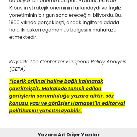
da büyük bir öneme sahiptir. Atatürk, 1928'de
Kıbrıs'ın stratejik öneminin farkındaydı ve İngiliz
yönetiminin bir gün sona ereceğini biliyordu. Bu,
1960 yılında gerçekleşti, ancak İngiltere adada
hala iki askeri egemen üs bölgesini muhafaza
etmektedir.
Kaynak: The Center for European Policy Analysis
(CEPA)
*İçerik orijinal haline bağlı kalınarak
çevrilmiştir. Makalede temsil edilen
görüşlerin sorumluluğu yazara aittir, söz
konusu yazı ve görüşler Hamaset'in editoryal
politikasını yansıtmayabilir.
Yazara Ait Diğer Yazılar