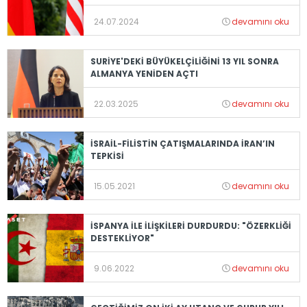
24.07.2024
devamını oku
SURİYE'DEKİ BÜYÜKELÇİLİĞİNİ 13 YIL SONRA
ALMANYA YENİDEN AÇTI
22.03.2025
devamını oku
İSRAİL-FİLİSTİN ÇATIŞMALARINDA İRAN’IN
TEPKİSİ
15.05.2021
devamını oku
İSPANYA İLE İLİŞKİLERİ DURDURDU: "ÖZERKLİĞİ
DESTEKLİYOR"
9.06.2022
devamını oku