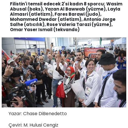
Filistin'i temsil edecek 2'si kadın 8 sporcu; Wasim
Abusal (boks), Yazan Al Bawwab (yüzme), Layla
Almasri (atletizm), Fares Barawi (judo),
Mohammed Dwedar (atletizm), Antonio Jorge
Salhe (atıcılık), Rose Valeria Tarazi (yüzme),
Omar Yaser Ismail (tekvando)
Yazar: Chase DiBenedetto
Çeviri: M. Hulusi Cengiz