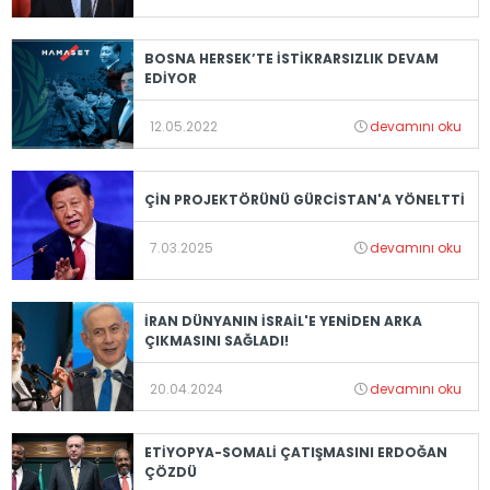
BOSNA HERSEK’TE İSTİKRARSIZLIK DEVAM
EDİYOR
12.05.2022
devamını oku
ÇİN PROJEKTÖRÜNÜ GÜRCİSTAN'A YÖNELTTİ
7.03.2025
devamını oku
İRAN DÜNYANIN İSRAİL'E YENİDEN ARKA
ÇIKMASINI SAĞLADI!
20.04.2024
devamını oku
ETİYOPYA-SOMALİ ÇATIŞMASINI ERDOĞAN
ÇÖZDÜ