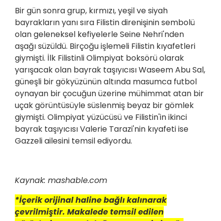
Bir gün sonra grup, kırmızı, yeşil ve siyah
bayrakların yanı sıra Filistin direnişinin sembolü
olan geleneksel kefiyelerle Seine Nehri'nden
aşağı süzüldü. Birçoğu işlemeli Filistin kıyafetleri
giymişti. İlk Filistinli Olimpiyat boksörü olarak
yarışacak olan bayrak taşıyıcısı Waseem Abu Sal,
güneşli bir gökyüzünün altında masumca futbol
oynayan bir çocuğun üzerine mühimmat atan bir
uçak görüntüsüyle süslenmiş beyaz bir gömlek
giymişti. Olimpiyat yüzücüsü ve Filistin'in ikinci
bayrak taşıyıcısı Valerie Tarazi'nin kıyafeti ise
Gazzeli ailesini temsil ediyordu.
Kaynak: mashable.com
*İçerik orijinal haline bağlı kalınarak
çevrilmiştir. Makalede temsil edilen