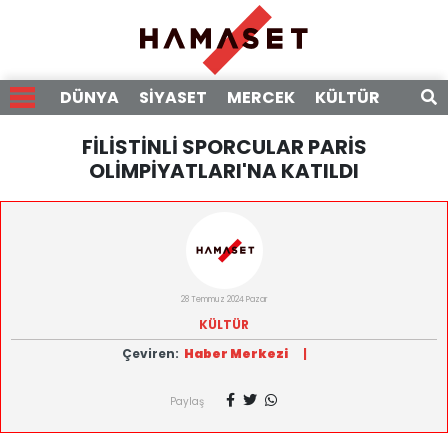
DÜNYA
SİYASET
MERCEK
KÜLTÜR
RÖPO
FİLİSTİNLİ SPORCULAR PARİS
OLİMPİYATLARI'NA KATILDI
28 Temmuz 2024 Pazar
KÜLTÜR
Çeviren:
Haber Merkezi
|
Paylaş