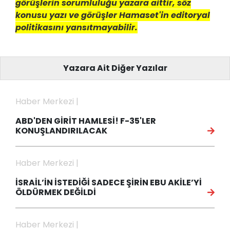
görüşlerin sorumluluğu yazara aittir, söz
konusu yazı ve görüşler Hamaset'in editoryal
politikasını yansıtmayabilir.
Yazara Ait Diğer Yazılar
Haber Merkezi |
ABD'DEN GİRİT HAMLESİ! F-35'LER
KONUŞLANDIRILACAK
Haber Merkezi |
İSRAİL’İN İSTEDİĞİ SADECE ŞİRİN EBU AKİLE’Yİ
ÖLDÜRMEK DEĞİLDİ
Haber Merkezi |