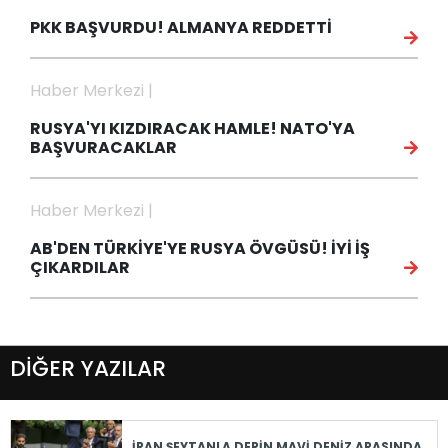
PKK BAŞVURDU! ALMANYA REDDETTİ
Haber Merkezi |
RUSYA'YI KIZDIRACAK HAMLE! NATO'YA
BAŞVURACAKLAR
Haber Merkezi |
AB'DEN TÜRKİYE'YE RUSYA ÖVGÜSÜ! İYİ İŞ
ÇIKARDILAR
DİĞER YAZILAR
İRAN ŞEYTANLA DERİN MAVİ DENİZ ARASINDA