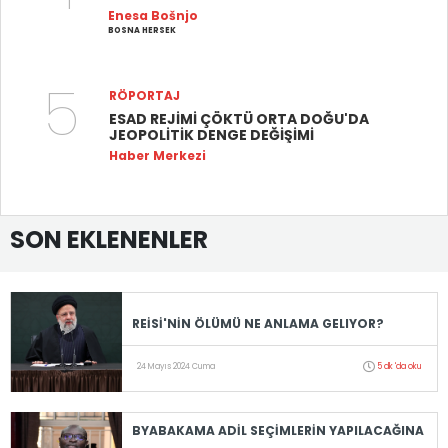
Enesa Bošnjo
BOSNA HERSEK
5
RÖPORTAJ
ESAD REJİMİ ÇÖKTÜ ORTA DOĞU'DA
JEOPOLİTİK DENGE DEĞİŞİMİ
Haber Merkezi
SON EKLENENLER
REİSİ'NİN ÖLÜMÜ NE ANLAMA GELIYOR?
24 Mayıs 2024 Cuma
5 dk 'da oku
BYABAKAMA ADİL SEÇİMLERİN YAPILACAĞINA