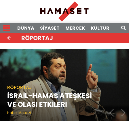
DÜNYA
SİYASET
MERCEK
KÜLTÜR
RÖPO
RÖPORTAJ
RÖPORTAJ
İSRAİL-HAMAS ATEŞKESİ
VE OLASI ETKİLERİ
Haber Merkezi
|
Previou
Ne