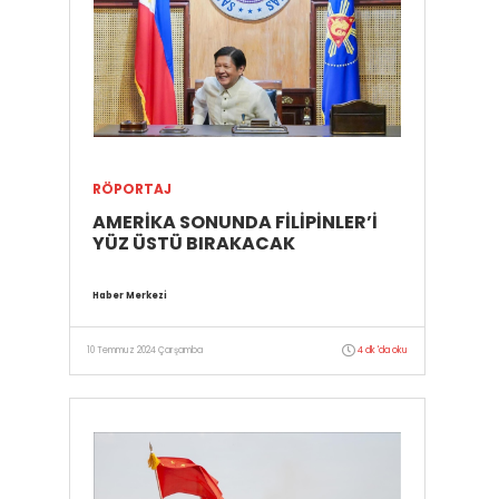
RÖPORTAJ
AMERİKA SONUNDA FİLİPİNLER’İ
YÜZ ÜSTÜ BIRAKACAK
Haber Merkezi
10 Temmuz 2024 Çarşamba
4 dk 'da oku