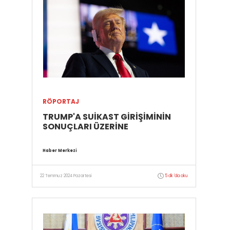
RÖPORTAJ
TRUMP'A SUİKAST GİRİŞİMİNİN
SONUÇLARI ÜZERİNE
Haber Merkezi
22 Temmuz 2024 Pazartesi
5 dk 'da oku