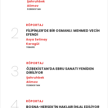
Şahruhbek
Alimov
ÖZBEKİSTAN
2
RÖPORTAJ
FİLİPİNLER’DE BİR OSMANLI: MEHMED VECİH
EFENDİ
Asya Setinay
Karagül
TÜRKİYE
3
RÖPORTAJ
ÖZBEKİSTAN’DA EBRU SANATI YENİDEN
DİRİLİYOR
Şahruhbek
Alimov
ÖZBEKİSTAN
4
RÖPORTAJ
BOSNA-HERSEK’İN HAKLARI İHLAL EDİLİYOR