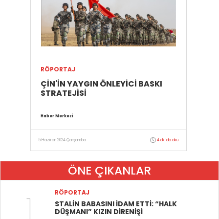
RÖPORTAJ
ÇİN'İN YAYGIN ÖNLEYİCİ BASKI
STRATEJİSİ
Haber Merkezi
5 Haziran 2024 Çarşamba
4 dk 'da oku
ÖNE ÇIKANLAR
1
RÖPORTAJ
STALİN BABASINI İDAM ETTİ: “HALK
DÜŞMANI” KIZIN DİRENİŞİ