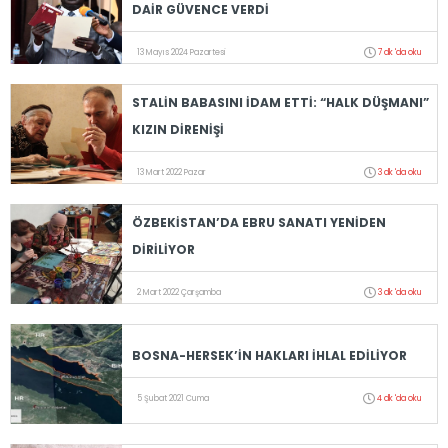
DAİR GÜVENCE VERDİ
13 Mayıs 2024 Pazartesi
7 dk 'da oku
STALİN BABASINI İDAM ETTİ: “HALK DÜŞMANI”
KIZIN DİRENİŞİ
13 Mart 2022 Pazar
3 dk 'da oku
ÖZBEKİSTAN’DA EBRU SANATI YENİDEN
DİRİLİYOR
2 Mart 2022 Çarşamba
3 dk 'da oku
BOSNA-HERSEK’İN HAKLARI İHLAL EDİLİYOR
5 Şubat 2021 Cuma
4 dk 'da oku