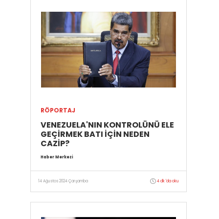
RÖPORTAJ
VENEZUELA'NIN KONTROLÜNÜ ELE
GEÇİRMEK BATI İÇİN NEDEN
CAZİP?
Haber Merkezi
14 Ağustos 2024 Çarşamba
4 dk 'da oku