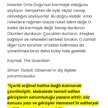
İnsanlar Orta Doğu'nun karmaşık olduğunu
söylüyor. Gerçekten de öyle. Hiçbir cevap
olmadığını söylüyorlar. Bu doğru olabilir. Ama
roketlere rağmen Gazze roket bilimi değil. O
kadar da karmaşık değil. Savaşı durdurun.
Ölümleri durdurun. Çocukları kurtarın. Ateşkes
sağlayın ve rehineleri serbest bırakın. O zaman
diğer tüm sorunlar ortadan kalkmasa da
yönetilmesi biraz daha kolay hale gelebilir.
Kaynak: The Guardian
Simon Tisdall, Observer'ın dış ilişkiler
yorumcusudur.
*İçerik orijinal haline bağlı kalınarak
çevrilmiştir. Makalede temsil edilen
görüşlerin sorumluluğu yazara aittir, söz
konusu yazı ve görüşler Hamaset'in editoryal