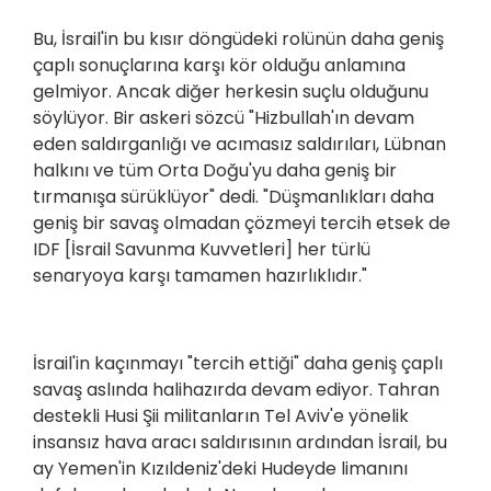
Bu, İsrail'in bu kısır döngüdeki rolünün daha geniş
çaplı sonuçlarına karşı kör olduğu anlamına
gelmiyor. Ancak diğer herkesin suçlu olduğunu
söylüyor. Bir askeri sözcü "Hizbullah'ın devam
eden saldırganlığı ve acımasız saldırıları, Lübnan
halkını ve tüm Orta Doğu'yu daha geniş bir
tırmanışa sürüklüyor" dedi. "Düşmanlıkları daha
geniş bir savaş olmadan çözmeyi tercih etsek de
IDF [İsrail Savunma Kuvvetleri] her türlü
senaryoya karşı tamamen hazırlıklıdır."
İsrail'in kaçınmayı "tercih ettiği" daha geniş çaplı
savaş aslında halihazırda devam ediyor. Tahran
destekli Husi Şii militanların Tel Aviv'e yönelik
insansız hava aracı saldırısının ardından İsrail, bu
ay Yemen'in Kızıldeniz'deki Hudeyde limanını