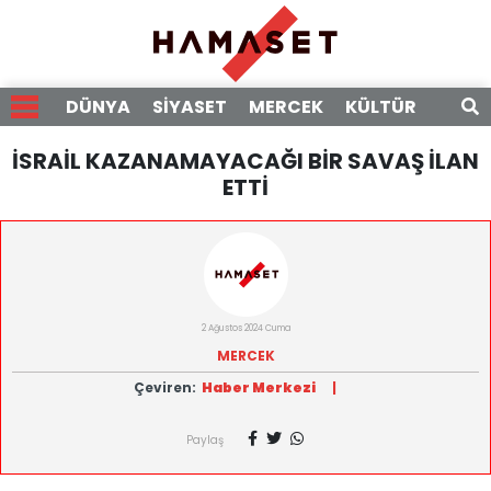
DÜNYA
SİYASET
MERCEK
KÜLTÜR
RÖPO
İSRAİL KAZANAMAYACAĞI BİR SAVAŞ İLAN
ETTİ
2 Ağustos 2024 Cuma
MERCEK
Çeviren:
Haber Merkezi
|
Paylaş