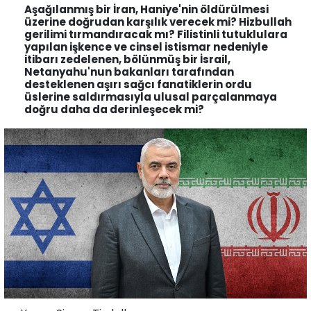
Aşağılanmış bir İran, Haniye'nin öldürülmesi
üzerine doğrudan karşılık verecek mi? Hizbullah
gerilimi tırmandıracak mı? Filistinli tutuklulara
yapılan işkence ve cinsel istismar nedeniyle
itibarı zedelenen, bölünmüş bir İsrail,
Netanyahu'nun bakanları tarafından
desteklenen aşırı sağcı fanatiklerin ordu
üslerine saldırmasıyla ulusal parçalanmaya
doğru daha da derinleşecek mi?