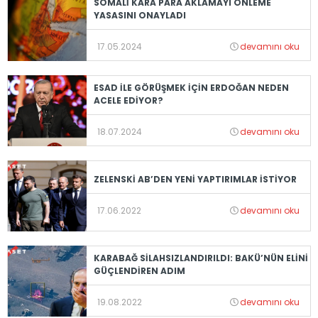
SOMALİ KARA PARA AKLAMAYI ÖNLEME
YASASINI ONAYLADI
17.05.2024
devamını oku
ESAD İLE GÖRÜŞMEK İÇİN ERDOĞAN NEDEN
ACELE EDİYOR?
18.07.2024
devamını oku
ZELENSKİ AB’DEN YENİ YAPTIRIMLAR İSTİYOR
17.06.2022
devamını oku
KARABAĞ SİLAHSIZLANDIRILDI: BAKÜ’NÜN ELİNİ
GÜÇLENDİREN ADIM
19.08.2022
devamını oku