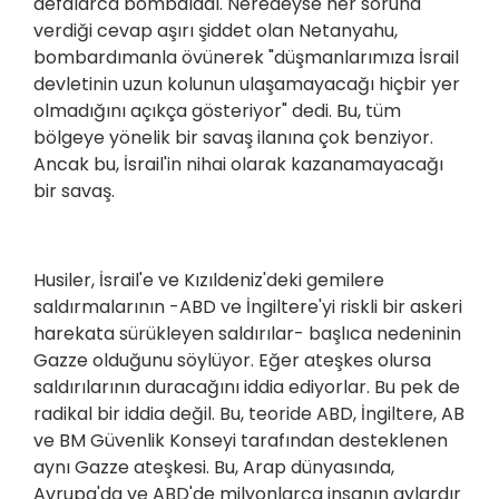
defalarca bombaladı. Neredeyse her soruna
verdiği cevap aşırı şiddet olan Netanyahu,
bombardımanla övünerek "düşmanlarımıza İsrail
devletinin uzun kolunun ulaşamayacağı hiçbir yer
olmadığını açıkça gösteriyor" dedi. Bu, tüm
bölgeye yönelik bir savaş ilanına çok benziyor.
Ancak bu, İsrail'in nihai olarak kazanamayacağı
bir savaş.
Husiler, İsrail'e ve Kızıldeniz'deki gemilere
saldırmalarının -ABD ve İngiltere'yi riskli bir askeri
harekata sürükleyen saldırılar- başlıca nedeninin
Gazze olduğunu söylüyor. Eğer ateşkes olursa
saldırılarının duracağını iddia ediyorlar. Bu pek de
radikal bir iddia değil. Bu, teoride ABD, İngiltere, AB
ve BM Güvenlik Konseyi tarafından desteklenen
aynı Gazze ateşkesi. Bu, Arap dünyasında,
Avrupa'da ve ABD'de milyonlarca insanın aylardır