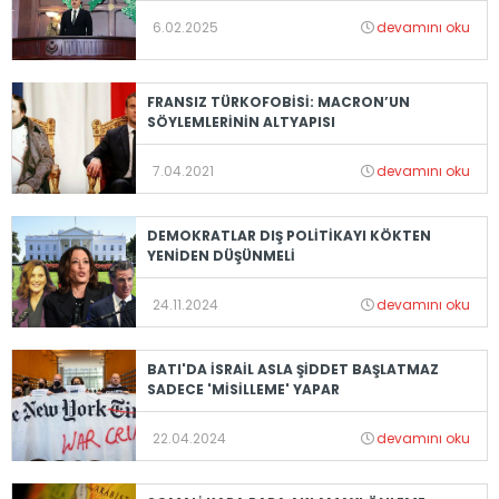
6.02.2025
devamını oku
FRANSIZ TÜRKOFOBİSİ: MACRON’UN
SÖYLEMLERİNİN ALTYAPISI
7.04.2021
devamını oku
DEMOKRATLAR DIŞ POLİTİKAYI KÖKTEN
YENİDEN DÜŞÜNMELİ
24.11.2024
devamını oku
BATI'DA İSRAİL ASLA ŞİDDET BAŞLATMAZ
SADECE 'MİSİLLEME' YAPAR
22.04.2024
devamını oku