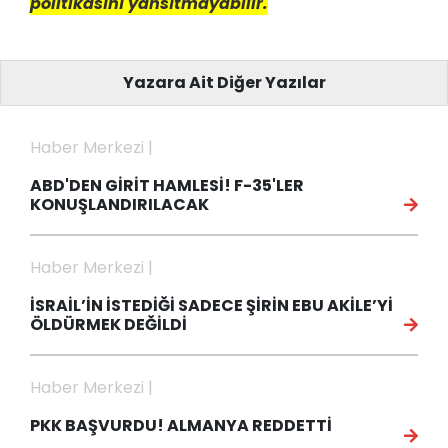
politikasını yansıtmayabilir.
Yazara Ait Diğer Yazılar
Haber Merkezi |
ABD'DEN GİRİT HAMLESİ! F-35'LER
KONUŞLANDIRILACAK
Haber Merkezi |
İSRAİL’İN İSTEDİĞİ SADECE ŞİRİN EBU AKİLE’Yİ
ÖLDÜRMEK DEĞİLDİ
Haber Merkezi |
PKK BAŞVURDU! ALMANYA REDDETTİ