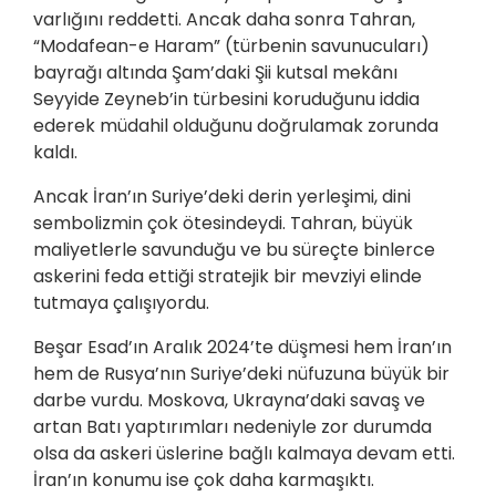
varlığını reddetti. Ancak daha sonra Tahran,
“Modafean-e Haram” (türbenin savunucuları)
bayrağı altında Şam’daki Şii kutsal mekânı
Seyyide Zeyneb’in türbesini koruduğunu iddia
ederek müdahil olduğunu doğrulamak zorunda
kaldı.
Ancak İran’ın Suriye’deki derin yerleşimi, dini
sembolizmin çok ötesindeydi. Tahran, büyük
maliyetlerle savunduğu ve bu süreçte binlerce
askerini feda ettiği stratejik bir mevziyi elinde
tutmaya çalışıyordu.
Beşar Esad’ın Aralık 2024’te düşmesi hem İran’ın
hem de Rusya’nın Suriye’deki nüfuzuna büyük bir
darbe vurdu. Moskova, Ukrayna’daki savaş ve
artan Batı yaptırımları nedeniyle zor durumda
olsa da askeri üslerine bağlı kalmaya devam etti.
İran’ın konumu ise çok daha karmaşıktı.