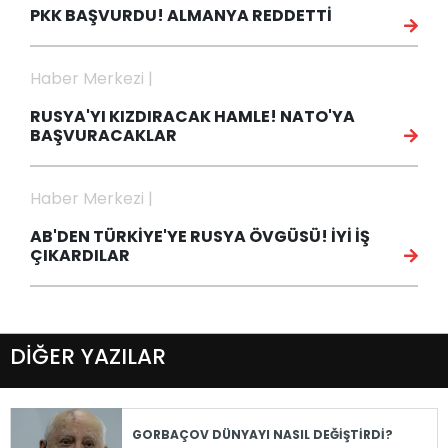
PKK BAŞVURDU! ALMANYA REDDETTİ
Haber Merkezi |
RUSYA'YI KIZDIRACAK HAMLE! NATO'YA
BAŞVURACAKLAR
Haber Merkezi |
AB'DEN TÜRKİYE'YE RUSYA ÖVGÜSÜ! İYİ İŞ
ÇIKARDILAR
DİĞER YAZILAR
GORBAÇOV DÜNYAYI NASIL DEĞİŞTİRDİ?