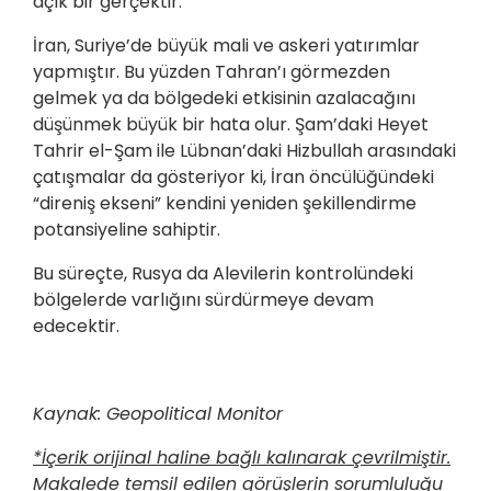
açık bir gerçektir.
İran, Suriye’de büyük mali ve askeri yatırımlar
yapmıştır. Bu yüzden Tahran’ı görmezden
gelmek ya da bölgedeki etkisinin azalacağını
düşünmek büyük bir hata olur. Şam’daki Heyet
Tahrir el-Şam ile Lübnan’daki Hizbullah arasındaki
çatışmalar da gösteriyor ki, İran öncülüğündeki
“direniş ekseni” kendini yeniden şekillendirme
potansiyeline sahiptir.
Bu süreçte, Rusya da Alevilerin kontrolündeki
bölgelerde varlığını sürdürmeye devam
edecektir.
Kaynak: Geopolitical Monitor
*İçerik orijinal haline bağlı kalınarak çevrilmiştir.
Makalede temsil edilen görüşlerin sorumluluğu