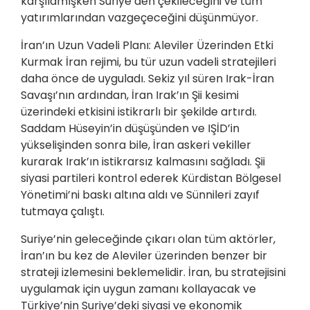
karşılamışken Suriye’den çekileceğini ve tüm
yatırımlarından vazgeçeceğini düşünmüyor.
İran’ın Uzun Vadeli Planı: Aleviler Üzerinden Etki
Kurmak İran rejimi, bu tür uzun vadeli stratejileri
daha önce de uyguladı. Sekiz yıl süren Irak-İran
Savaşı’nın ardından, İran Irak’ın Şii kesimi
üzerindeki etkisini istikrarlı bir şekilde artırdı.
Saddam Hüseyin’in düşüşünden ve IŞİD’in
yükselişinden sonra bile, İran askeri vekiller
kurarak Irak’ın istikrarsız kalmasını sağladı. Şii
siyasi partileri kontrol ederek Kürdistan Bölgesel
Yönetimi’ni baskı altına aldı ve Sünnileri zayıf
tutmaya çalıştı.
Suriye’nin geleceğinde çıkarı olan tüm aktörler,
İran’ın bu kez de Aleviler üzerinden benzer bir
strateji izlemesini beklemelidir. İran, bu stratejisini
uygulamak için uygun zamanı kollayacak ve
Türkiye’nin Suriye’deki siyasi ve ekonomik