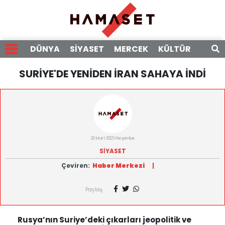
DÜNYA
SİYASET
MERCEK
KÜLTÜR
RÖPO
SURİYE'DE YENİDEN İRAN SAHAYA İNDİ
20 Mart 2025 Perşembe
SİYASET
Çeviren:
Haber Merkezi
|
Paylaş
Rusya’nın Suriye’deki çıkarları jeopolitik ve