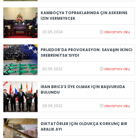
KAMBOÇYA TOPRAKLARINDA ÇİN ASKERİNE
İZİN VERMEYECEK
20.05.2024
devamını oku
PRIJEDOR’DA PROVOKASYON: SAVAŞIN İKİNCİ
SREBRENİTSA’SIYDI
30.05.2022
devamını oku
İRAN BRICS’E ÜYE OLMAK İÇİN BAŞVURUDA
BULUNDU
28.06.2022
devamını oku
DİKTATÖRLER İÇİN OLDUKÇA KORKUNÇ BİR
ARALIK AYI