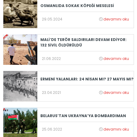
OSMANLIDA SOKAK KÖPEĞİ MESELESİ
29.05.2024
devamını oku
MALİ’DE TERÖR SALDIRILARI DEVAM EDİYOR:
132 SİVİL ÖLDÜRÜLDÜ
21.06.2022
devamını oku
ERMENİ YALANLARI: 24 NİSAN MI? 27 MAYIS MI?
23.04.2021
devamını oku
BELARUS’TAN UKRAYNA’YA BOMBARDIMAN
25.06.2022
devamını oku