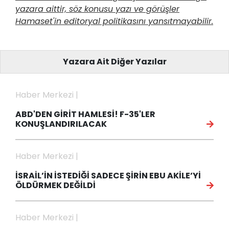
yazara aittir, söz konusu yazı ve görüşler
Hamaset'in editoryal politikasını yansıtmayabilir.
Yazara Ait Diğer Yazılar
Haber Merkezi |
ABD'DEN GİRİT HAMLESİ! F-35'LER
KONUŞLANDIRILACAK
Haber Merkezi |
İSRAİL’İN İSTEDİĞİ SADECE ŞİRİN EBU AKİLE’Yİ
ÖLDÜRMEK DEĞİLDİ
Haber Merkezi |