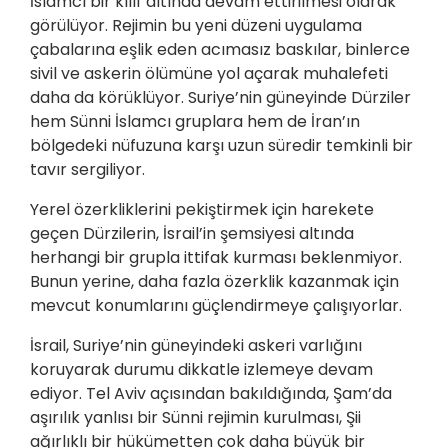
İslamcı bir kılıf altında devam ettirilmesi olarak
görülüyor. Rejimin bu yeni düzeni uygulama
çabalarına eşlik eden acımasız baskılar, binlerce
sivil ve askerin ölümüne yol açarak muhalefeti
daha da körüklüyor. Suriye’nin güneyinde Dürziler
hem Sünni İslamcı gruplara hem de İran’ın
bölgedeki nüfuzuna karşı uzun süredir temkinli bir
tavır sergiliyor.
Yerel özerkliklerini pekiştirmek için harekete
geçen Dürzilerin, İsrail’in şemsiyesi altında
herhangi bir grupla ittifak kurması beklenmiyor.
Bunun yerine, daha fazla özerklik kazanmak için
mevcut konumlarını güçlendirmeye çalışıyorlar.
İsrail, Suriye’nin güneyindeki askeri varlığını
koruyarak durumu dikkatle izlemeye devam
ediyor. Tel Aviv açısından bakıldığında, Şam’da
aşırılık yanlısı bir Sünni rejimin kurulması, Şii
ağırlıklı bir hükümetten çok daha büyük bir