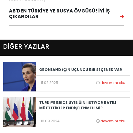
AB'DEN TÜRKİYE'YE RUSYA ÖVGÜSÜ! İYİ İŞ
ÇIKARDILAR
DİĞER YAZILAR
GRÖNLAND İÇİN ÜÇÜNCÜ BİR SEÇENEK VAR
11.02.2025
devamını oku
TÜRKİYE BRICS ÜYELİĞİNİ İSTİYOR BATILI
MÜTTEFİKLER ENDİŞELENMELİ Mİ?
18.09.2024
devamını oku