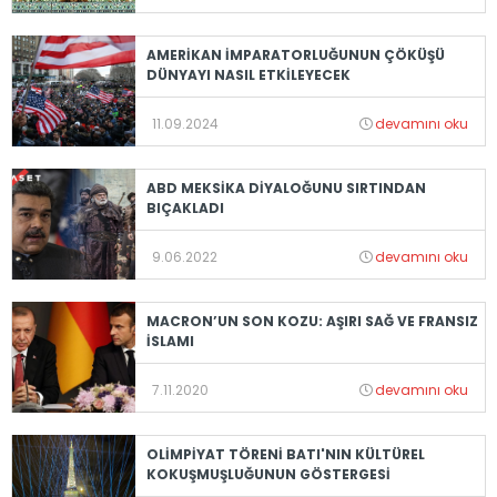
AMERİKAN İMPARATORLUĞUNUN ÇÖKÜŞÜ
DÜNYAYI NASIL ETKİLEYECEK
11.09.2024
devamını oku
ABD MEKSİKA DİYALOĞUNU SIRTINDAN
BIÇAKLADI
9.06.2022
devamını oku
MACRON’UN SON KOZU: AŞIRI SAĞ VE FRANSIZ
İSLAMI
7.11.2020
devamını oku
OLİMPİYAT TÖRENİ BATI'NIN KÜLTÜREL
KOKUŞMUŞLUĞUNUN GÖSTERGESİ