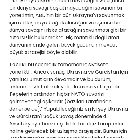
Ukrayna'ya asker göndermeyeceğini ve üçüncü
bir dünya savaşı başlatmayacağını savunan bir
yönetimin, ABD'nin bir gün Ukrayna'yı savunmak
için antlaşmaya bağlı kalacağını ve üçüncü bir
dünya savaşını riske atacağını savunması gibi bir
tutarsızlık bulunmakta. Hiç mantıklı değil ama
dünyanın önde gelen büyük gücünün mevcut
büyük stratejisi böyle olabilir.
Tabii ki, bu saçmalık tamamen iç siyasete
yöneliktir. Ancak sonuç, Ukrayna ve Gürcistan için
yanıltıcı umutların devamıdır ve bu durum,
onların devlet olarak yok olmasına yol açabilir.
Tepelerin ardından hiçbir NATO süvarisi
gelmeyeceği aşikardır (bazıları tarafından
denense de)." Yapabileceğimiz en iyi şey Ukrayna
ve Gürcistan'ı Soğuk Savaş dönemindeki
Avusturya'ya benzer şekilde tarafsız tamponlar
haline getirecek bir uzlaşma arayışıdır. Bunun için