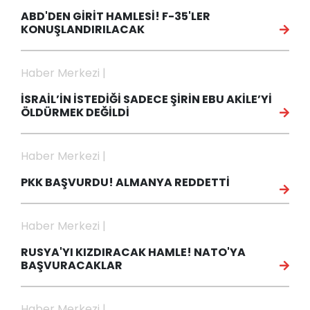
ABD'DEN GİRİT HAMLESİ! F-35'LER
KONUŞLANDIRILACAK
Haber Merkezi |
İSRAİL’İN İSTEDİĞİ SADECE ŞİRİN EBU AKİLE’Yİ
ÖLDÜRMEK DEĞİLDİ
Haber Merkezi |
PKK BAŞVURDU! ALMANYA REDDETTİ
Haber Merkezi |
RUSYA'YI KIZDIRACAK HAMLE! NATO'YA
BAŞVURACAKLAR
Haber Merkezi |