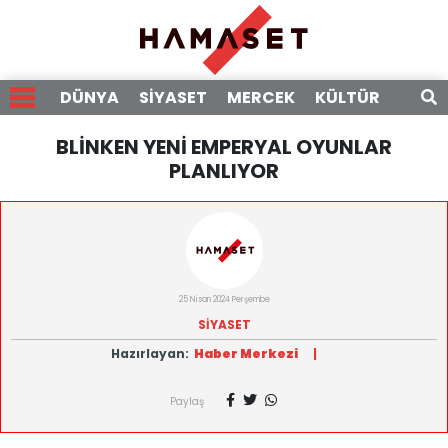
DÜNYA
SİYASET
MERCEK
KÜLTÜR
RÖPO
BLİNKEN YENİ EMPERYAL OYUNLAR
PLANLIYOR
25 Nisan 2024 Perşembe
SİYASET
Hazırlayan:
Haber Merkezi
|
Paylaş