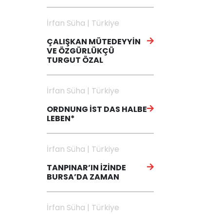
İrfan Süha | Türkiye
ÇALIŞKAN MÜTEDEYYİN
VE ÖZGÜRLÜKÇÜ
TURGUT ÖZAL
İrfan Süha | Türkiye
ORDNUNG İST DAS HALBE
LEBEN*
İrfan Süha | Türkiye
TANPINAR’IN İZİNDE
BURSA’DA ZAMAN
İrfan Süha | Türkiye