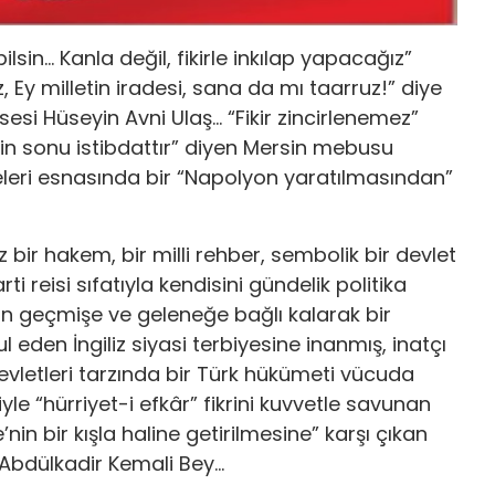
bilsin… Kanla değil, fikirle inkılap yapacağız”
, Ey milletin iradesi, sana da mı taarruz!” diye
sesi Hüseyin Avni Ulaş… “Fikir zincirlenemez”
inin sonu istibdattır” diyen Mersin mebusu
eri esnasında bir “Napolyon yaratılmasından”
z bir hakem, bir milli rehber, sembolik bir devlet
i reisi sıfatıyla kendisini gündelik politika
n geçmişe ve geleneğe bağlı kalarak bir
 eden İngiliz siyasi terbiyesine inanmış, inatçı
evletleri tarzında bir Türk hükümeti vücuda
le “hürriyet-i efkâr” fikrini kuvvetle savunan
nin bir kışla haline getirilmesine” karşı çıkan
Abdülkadir Kemali Bey…