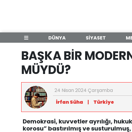
DÜNYA
SİYASET
M
BAŞKA BİR MODER
MÜYDÜ?
24 Nisan 2024 Çarşamba
İrfan Süha
|
Türkiye
Demokrasi, kuvvetler ayrılığı, hukuk
korosu” bastırılmış ve susturulmuş,