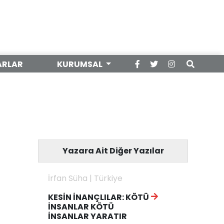
ARLAR
KURUMSAL
Yazara Ait Diğer Yazılar
İrfan Süha | Türkiye
KESİN İNANÇLILAR: KÖTÜ
İNSANLAR KÖTÜ
İNSANLAR YARATIR