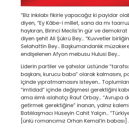
“Biz inkılabı fikirle yapacağız ki payidar ola
diyen, “Ey Kâbe-i millet, sana da mı taarruz
haykıran, Birinci Meclis’in gür ve demokrat 
diyen şehit Ali Şükrü Bey… “Kuvvetler birliğ
Selahattin Bey… Başkumandanlık müzakerel
endişelenen Afyon mebusu Hulusi Bey…
Liderin partiler ve şahıslar üstünde “tarafsı
başkanı, kurucu baba” olarak kalmasını, part
içinde yıpratmamasını isteyen… Toplumları
“imtidad” içinde değişmesi gerektiğini kabul
ama ılımlı ıslahatçı Rauf Orbay… “Avrupa d
getirmek gerektiğine” inanan, yalnız kalemiy
Batılılaşmacı Hüseyin Cahit Yalçın… “Türkiye’
[ünlü romancımız Orhan Kemal’in babası] 