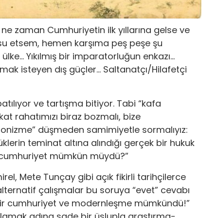
e zaman Cumhuriyetin ilk yıllarına gelse ve
nusu etsem, hemen karşıma peş peşe şu
 ülke… Yıkılmış bir imparatorluğun enkazı…
amak isteyen dış güçler… Saltanatçı/Hilafetçi
tılıyor ve tartışma bitiyor. Tabi “kafa
kat rahatımızı biraz bozmalı, bize
kronizme” düşmeden samimiyetle sormalıyız:
lerin teminat altına alındığı gerçek bir hukuk
ir cumhuriyet mümkün müydü?”
, Mete Tunçay gibi açık fikirli tarihçilerce
ternatif çalışmalar bu soruya “evet” cevabı
 bir cumhuriyet ve modernleşme mümkündü!”
ağlamak adına sade bir üslupla araştırma-