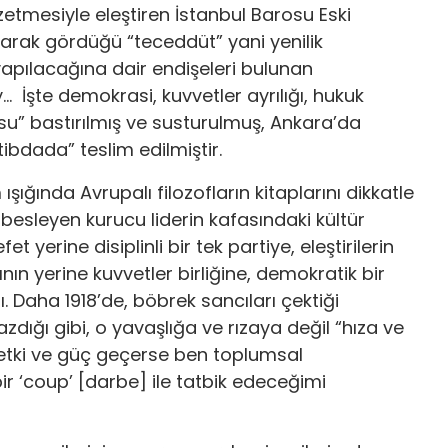
zetmesiyle eleştiren İstanbul Barosu Eski
larak gördüğü “teceddüt” yani yenilik
yapılacağına dair endişeleri bulunan
İşte demokrasi, kuvvetler ayrılığı, hukuk
su” bastırılmış ve susturulmuş, Ankara’da
tibdada” teslim edilmiştir.
ğında Avrupalı filozofların kitaplarını dikkatle
k besleyen kurucu liderin kafasındaki kültür
 yerine disiplinli bir tek partiye, eleştirilerin
ğının yerine kuvvetler birliğine, demokratik bir
dı. Daha 1918’de, böbrek sancıları çektiği
zdığı gibi, o yavaşlığa ve rızaya değil “hıza ve
etki ve güç geçerse ben toplumsal
bir ‘coup’ [darbe] ile tatbik edeceğimi