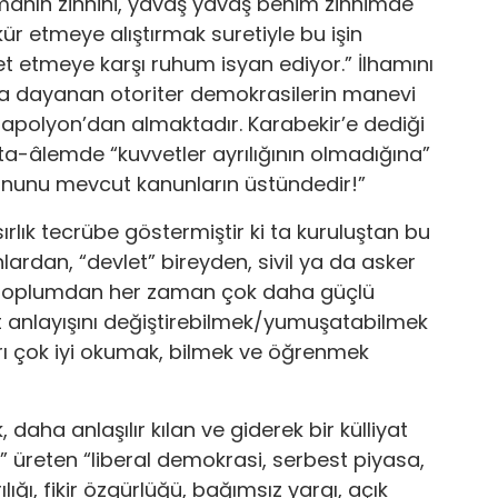
lemanın zihnini, yavaş yavaş benim zihnimde
ür etmeye alıştırmak suretiyle bu işin
t etmeye karşı ruhum isyan ediyor.” İlhamını
na dayanan otoriter demokrasilerin manevi
apolyon’dan almaktadır. Karabekir’e dediği
ta-âlemde “kuvvetler ayrılığının olmadığına”
kanunu mevcut kanunların üstündedir!”
rlık tecrübe göstermiştir ki ta kuruluştan bu
ardan, “devlet” bireyden, sivil ya da asker
vil toplumdan her zaman çok daha güçlü
 anlayışını değiştirebilmek/yumuşatabilmek
arı çok iyi okumak, bilmek ve öğrenmek
 daha anlaşılır kılan ve giderek bir külliyat
k” üreten “liberal demokrasi, serbest piyasa,
lığı, fikir özgürlüğü, bağımsız yargı, açık