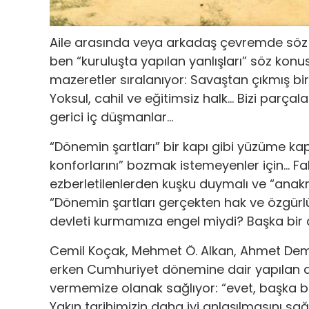
Aile arasında veya arkadaş çevremde söz n
ben “kuruluşta yapılan yanlışları” söz ko
mazeretler sıralanıyor: Savaştan çıkmış bir
Yoksul, cahil ve eğitimsiz halk… Bizi parçal
gerici iç düşmanlar…
“Dönemin şartları” bir kapı gibi yüzüme kapa
konforlarını” bozmak istemeyenler için… Fa
ezberletilenlerden kuşku duymalı ve “ana
“Dönemin şartları gerçekten hak ve özgürlük
devleti kurmamıza engel miydi? Başka b
Cemil Koçak, Mehmet Ö. Alkan, Ahmet Demirel
erken Cumhuriyet dönemine dair yapılan al
vermemize olanak sağlıyor: “evet, başka
Yakın tarihimizin daha iyi anlaşılmasını s