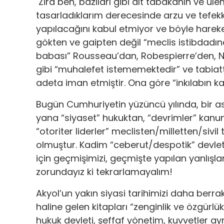
Zira ben, bazıları gibi alt tabakanın ve u
tasarladıklarım derecesinde arzu ve tefekk
yapılacağını kabul etmiyor ve böyle hareke
gökten ve gaipten değil “meclis istibdadı
babası” Rousseau’dan, Robespierre’den, N
gibi “muhalefet istememektedir” ve tabiat
adeta iman etmiştir. Ona göre “inkılabın 
Bugün Cumhuriyetin yüzüncü yılında, bir ası
yana “siyaset” hukuktan, “devrimler” kanunl
“otoriter liderler” meclisten/milletten/si
olmuştur. Kadim “ceberut/despotik” devlet
için geçmişimizi, geçmişte yapılan yanlışl
zorundayız ki tekrarlamayalım!
Akyol’un yakın siyasi tarihimizi daha berrak,
haline gelen kitapları “zenginlik ve özgürlü
hukuk devleti, şeffaf yönetim, kuvvetler ayrı