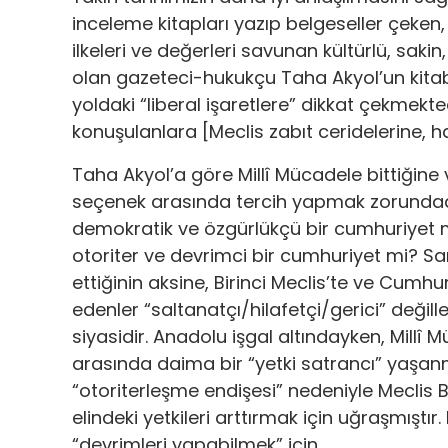
inceleme kitapları yazıp belgeseller çeken,
ilkeleri ve değerleri savunan kültürlü, sakin
olan gazeteci-hukukçu Taha Akyol’un kitab
yoldaki “liberal işaretlere” dikkat çekmekte
konuşulanlara [Meclis zabıt ceridelerine, h
Taha Akyol’a göre Millî Mücadele bittiğine ve
seçenek arasında tercih yapmak zorundadır
demokratik ve özgürlükçü bir cumhuriyet m
otoriter ve devrimci bir cumhuriyet mi? Sa
ettiğinin aksine, Birinci Meclis’te ve Cumh
edenler “saltanatçı/hilafetçi/gerici” deği
siyasidir. Anadolu işgal altındayken, Millî M
arasında daima bir “yetki satrancı” yaşanm
“otoriterleşme endişesi” nedeniyle Meclis 
elindeki yetkileri arttırmak için uğraşmıştı
“devrimleri yapabilmek” için…