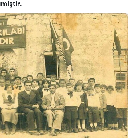
miştir.