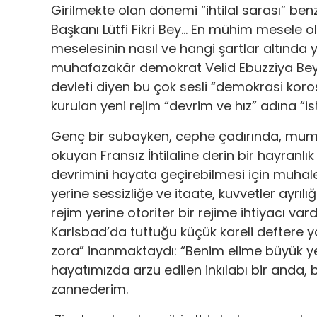
Girilmekte olan dönemi “ihtilal sarası” ben
Başkanı Lütfi Fikri Bey… En mühim mesele o
meselesinin nasıl ve hangi şartlar altında 
muhafazakâr demokrat Velid Ebuzziya Bey… 
devleti diyen bu çok sesli “demokrasi koro
kurulan yeni rejim “devrim ve hız” adına “is
Genç bir subayken, cephe çadırında, mum ışı
okuyan Fransız İhtilaline derin bir hayranlı
devrimini hayata geçirebilmesi için muhalefet
yerine sessizliğe ve itaate, kuvvetler ayrılı
rejim yerine otoriter bir rejime ihtiyacı var
Karlsbad’da tuttuğu küçük kareli deftere ya
zora” inanmaktaydı: “Benim elime büyük y
hayatımızda arzu edilen inkılabı bir anda, 
zannederim.