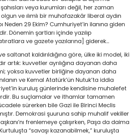
 şahısları veya kurumları değil, her zaman
, olgun ve ılımlı bir muhafazakâr liberal aydın
ı Neden 29 Ekim? Cumhuriyet’in ilanına giden
dir. Dönemin şartları içinde yazılıp
atıratlara ve gazete yazılarına] giderek…
 saltanat kaldırıldığına göre, ülke iki model, iki
 artık: kuvvetler ayrılığına dayanan daha
i; yoksa kuvvetler birliğine dayanan daha
nılanın ve Kemal Atatürk’ün Nutuk’ta iddia
uriyet’in kuruluş günlerinde kendisine muhalefet
llerdir. Bu suçlamalar ve ithamlar tamamen
ücadele sürerken bile Gazi ile Birinci Meclis
ıştır. Demokrasi şuuruna sahip muhalif vekiller
Başkanı’nı frenlemeye çalışırken, Paşa da daima
r. Kurtuluşta “savaşı kazanabilmek,” kuruluşta