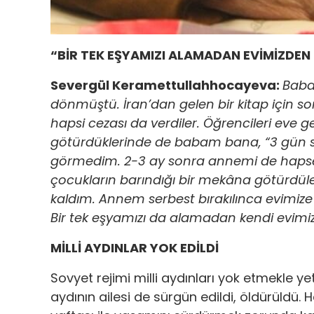
“BİR TEK EŞYAMIZI ALAMADAN EVİMİZDE
Severgül Keramettullahhocayeva:
Babam
dönmüştü. İran’dan gelen bir kitap için s
hapsi cezası da verdiler. Öğrencileri eve ge
götürdüklerinde de babam bana, “3 gün s
görmedim. 2-3 ay sonra annemi de hapse 
çocukların barındığı bir mekâna götürdül
kaldım. Annem serbest bırakılınca evimize g
Bir tek eşyamızı da alamadan kendi evimiz
MİLLİ AYDINLAR YOK EDİLDİ
Sovyet rejimi milli aydınları yok etmekle ye
aydının ailesi de sürgün edildi, öldürüldü.