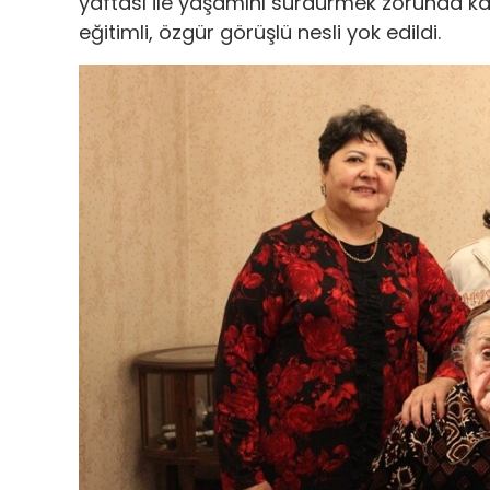
yaftası ile yaşamını sürdürmek zorunda kaldı
eğitimli, özgür görüşlü nesli yok edildi.