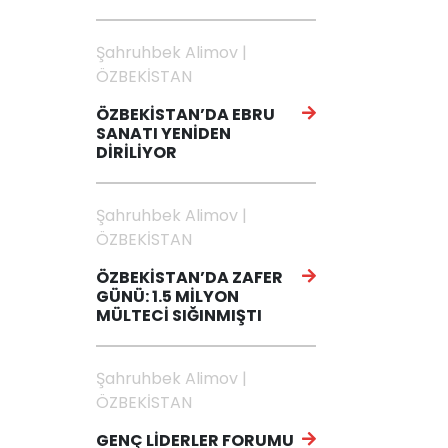
Şahruhbek Alimov |
ÖZBEKİSTAN
ÖZBEKİSTAN’DA EBRU
SANATI YENİDEN
DİRİLİYOR
Şahruhbek Alimov |
ÖZBEKİSTAN
ÖZBEKİSTAN’DA ZAFER
GÜNÜ: 1.5 MİLYON
MÜLTECİ SIĞINMIŞTI
Şahruhbek Alimov |
ÖZBEKİSTAN
GENÇ LİDERLER FORUMU