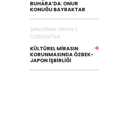
BUHARA’DA: ONUR
KONUĞU BAYRAKTAR
Şahruhbek Alimov |
ÖZBEKİSTAN
KÜLTÜREL MİRASIN
KORUNMASINDA ÖZBEK-
JAPON İŞBİRLİĞİ