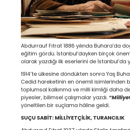
Abdurrauf Fıtrat 1886 yılında Buhara’da doğ
eğitim gördü. İstanbul’dayken birçok önemli
olarak yazdığı ilk eserlerini de İstanbul’da y
1914’te ülkesine döndükten sonra Yaş Buharal
Cedid hareketinin en önemli isimlerinden bi
toplumsal kalkınma ve milli kimliği daha d
piyesler, bilimsel çalışmalar yazdı.
“Milliye
yöneltilen bir suçlama hâline geldi.
SUÇU SABİT: MİLLİYETÇİLİK, TURANCILIK