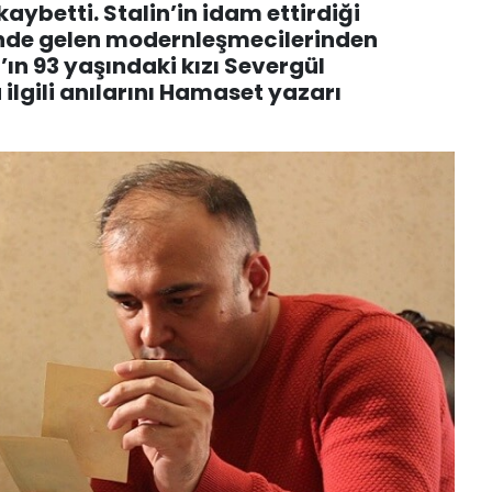
aybetti. Stalin’in idam ettirdiği
önde gelen modernleşmecilerinden
’ın 93 yaşındaki kızı Severgül
lgili anılarını Hamaset yazarı