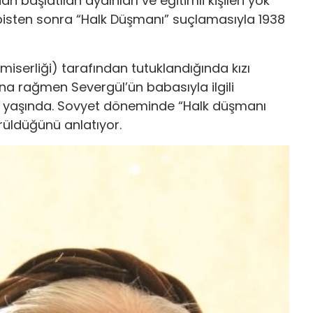
an başlatılan aydınları ve eğitimli kişileri yok
 hapisten sonra “Halk Düşmanı” suçlamasıyla 1938
Komiserliği) tarafından tutuklandığında kızı
na rağmen Severgül’ün babasıyla ilgili
an 93 yaşında. Sovyet döneminde “Halk düşmanı
örüldüğünü anlatıyor.