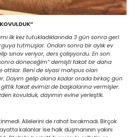
N KOVULDUK”
ı ilk kez tutukladıklarında 3 gün sonra geri
orguya tutmuşlar. Ondan sonra bir aylık ev
lip sınav veriyor, ders çalışıyordu. En son
onra döneceğim” demişti fakat bir daha
attılar. Beni de siyasi mahpus olan
er. Dayım gelip alana kadar orada birkaç gün
ittik fakat evimizi de başkalarına vermişler.
den kovulduk, dayımın evine yerleştik.
tinmedi. Ailelerini de rahat bırakmadı. Birçok
 Hayatta kalanlar ise halk düşmanının yakını