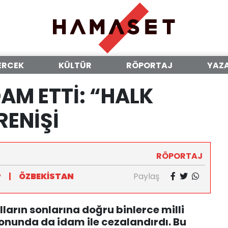
ERCEK
KÜLTÜR
RÖPORTAJ
YAZ
DAM ETTİ: “HALK
RENİŞİ
RÖPORTAJ
v
|
ÖZBEKİSTAN
Paylaş
lların sonlarına doğru binlerce milli
sonunda da idam ile cezalandırdı. Bu