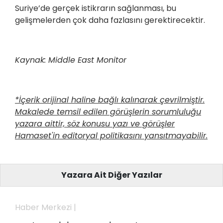
Suriye’de gerçek istikrarın sağlanması, bu
gelişmelerden çok daha fazlasını gerektirecektir.
Kaynak: Middle East Monitor
*İçerik orijinal haline bağlı kalınarak çevrilmiştir.
Makalede temsil edilen görüşlerin sorumluluğu
yazara aittir, söz konusu yazı ve görüşler
Hamaset'in editoryal politikasını yansıtmayabilir.
Yazara Ait Diğer Yazılar
Haber Merkezi |