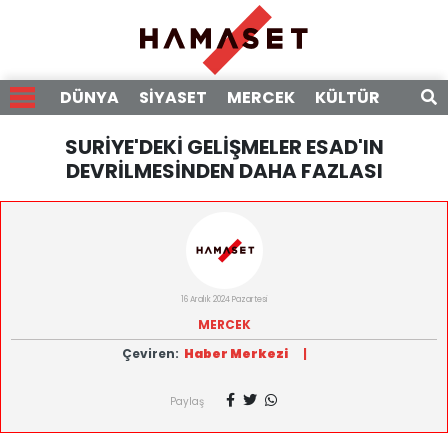
DÜNYA
SİYASET
MERCEK
KÜLTÜR
RÖPO
SURİYE'DEKİ GELİŞMELER ESAD'IN
DEVRİLMESİNDEN DAHA FAZLASI
16 Aralık 2024 Pazartesi
MERCEK
Çeviren:
Haber Merkezi
|
Paylaş