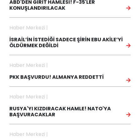
ABD'DEN GİRİT HAMLESİ! F-35'LER
KONUŞLANDIRILACAK
Haber Merkezi |
İSRAİL’İN İSTEDİĞİ SADECE ŞİRİN EBU AKİLE’Yİ
ÖLDÜRMEK DEĞİLDİ
Haber Merkezi |
PKK BAŞVURDU! ALMANYA REDDETTİ
Haber Merkezi |
RUSYA'YI KIZDIRACAK HAMLE! NATO'YA
BAŞVURACAKLAR
Haber Merkezi |