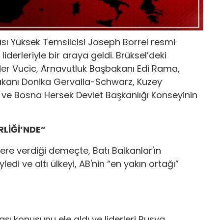
tikası Yüksek Temsilcisi Joseph Borrel resmi
iderleriyle bir araya geldi. Brüksel’deki
er Vucic,
Arnavutluk
Başbakanı Edi Rama,
Bakanı Donika Gervalla-Schwarz,
Kuzey
 ve
Bosna Hersek
Devlet Başkanlığı Konseyinin
RLİĞİ’NDE”
re verdiği demeçte, Batı Balkanlar'ın
edi ve altı ülkeyi, AB'nin “en yakın ortağı”
 konusunu ele aldı ve liderleri Rusya