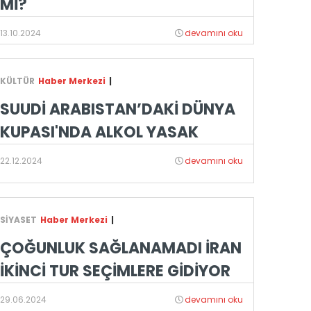
Mİ?
13.10.2024
devamını oku
KÜLTÜR
Haber Merkezi
|
SUUDİ ARABISTAN’DAKİ DÜNYA
KUPASI'NDA ALKOL YASAK
22.12.2024
devamını oku
SİYASET
Haber Merkezi
|
ÇOĞUNLUK SAĞLANAMADI İRAN
İKİNCİ TUR SEÇİMLERE GİDİYOR
29.06.2024
devamını oku