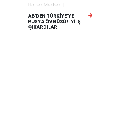
Haber Merkezi |
AB'DEN TÜRKİYE'YE
RUSYA ÖVGÜSÜ! İYİ İŞ
ÇIKARDILAR