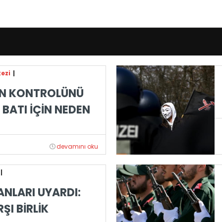
ezi
|
IN KONTROLÜNÜ
 BATI İÇİN NEDEN
devamını oku
|
ANLARI UYARDI:
ŞI BİRLİK