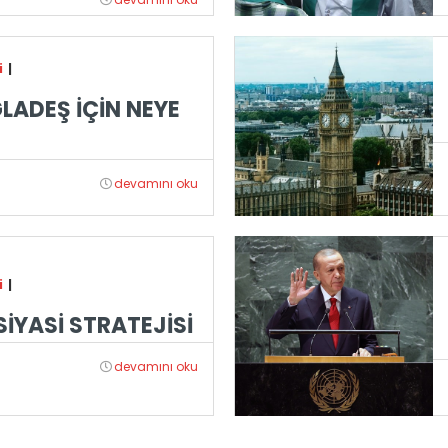
i
|
GLADEŞ İÇİN NEYE
?
devamını oku
i
|
İYASİ STRATEJİSİ
devamını oku