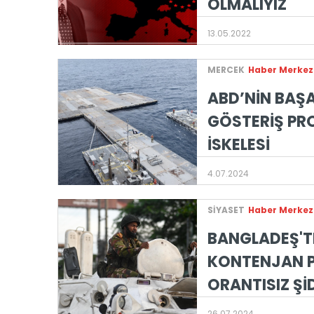
OLMALIYIZ
13.05.2022
MERCEK
Haber Merkez
ABD’NİN BAŞA
GÖSTERİŞ PR
İSKELESİ
4.07.2024
SİYASET
Haber Merkez
BANGLADEŞ'T
KONTENJAN P
ORANTISIZ Şİ
26.07.2024