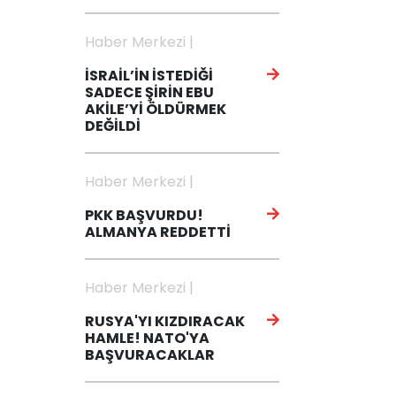
Haber Merkezi |
İSRAİL’İN İSTEDİĞİ
SADECE ŞİRİN EBU
AKİLE’Yİ ÖLDÜRMEK
DEĞİLDİ
Haber Merkezi |
PKK BAŞVURDU!
ALMANYA REDDETTİ
Haber Merkezi |
RUSYA'YI KIZDIRACAK
HAMLE! NATO'YA
BAŞVURACAKLAR