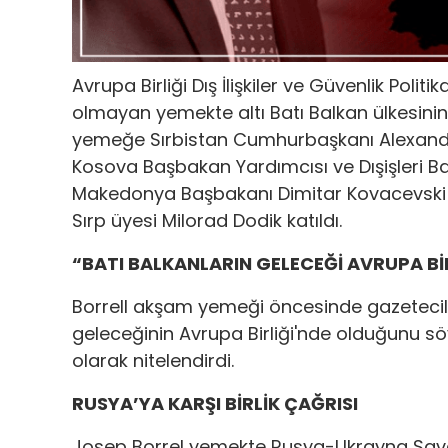
Avrupa Birliği Dış İlişkiler ve Güvenlik Poli
olmayan yemekte altı Batı Balkan ülkesinin l
yemeğe
Sırbistan
Cumhurbaşkanı Alexand
Kosova
Başbakan Yardımcısı ve Dışişleri 
Makedonya
Başbakanı Dimitar Kovacevski
Sırp üyesi Milorad Dodik katıldı.
“BATI BALKANLARIN GELECEĞİ AVRUPA Bİ
Borrell akşam yemeği öncesinde gazetecile
geleceğinin Avrupa Birliği'nde olduğunu söyl
olarak nitelendirdi.
RUSYA’YA KARŞI BİRLİK ÇAĞRISI
Josep Borrel yemekte Rusya-Ukrayna Savaşı