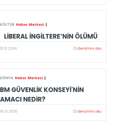
KÜLTÜR
Haber Merkezi
|
LİBERAL İNGİLTERE’NİN ÖLÜMÜ
31.12.2024
devamını oku
DÜNYA
Haber Merkezi
|
BM GÜVENLİK KONSEYİ'NİN
AMACI NEDİR?
16.01.2025
devamını oku