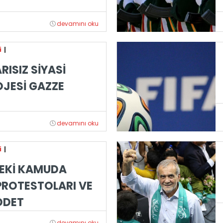
devamını oku
i
|
RISIZ SİYASİ
OJESİ GAZZE
devamını oku
i
|
EKİ KAMUDA
ROTESTOLARI VE
DDET
devamını oku