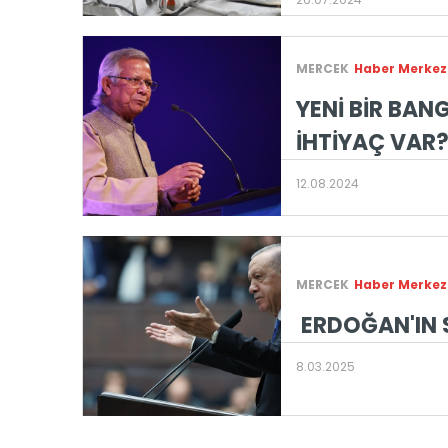
MERCEK
Haber Merkez
YENİ BİR BAN
İHTİYAÇ VAR
12.08.2024
MERCEK
Haber Merkez
ERDOĞAN'IN S
8.03.2025