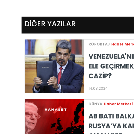
DİĞER YAZILAR
RÖPORTAJ
Haber Merk
VENEZUELA'N
ELE GEÇİRMEK
CAZİP?
14.08.2024
DÜNYA
Haber Merkezi
AB BATI BALK
RUSYA’YA KAR